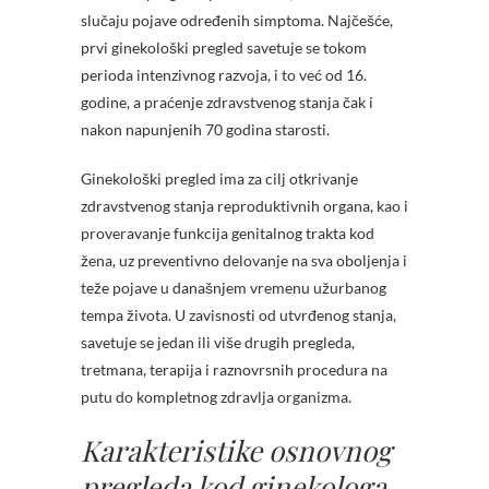
slučaju pojave određenih simptoma. Najčešće,
prvi ginekološki pregled savetuje se tokom
perioda intenzivnog razvoja, i to već od 16.
godine, a praćenje zdravstvenog stanja čak i
nakon napunjenih 70 godina starosti.
Ginekološki pregled ima za cilj otkrivanje
zdravstvenog stanja reproduktivnih organa, kao i
proveravanje funkcija genitalnog trakta kod
žena, uz preventivno delovanje na sva oboljenja i
teže pojave u današnjem vremenu užurbanog
tempa života. U zavisnosti od utvrđenog stanja,
savetuje se jedan ili više drugih pregleda,
tretmana, terapija i raznovrsnih procedura na
putu do kompletnog zdravlja organizma.
Karakteristike osnovnog
pregleda kod ginekologa