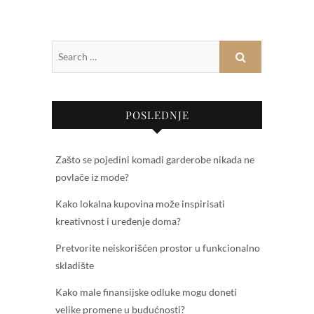
POSLEDNJE
Zašto se pojedini komadi garderobe nikada ne
povlače iz mode?
Kako lokalna kupovina može inspirisati
kreativnost i uređenje doma?
Pretvorite neiskorišćen prostor u funkcionalno
skladište
Kako male finansijske odluke mogu doneti
velike promene u budućnosti?