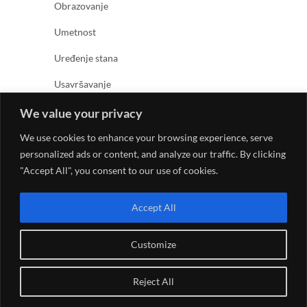
Obrazovanje
Umetnost
Uređenje stana
Usavršavanje
Zabava
We value your privacy
Zanimljivosti
We use cookies to enhance your browsing experience, serve
personalized ads or content, and analyze our traffic. By clicking
Zdravlje
"Accept All", you consent to our use of cookies.
Accept All
Customize
© 2026
Kreativno umetnički magazin
| Designed by:
Reject All
Theme Freesia
| Powered by:
WordPress