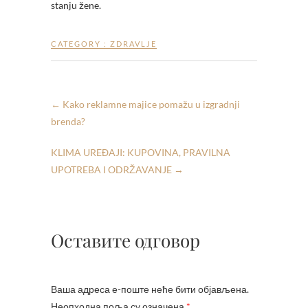
stanju žene.
CATEGORY :
ZDRAVLJE
←
Kako reklamne majice pomažu u izgradnji
brenda?
KLIMA UREĐAJI: KUPOVINA, PRAVILNA
UPOTREBA I ODRŽAVANJE
→
Оставите одговор
Ваша адреса е-поште неће бити објављена.
Неопходна поља су означена
*