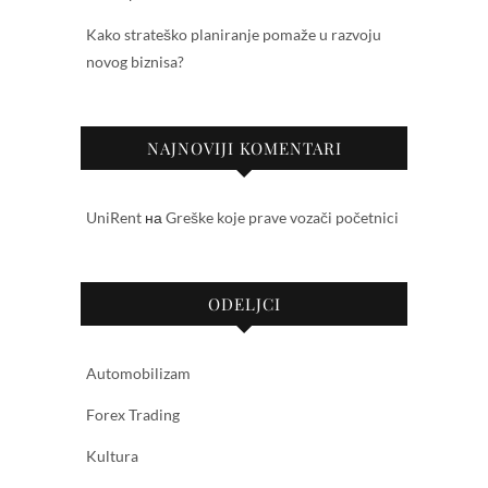
Kako strateško planiranje pomaže u razvoju
novog biznisa?
NAJNOVIJI KOMENTARI
UniRent
на
Greške koje prave vozači početnici
ODELJCI
Automobilizam
Forex Trading
Kultura