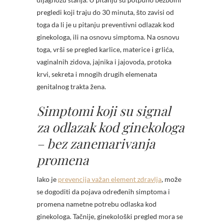
pregledi koji traju do 30 minuta, što zavisi od
toga da li je u pitanju preventivni odlazak kod
ginekologa, ili na osnovu simptoma. Na osnovu
toga, vrši se pregled karlice, materice i grlića,
vaginalnih zidova, jajnika i jajovoda, protoka
krvi, sekreta i mnogih drugih elemenata
genitalnog trakta žena.
Simptomi koji su signal
za odlazak kod ginekologa
– bez zanemarivanja
promena
Iako je
prevencija važan element zdravlja
, može
se dogoditi da pojava određenih simptoma i
promena nametne potrebu odlaska kod
ginekologa. Tačnije, ginekološki pregled mora se