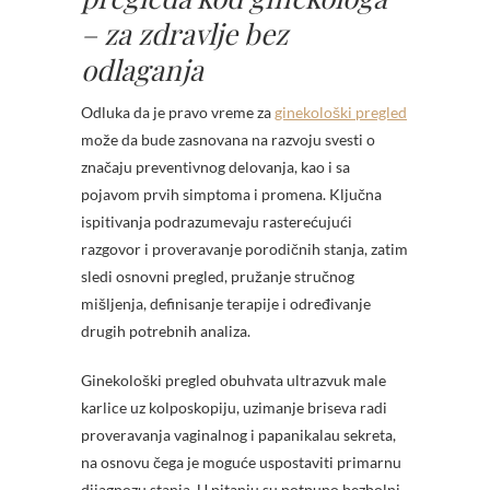
– za zdravlje bez
odlaganja
Odluka da je pravo vreme za
ginekološki pregled
može da bude zasnovana na razvoju svesti o
značaju preventivnog delovanja, kao i sa
pojavom prvih simptoma i promena. Ključna
ispitivanja podrazumevaju rasterećujući
razgovor i proveravanje porodičnih stanja, zatim
sledi osnovni pregled, pružanje stručnog
mišljenja, definisanje terapije i određivanje
drugih potrebnih analiza.
Ginekološki pregled obuhvata ultrazvuk male
karlice uz kolposkopiju, uzimanje briseva radi
proveravanja vaginalnog i papanikalau sekreta,
na osnovu čega je moguće uspostaviti primarnu
dijagnozu stanja. U pitanju su potpuno bezbolni