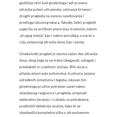
godišnje otići kod ginekologa radi provere
zdravlja putem ultrazvuka, uzimanja briseva i
drugih pregleda na osnovu savetovanja i
predloga iskusnog lekara. Takođe, češći pregledi
sugerišu se prilikom planiranja trudnoće, tokom
„drugog stanja“, kao i nakon porođaja, a sve to u
cilju potpunog zdravlja žena, kao i ploda.
Ginekološki pregled je veoma važan deo zdravlja
žena, zbog čega se ne treba izbegavati, odlagati i
preskakati ni u jednom slučaju. Bilo da je u
pitanju planiranje potomstva, trudnoća, pojava
određenih simptoma i tegoba, iskusan tim
ginekologa pružiće potreban savet nakon
obavljenog razgovora i pregleda, prepisati
adekvatnu terapiju i u skladu sa potrebama,
predložiti detaljnije analize, kako bi se
obezbedila kompletna slika o zdravstvenom