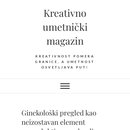
Skip
Kreativno
to
content
umetnički
magazin
KREATIVNOST POMERA
GRANICE, A UMETNOST
OSVETLJAVA PUT!
Ginekološki pregled kao
neizostavan element