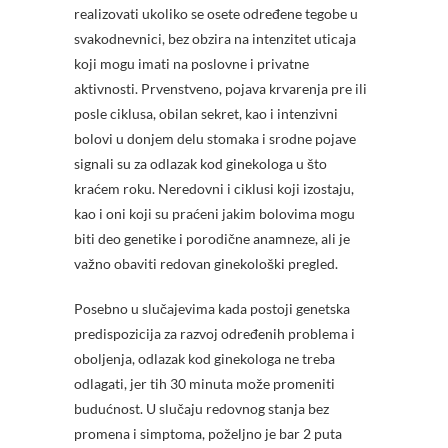
realizovati ukoliko se osete određene tegobe u
svakodnevnici, bez obzira na intenzitet uticaja
koji mogu imati na poslovne i privatne
aktivnosti. Prvenstveno, pojava krvarenja pre ili
posle ciklusa, obilan sekret, kao i intenzivni
bolovi u donjem delu stomaka i srodne pojave
signali su za odlazak kod ginekologa u što
kraćem roku. Neredovni i ciklusi koji izostaju,
kao i oni koji su praćeni jakim bolovima mogu
biti deo genetike i porodične anamneze, ali je
važno obaviti redovan ginekološki pregled.
Posebno u slučajevima kada postoji genetska
predispozicija za razvoj određenih problema i
oboljenja, odlazak kod ginekologa ne treba
odlagati, jer tih 30 minuta može promeniti
budućnost. U slučaju redovnog stanja bez
promena i simptoma, poželjno je bar 2 puta