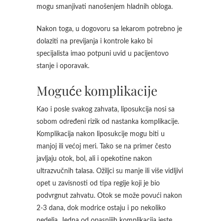
mogu smanjivati nanošenjem hladnih obloga.
Nakon toga, u dogovoru sa lekarom potrebno je
dolaziti na previjanja i kontrole kako bi
specijalista imao potpuni uvid u pacijentovo
stanje i oporavak.
Moguće komplikacije
Kao i posle svakog zahvata, liposukcija nosi sa
sobom određeni rizik od nastanka komplikacije.
Komplikacija nakon liposukcije mogu biti u
manjoj ili većoj meri. Tako se na primer često
javljaju otok, bol, ali i opekotine nakon
ultrazvučnih talasa. Ožiljci su manje ili više vidljivi
opet u zavisnosti od tipa regije koji je bio
podvrgnut zahvatu. Otok se može povući nakon
2-3 dana, dok modrice ostaju i po nekoliko
nedelja. Jedna od opasnijih komplikacija jeste