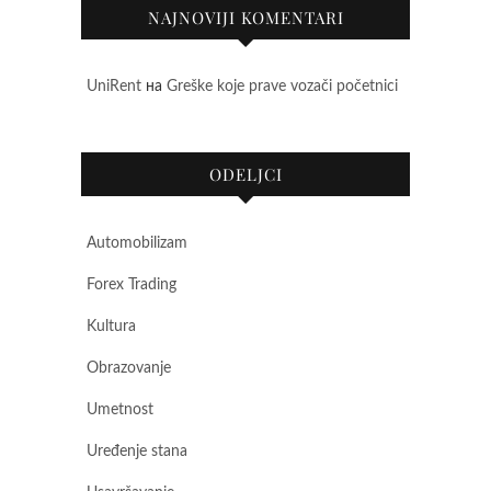
NAJNOVIJI KOMENTARI
UniRent
на
Greške koje prave vozači početnici
ODELJCI
Automobilizam
Forex Trading
Kultura
Obrazovanje
Umetnost
Uređenje stana