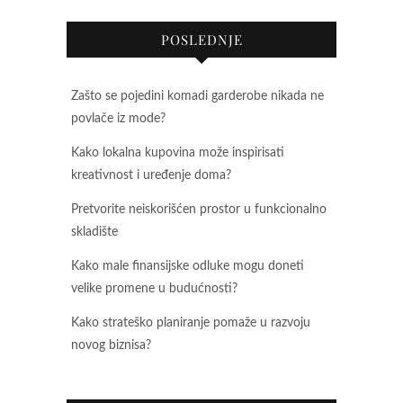
POSLEDNJE
Zašto se pojedini komadi garderobe nikada ne
povlače iz mode?
Kako lokalna kupovina može inspirisati
kreativnost i uređenje doma?
Pretvorite neiskorišćen prostor u funkcionalno
skladište
Kako male finansijske odluke mogu doneti
velike promene u budućnosti?
Kako strateško planiranje pomaže u razvoju
novog biznisa?