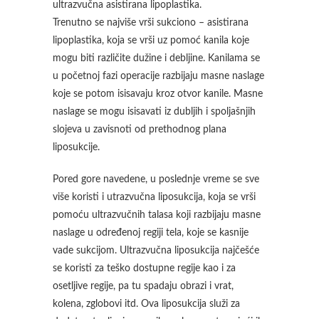
ultrazvučna asistirana lipoplastika.
Trenutno se najviše vrši sukciono – asistirana
lipoplastika, koja se vrši uz pomoć kanila koje
mogu biti različite dužine i debljine. Kanilama se
u početnoj fazi operacije razbijaju masne naslage
koje se potom isisavaju kroz otvor kanile. Masne
naslage se mogu isisavati iz dubljih i spoljašnjih
slojeva u zavisnoti od prethodnog plana
liposukcije.
Pored gore navedene, u poslednje vreme se sve
više koristi i utrazvučna liposukcija, koja se vrši
pomoću ultrazvučnih talasa koji razbijaju masne
naslage u određenoj regiji tela, koje se kasnije
vade sukcijom. Ultrazvučna liposukcija najčešće
se koristi za teško dostupne regije kao i za
osetljive regije, pa tu spadaju obrazi i vrat,
kolena, zglobovi itd. Ova liposukcija služi za