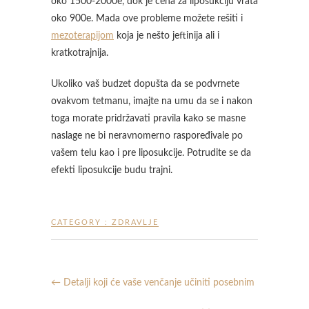
oko 1500-2000e, dok je cena za liposukciju vrata
oko 900e. Mada ove probleme možete rešiti i
mezoterapijom
koja je nešto jeftinija ali i
kratkotrajnija.
Ukoliko vaš budzet dopušta da se podvrnete
ovakvom tetmanu, imajte na umu da se i nakon
toga morate pridržavati pravila kako se masne
naslage ne bi neravnomerno raspoređivale po
vašem telu kao i pre liposukcije. Potrudite se da
efekti liposukcije budu trajni.
CATEGORY :
ZDRAVLJE
←
Detalji koji će vaše venčanje učiniti posebnim