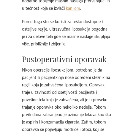
dodatno topljenje masnih naslaga pretvarajući ih
u tečnost koja se izvlači
kanilom
.
Pored toga što se koristi za teško dostupne i
osteljive regije, ultrazvučna liposukcija pogodna
je i za delove tela gde se masne naslage skupljaju
više, približnije i zbijenije.
Postoperativni oporavak
Nkon operacije liposukcijom, potrebno je da
pacijent ili pacijentkinja nose određeni steznik na
regiji koja je zahvaćena liposukcijom. Opravak
traje u zavinosti od osetljivosti pacijenta i
površine tela koja je zahvaćena, ali je u proseku
trajanje oporavka oko nekoliko nedelja. Tokom
prvih dana zabranjeno je uzimanje lekova kao što
je aspirin i konzumacija cigareta. Zatim, tokom
oporavka se pojavljuju modrice i otoci, koji se