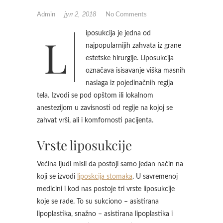
јул 2, 2018
Admin
No Comments
Liposukcija je jedna od
najpopularnijih zahvata iz grane
estetske hirurgije. Liposukcija
označava isisavanje viška masnih
naslaga iz pojedinačnih regija
tela. Izvodi se pod opštom ili lokalnom
anestezijom u zavisnosti od regije na kojoj se
zahvat vrši, ali i komfornosti pacijenta.
Vrste liposukcije
Većina ljudi misli da postoji samo jedan način na
koji se izvodi
liposkcija stomaka
. U savremenoj
medicini i kod nas postoje tri vrste liposukcije
koje se rade. To su sukciono – asistirana
lipoplastika, snažno – asistirana lipoplastika i