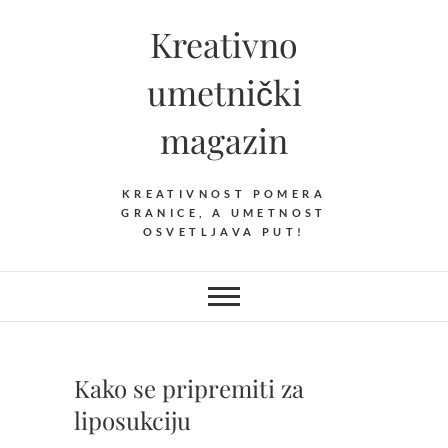
S
Kreativno
k
i
umetnički
p
t
magazin
o
c
o
KREATIVNOST POMERA
n
GRANICE, A UMETNOST
OSVETLJAVA PUT!
t
e
n
t
Kako se pripremiti za
liposukciju