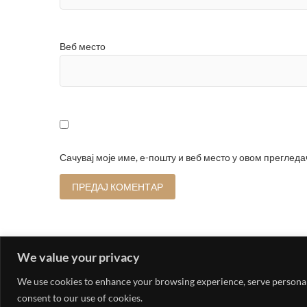
Веб место
Сачувај моје име, е-пошту и веб место у овом преглед
We value your privacy
We use cookies to enhance your browsing experience, serve personaliz
consent to our use of cookies.
© 202