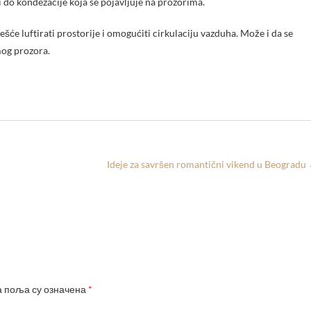
i do kondezacije koja se pojavljuje na prozorima.
ešće luftirati prostorije i omogućiti cirkulaciju vazduha. Može i da se
mog prozora.
Ideje za savršen romantični vikend u Beogradu
 поља су означена
*