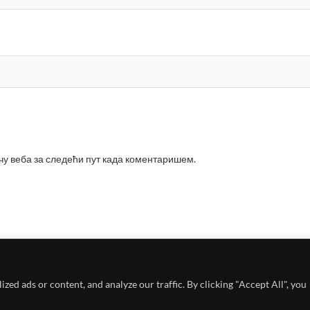
ачу веба за следећи пут када коментаришем.
ed ads or content, and analyze our traffic. By clicking "Accept All", you
6
Kreativno umetnički magazin
| Designed by:
Theme Freesia
| Powered by:
Wo