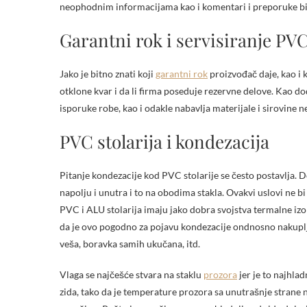
neophodnim informacijama kao i komentari i preporuke bi
Garantni rok i servisiranje PVC
Jako je bitno znati koji
garantni rok
proizvođač daje, kao i 
otklone kvar i da li firma poseduje rezervne delove. Kao do
isporuke robe, kao i odakle nabavlja materijale i sirovine
PVC stolarija i kondezacija
Pitanje kondezacije kod PVC stolarije se često postavlja.
napolju i unutra i to na obodima stakla. Ovakvi uslovi ne bi
PVC i ALU stolarija imaju jako dobra svojstva termalne izo
da je ovo pogodno za pojavu kondezacije ondnosno nakuplj
veša, boravka samih ukučana, itd.
Vlaga se najčešće stvara na staklu
prozora
jer je to najhlad
zida, tako da je temperature prozora sa unutrašnje strane ni