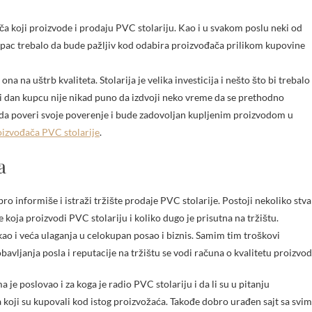
i kupac trebalo da bude pažljiv kod odabira proizvođača prilikom kupovine
ona na uštrb kvaliteta. Stolarija je velika investicija i nešto što bi trebalo
ki dan kupcu nije nikad puno da izdvoji neko vreme da se prethodno
da poveri svoje poverenje i bude zadovoljan kupljenim proizvodom u
oizvođača PVC stolarije
.
a
o informiše i istraži tržište prodaje PVC stolarije. Postoji nekoliko stva
me koja proizvodi PVC stolariju i koliko dugo je prisutna na tržištu.
 kao i veća ulaganja u celokupan posao i biznis. Samim tim troškovi
bavljanja posla i reputacije na tržištu se vodi računa o kvalitetu proizvod
je poslovao i za koga je radio PVC stolariju i da li su u pitanju
a koji su kupovali kod istog proizvožaća. Takođe dobro urađen sajt sa svim