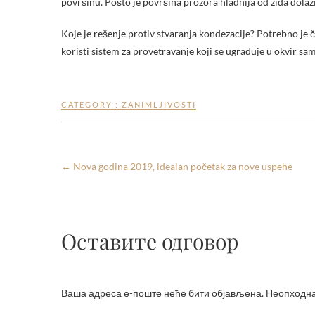
površinu. Pošto je površina prozora hladnija od zida dolaz
Koje je rešenje protiv stvaranja kondezacije? Potrebno je č
koristi sistem za provetravanje koji se ugrađuje u okvir sa
CATEGORY :
ZANIMLJIVOSTI
←
Nova godina 2019, idealan početak za nove uspehe
Оставите одговор
Ваша адреса е-поште неће бити објављена.
Неопходна