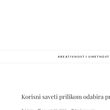
Skip
to
content
KREATIVNOST I UMETNOST
Korisni saveti prilikom odabira p