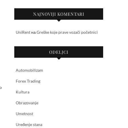
NAJNOVIJI KOMENTARI
UniRent
на
Greške koje prave vozači početnici
ODELJCI
Automobilizam
Forex Trading
o
Kultura
Obrazovanje
Umetnost
Uređenje stana