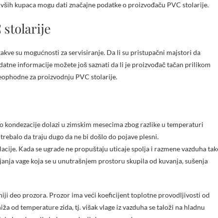
vših kupaca mogu dati značajne podatke o proizvođaču PVC stolarije.
 stolarije
kakve su mogućnosti za servisiranje. Da li su pristupačni majstori da
datne informacije možete još saznati da li je proizvođač tačan prilikom
 neophodne za proizvodnju PVC stolarije.
 Do kondezacije dolazi u zimskim mesecima zbog razlike u temperaturi
 trebalo da traju dugo da ne bi došlo do pojave plesni.
lacije. Kada se ugrade ne propuštaju uticaje spolja i razmene vazduha tak
anja vage koja se u unutrašnjem prostoru skupila od kuvanja, sušenja
niji deo prozora. Prozor ima veći koeficijent toplotne provodljivosti od
ža od temperature zida, tj. višak vlage iz vazduha se taloži na hladnu