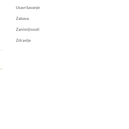
Usavršavanje
Zabava
Zanimljivosti
Zdravlje
→