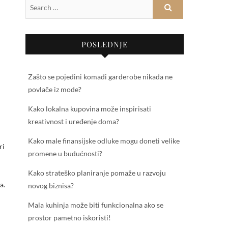
POSLEDNJE
Zašto se pojedini komadi garderobe nikada ne
povlače iz mode?
Kako lokalna kupovina može inspirisati
kreativnost i uređenje doma?
Kako male finansijske odluke mogu doneti velike
ri
promene u budućnosti?
Kako strateško planiranje pomaže u razvoju
a.
novog biznisa?
Mala kuhinja može biti funkcionalna ako se
prostor pametno iskoristi!