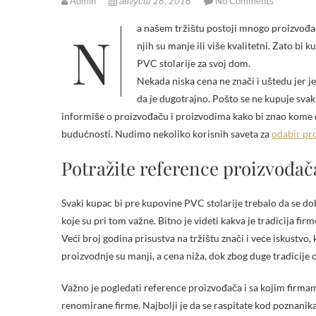
Admin
август 28, 2018
No Comments
Na našem tržištu postoji mnogo proizvođača koji proizvode i prodaju PVC stolariju. Kao i u svakom poslu neki od
njih su manje ili više kvalitetni. Zato b
PVC stolarije za svoj dom.
Nekada niska cena ne znači i uštedu jer je 
da je dugotrajno. Pošto se ne kupuje sva
informiše o proizvođaču i proizvodima kako bi znao kome 
budućnosti. Nudimo nekoliko korisnih saveta za
odabir pr
Potražite reference proizvođač
Svaki kupac bi pre kupovine PVC stolarije trebalo da se dobr
koje su pri tom važne. Bitno je videti kakva je tradicija fir
Veći broj godina prisustva na tržištu znači i veće iskustvo,
proizvodnje su manji, a cena niža, dok zbog duge tradicije o
Važno je pogledati reference proizvođača i sa kojim firmama 
renomirane firme. Najbolji je da se raspitate kod poznanik