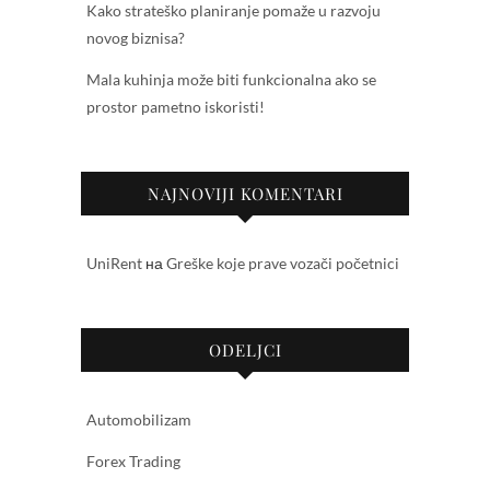
Kako strateško planiranje pomaže u razvoju
novog biznisa?
Mala kuhinja može biti funkcionalna ako se
prostor pametno iskoristi!
NAJNOVIJI KOMENTARI
UniRent
на
Greške koje prave vozači početnici
ODELJCI
Automobilizam
Forex Trading