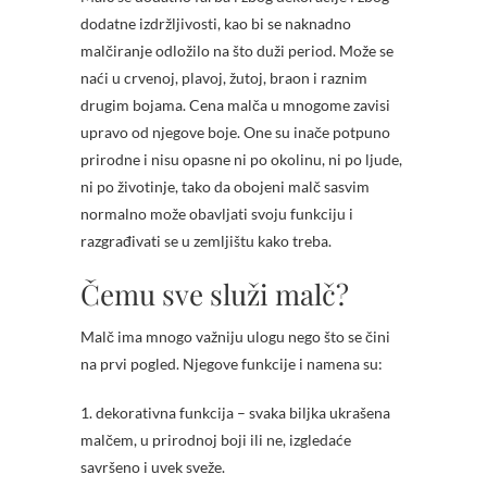
dodatne izdržljivosti, kao bi se naknadno
malčiranje odložilo na što duži period. Može se
naći u crvenoj, plavoj, žutoj, braon i raznim
drugim bojama. Cena malča u mnogome zavisi
upravo od njegove boje. One su inače potpuno
prirodne i nisu opasne ni po okolinu, ni po ljude,
ni po životinje, tako da obojeni malč sasvim
normalno može obavljati svoju funkciju i
razgrađivati se u zemljištu kako treba.
Čemu sve služi malč?
Malč ima mnogo važniju ulogu nego što se čini
na prvi pogled. Njegove funkcije i namena su:
1. dekorativna funkcija – svaka biljka ukrašena
malčem, u prirodnoj boji ili ne, izgledaće
savršeno i uvek sveže.