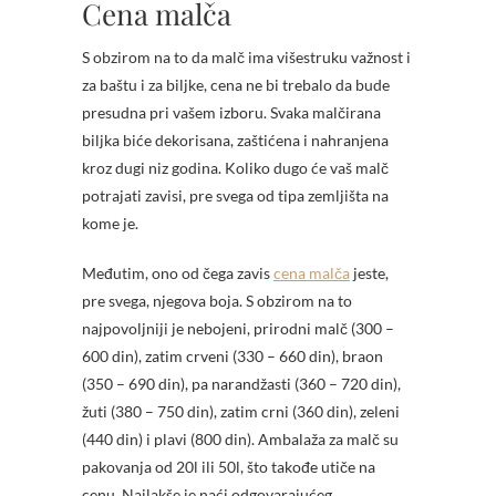
Cena malča
S obzirom na to da malč ima višestruku važnost i
za baštu i za biljke, cena ne bi trebalo da bude
presudna pri vašem izboru. Svaka malčirana
biljka biće dekorisana, zaštićena i nahranjena
kroz dugi niz godina. Koliko dugo će vaš malč
potrajati zavisi, pre svega od tipa zemljišta na
kome je.
Međutim, ono od čega zavis
cena malča
jeste,
pre svega, njegova boja. S obzirom na to
najpovoljniji je nebojeni, prirodni malč (300 –
600 din), zatim crveni (330 – 660 din), braon
(350 – 690 din), pa narandžasti (360 – 720 din),
žuti (380 – 750 din), zatim crni (360 din), zeleni
(440 din) i plavi (800 din). Ambalaža za malč su
pakovanja od 20l ili 50l, što takođe utiče na
cenu. Najlakše je naći odgovarajućeg