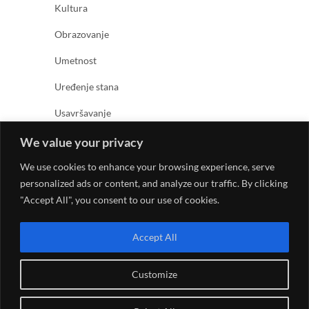
Kultura
Obrazovanje
Umetnost
Uređenje stana
Usavršavanje
Zabava
We value your privacy
Zanimljivosti
We use cookies to enhance your browsing experience, serve
personalized ads or content, and analyze our traffic. By clicking
Zdravlje
"Accept All", you consent to our use of cookies.
Accept All
Customize
© 2026
Kreativno umetnički magazin
| Designed by: