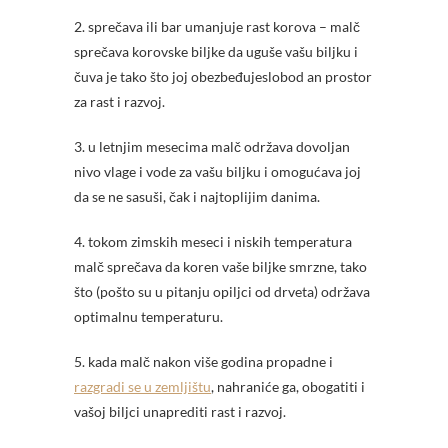
2. sprečava ili bar umanjuje rast korova – malč
sprečava korovske biljke da uguše vašu biljku i
čuva je tako što joj obezbeđujeslobod an prostor
za rast i razvoj.
3. u letnjim mesecima malč održava dovoljan
nivo vlage i vode za vašu biljku i omogućava joj
da se ne sasuši, čak i najtoplijim danima.
4. tokom zimskih meseci i niskih temperatura
malč sprečava da koren vaše biljke smrzne, tako
što (pošto su u pitanju opiljci od drveta) održava
optimalnu temperaturu.
5. kada malč nakon više godina propadne i
razgradi se u zemljištu
, nahraniće ga, obogatiti i
vašoj biljci unaprediti rast i razvoj.