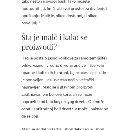
tako nešto i u svojoj bašti, lako možete
upotpuniti, tj. finiširati svoj prostor za divljenje i
opuštanje. Malč je, nikad dostupniji i nikad
povoljniji!
Šta je malč i kako se
proizvodi?
Kad je postalo jasno koliko je za samo zemljište i
biljke, važno i vredno drvo, grančice, lišće koje
opadne i koliko ih to hrani, taj proces iz prirode
je ponovljen i, na izvestan način, veštački
napravljen. Malč se u glavnom proizvodi
sasitnjavanjem borove kore, ali se može
napraviti i od bilo kog drugog drveta. On može
ostati u prirodnoj boji drveta, a može i naknadno
da se boji.
Malč se dodatno farba i zbog dekoracije i zbog