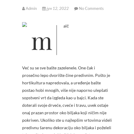
Admin
јун 12, 2022
No Comments
Već su se sve bašte zazelenele. One čak i
prosečno lepo dvorište čine predivnim. Pošto je
hortikultura napredovala, a uređenje bašte
postao hobi mnogih, više nije naporno ulepšati
sopstveni vrt da izgleda kao u bajci.
Kada ste
doterali svoje drveće, cveće i travu, uvek ostaje
onaj prazan prostor oko biljaka koji ničim nije
pokriven. Ukoliko ste u najlepšim vrtovima videli
predivnu šarenu dekoraciju oko biljaka i poželeli