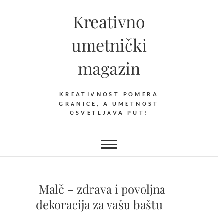
Skip
Kreativno
to
content
umetnički
magazin
KREATIVNOST POMERA
GRANICE, A UMETNOST
OSVETLJAVA PUT!
Malč – zdrava i povoljna
dekoracija za vašu baštu