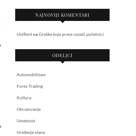
NAJNOVIJI KOMENTARI
e
UniRent
на
Greške koje prave vozači početnici
a
ODELJCI
Automobilizam
Forex Trading
Kultura
Obrazovanje
Umetnost
a
Uređenje stana