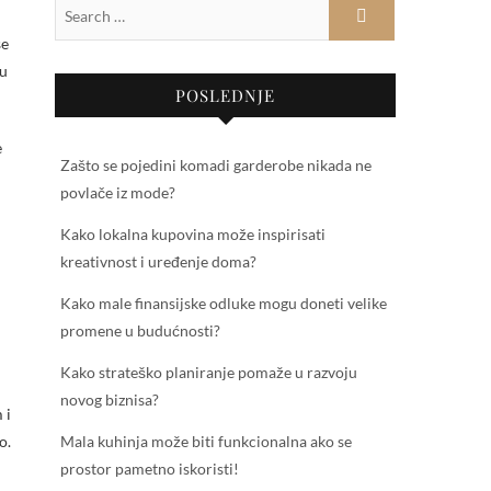
 u
POSLEDNJE
e
Zašto se pojedini komadi garderobe nikada ne
povlače iz mode?
Kako lokalna kupovina može inspirisati
kreativnost i uređenje doma?
Kako male finansijske odluke mogu doneti velike
promene u budućnosti?
Kako strateško planiranje pomaže u razvoju
novog biznisa?
 i
o.
Mala kuhinja može biti funkcionalna ako se
prostor pametno iskoristi!