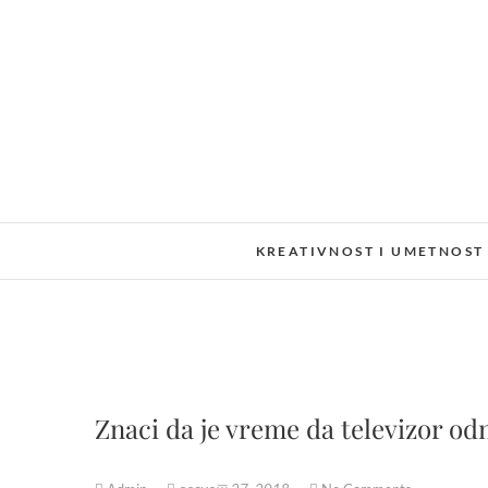
Skip
to
content
KREATIVNOST I UMETNOST
Znaci da je vreme da televizor o