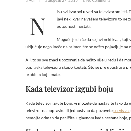
Admin
август 27, 2018
No Comments
Nisu svi kvarovi u vezi sa televizorom isti. To pre svega zavisi od modela, ali i od konkretnog kvara. To znači, da kada se
javi neki kvar na vašem televizoru to ne z
potpunosti nestati.
Moguće je da će da se javi neki kvar, koji 
uključuje nego inače na primer, što se nešto pojavljuje na ek
Ali, to su sve znaci upozorenja da nešto nije u redu i da m
popravka televizora skupo koštati. Što se pre upustite u pro
problem koji imate.
Kada televizor izgubi boju
Kada televizor izgubi boju, vi možete da nastavite tako da g
televizor na popravku ili jednostvno da pozovete
servis za
nemojte odmah da paničite, uglavnom kada nestane boja, p