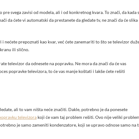
nači da ćete vi automatski da prestanete da gledate tv, ne znači da će slika
vi i nećete prepoznati kao kvar, već ćete zanemariti to što se televizor duž
ranu ili slično.
orate televizor da odnesete na popravku. Ne mora da znači da će vas
ces popravke televizora, to će vas manje koštati i lakše ćete rešiti
ledate, ali to vam ništa neće značiti. Dakle, potrebno je da ponesete
 popravku televizora
koji će vam taj problem rešiti. Ovo nije veliki problem
otrebno je samo zameniti kondenzatore, koji se upravo odnose samo na t