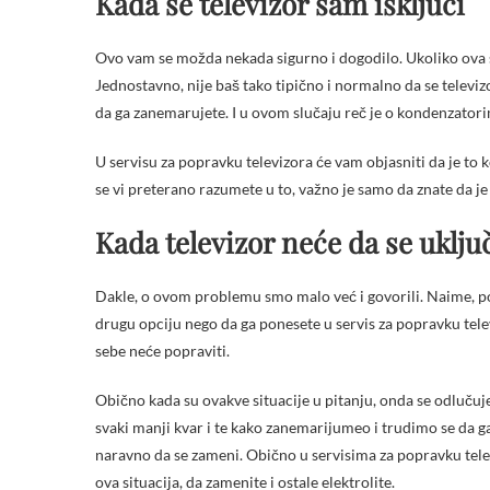
Kada se televizor sam isključi
Ovo vam se možda nekada sigurno i dogodilo. Ukoliko ova s
Jednostavno, nije baš tako tipično i normalno da se televiz
da ga zanemarujete. I u ovom slučaju reč je o kondenzator
U servisu za popravku televizora će vam objasniti da je to 
se vi preterano razumete u to, važno je samo da znate da 
Kada televizor neće da se uklju
Dakle, o ovom problemu smo malo već i govorili. Naime, pos
drugu opciju nego da ga ponesete u servis za popravku telev
sebe neće popraviti.
Obično kada su ovakve situacije u pitanju, onda se odlučuj
svaki manji kvar i te kako zanemarijumeo i trudimo se da g
naravno da se zameni. Obično u servisima za popravku telev
ova situacija, da zamenite i ostale elektrolite.