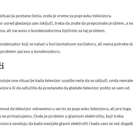
ituacija postane česta, onda je vreme za popravku televizora.
or usred gledanja sam isključi, treba da znate da prepoznate problem, a n
ima, ali naravno o kondenzatorima tipičnim za taj problem.
kondenzator koji se nalazi u horizontalnom oscilatoru, ali nema potrebe d
je problem upravo u kondenzatoru.
či
toje one situacije kada televizor uopšte neće da se uključi, onda nemate
izora ili da odlučite da prestanete da gledate televizor pošto se sam od
emod da televizor odnesemo u servis za popravku televizora, ali pre toga,
a ne primećujemo. Ovde je problem u glavnom elektrolitu, koji treba
izora savetuju da kada menjate glavni elektrolit i kada vam se već događ