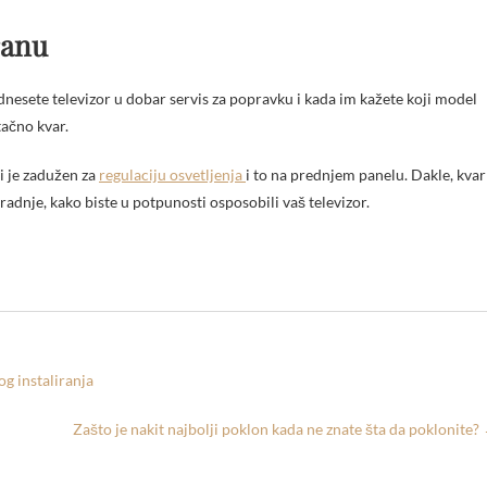
ranu
dnesete televizor u dobar servis za popravku i kada im kažete koji model
tačno kvar.
i je zadužen za
regulaciju osvetljenja
i to na prednjem panelu. Dakle, kvar
e radnje, kako biste u potpunosti osposobili vaš televizor.
g instaliranja
Zašto je nakit najbolji poklon kada ne znate šta da poklonite?