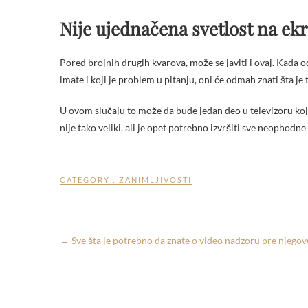
Nije ujednačena svetlost na ek
Pored brojnih drugih kvarova, može se javiti i ovaj. Kada o
imate i koji je problem u pitanju, oni će odmah znati šta je 
U ovom slučaju to može da bude jedan deo u televizoru koj
nije tako veliki, ali je opet potrebno izvršiti sve neophodn
CATEGORY :
ZANIMLJIVOSTI
←
Sve šta je potrebno da znate o video nadzoru pre njegovo