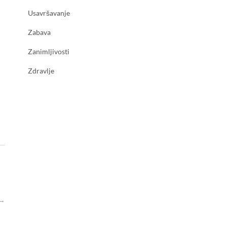
Usavršavanje
Zabava
Zanimljivosti
Zdravlje
→