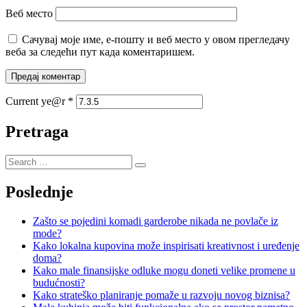
Веб место
Сачувај моје име, е-пошту и веб место у овом прегледачу
веба за следећи пут када коментаришем.
Current ye@r
*
Pretraga
Poslednje
Zašto se pojedini komadi garderobe nikada ne povlače iz
mode?
Kako lokalna kupovina može inspirisati kreativnost i uređenje
doma?
Kako male finansijske odluke mogu doneti velike promene u
budućnosti?
Kako strateško planiranje pomaže u razvoju novog biznisa?