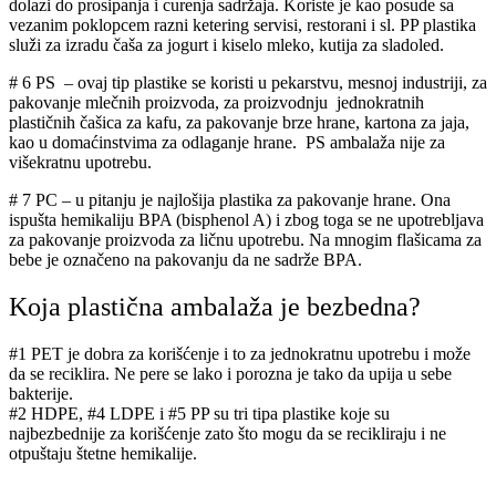
dolazi do prosipanja i curenja sadržaja. Koriste je kao posude sa
vezanim poklopcem razni ketering servisi, restorani i sl. PP plastika
služi za izradu čaša za jogurt i kiselo mleko, kutija za sladoled.
# 6 PS
– ovaj tip plastike se koristi u pekarstvu, mesnoj industriji, za
pakovanje mlečnih proizvoda, za proizvodnju jednokratnih
plastičnih čašica za kafu, za pakovanje brze hrane, kartona za jaja,
kao u domaćinstvima za odlaganje hrane. PS ambalaža nije za
višekratnu upotrebu.
# 7 PC
– u pitanju je najlošija plastika za pakovanje hrane. Ona
ispušta hemikaliju BPA (bisphenol A) i zbog toga se ne upotrebljava
za pakovanje proizvoda za ličnu upotrebu. Na mnogim flašicama za
bebe je označeno na pakovanju da ne sadrže BPA.
Koja plastična ambalaža je bezbedna?
#1 PET je
dobra za korišćenje i to za jednokratnu upotrebu i može
da se reciklira. Ne pere se lako i porozna je tako da upija u sebe
bakterije.
#2 HDPE, #4 LDPE i #5 PP su tri tipa plastike koje su
najbezbednije za korišćenje zato što mogu da se recikliraju i ne
otpuštaju štetne hemikalije.