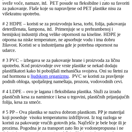
sveže voće, namaze, itd. PET posude su fleksibilne i zato su favoriti
za pakovanje. Flaše koje su napravljene od PET plastike nisu za
višekratnu upotrebu.
# 2 HDPE
– koristi se za proizvodnju kesa, torbi, folija, pakovanja
deterdženata, šampona, itd. Primenjuje se u prehrambenoj i
hemijskoj industriji zbog velike otpornosti na kiseline. HDPE je
otporna na niske temperature, ne apsorbuje vodu i ima dobru
žilavost. Koristi se u industrijama gde je potrebna otpornost na
udarce.
# 3 PVC
– izbegava se za pakovanje hrane i proizvoda za ličnu
upotrebu. Kod proizvodnje ove vrste plastike se nekad dodaju
plastifikatori kako bi poboljšali mehanička svojstva. Oni su štetni za
rad hormona u
ljudskom organizmu
. PVC se koristi za pravljenje
podnih obloga, spoljašnjeg nameštaja, prozora, vodovodnih cevi.
# 4 LDPE
– ovo je lagana i fleksibilana plastika. Služi za izradu
plastičnih kesa za namirnice i kesa u trgovini, plastičnih prijanjajućih
folija, kesa za smeće.
# 5 PP
– Ova plastika se naziva dobrom plastikom. PP je materijal
koji poseduje visoku temperaturnu izdržljivost. Iz tog razloga se
koristi za pakovanje vrućih gotovih jela. Najčešće je bele boje ili je
prozirna. Pogodna je za transport zato što je vodonepropusna i ne