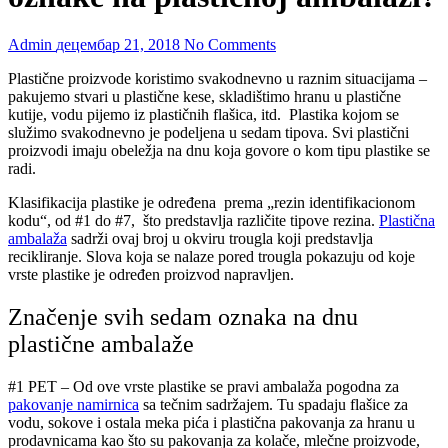
Admin
децембар 21, 2018
No Comments
Plastične proizvode koristimo svakodnevno u raznim situacijama –
pakujemo stvari u plastične kese, skladištimo hranu u plastične
kutije, vodu pijemo iz plastičnih flašica, itd. Plastika kojom se
služimo svakodnevno je podeljena u sedam tipova. Svi plastični
proizvodi imaju obeležja na dnu koja govore o kom tipu plastike se
radi.
Klasifikacija plastike je određena prema „rezin identifikacionom
kodu“, od #1 do #7, što predstavlja različite tipove rezina.
Plastična
ambalaža
sadrži ovaj broj u okviru trougla koji predstavlja
recikliranje. Slova koja se nalaze pored trougla pokazuju od koje
vrste plastike je određen proizvod napravljen.
Značenje svih sedam oznaka na dnu
plastične ambalaže
#1 PET
– Od ove vrste plastike se pravi ambalaža pogodna za
pakovanje namirnica
sa tečnim sadržajem. Tu spadaju flašice za
vodu, sokove i ostala meka pića i plastična pakovanja za hranu u
prodavnicama kao što su pakovanja za kolače, mlečne proizvode,