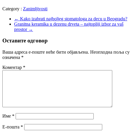
Category :
Zanimljivosti
←
Kako izabrati najboljeg stomatologa za decu u Beogradu?
Granitna keramika u dezenu drveta – najtopliji izbor za vaš
prostor
→
Оставите одговор
Ваша адреса е-поште неће бити објављена.
Неопходна поља су
означена
*
Коментар
*
Име
*
Е-пошта
*