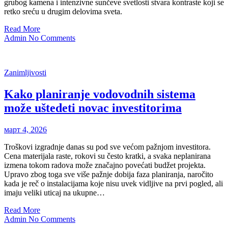
grubog kamena i intenzivne sunčeve svetlosti stvara kontraste koji se
retko sreću u drugim delovima sveta.
Read More
Admin
No Comments
Zanimljivosti
Kako planiranje vodovodnih sistema
može uštedeti novac investitorima
март 4, 2026
Troškovi izgradnje danas su pod sve većom pažnjom investitora.
Cena materijala raste, rokovi su često kratki, a svaka neplanirana
izmena tokom radova može značajno povećati budžet projekta.
Upravo zbog toga sve više pažnje dobija faza planiranja, naročito
kada je reč o instalacijama koje nisu uvek vidljive na prvi pogled, ali
imaju veliki uticaj na ukupne…
Read More
Admin
No Comments