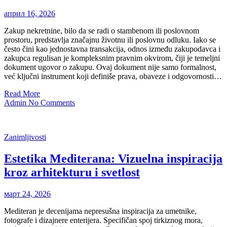
април 16, 2026
Zakup nekretnine, bilo da se radi o stambenom ili poslovnom
prostoru, predstavlja značajnu životnu ili poslovnu odluku. Iako se
često čini kao jednostavna transakcija, odnos između zakupodavca i
zakupca regulisan je kompleksnim pravnim okvirom, čiji je temeljni
dokument ugovor o zakupu. Ovaj dokument nije samo formalnost,
već ključni instrument koji definiše prava, obaveze i odgovornosti…
Read More
Admin
No Comments
Zanimljivosti
Estetika Mediterana: Vizuelna inspiracija
kroz arhitekturu i svetlost
март 24, 2026
Mediteran je decenijama nepresušna inspiracija za umetnike,
fotografe i dizajnere enterijera. Specifičan spoj tirkiznog mora,