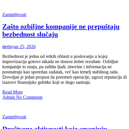
Zanimljivosti
Zašto ozbiljne kompanije ne prepuštaju
bezbednost slučaju
фебруар 25, 2026
Bezbednost je jedna od retkih oblasti u poslovanju u kojoj
improvizacija gotovo nikada ne donosi dobre rezultate. Ozbiljne
kompanije to znaju, pa zaštitu ljudi, imovine i informacija ne
posmatraju kao sporedan zadatak, već kao temelj stabilnog rada.
Dovoljan je jedan propust da poremeti operacije, ugrozi reputaciju ili
izazove finansijske gubitke koji se dugo saniraju.
Read More
Admin
No Comments
Zanimljivosti