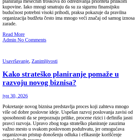
planiranja mesečnih troškova do određivanja prioriteta prilikom
kupovine. Iako mnogi smatraju da su za sigurnu finansijsku
budućnost potrebni visoki prihodi, praksa pokazuje da pravilna
organizacija budžeta često ima mnogo veći značaj od samog iznosa
zarade.
Read More
Admin
No Comments
Usavršavanje
,
Zanimljivosti
Kako strateško planiranje pomaže u
razvoju novog biznisa?
јун 30, 2026
Pokretanje novog biznisa predstavlja proces koji zahteva mnogo
više od dobre poslovne ideje. Uspešan razvoj poslovanja zavisi od
sposobnosti da se prepoznaju prilike, procene rizici i definišu jasni
pravci razvoja. Upravo zbog toga strateško planiranje zauzima
važno mesto u svakom poslovnom poduhvatu, jer omogućava
organizovan pristup donošenju odluka i efikasnije korišćenje