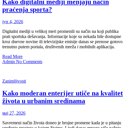
Kako digitalni mediji menjaju način
praćenja sporta?
јун 4, 2026
Digitalni mediji u velikoj meri promenili su način na koji publika
prati sportska dešavanja. Informacije koje su nekada bile dostupne
kroz dnevne novine ili televizijske emisije danas se prenose gotovo
trenutno putem portala, društvenih mreža i mobilnih aplikacija.
Read More
Admin
No Comments
Zanimljivosti
Kako moderan enterijer utiče na kvalitet
života u urbanim sredinama
мај 27, 2026
Savremeni način života doneo je brojne promene kada je u pitanju
uređenje prostora u kojem živimo. Ljudi danas mnogo više pažnje