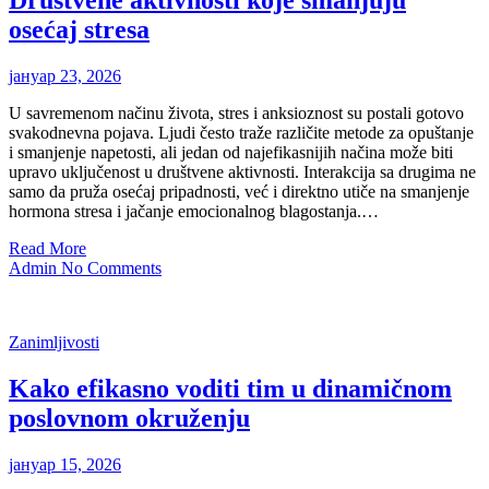
Društvene aktivnosti koje smanjuju
osećaj stresa
јануар 23, 2026
U savremenom načinu života, stres i anksioznost su postali gotovo
svakodnevna pojava. Ljudi često traže različite metode za opuštanje
i smanjenje napetosti, ali jedan od najefikasnijih načina može biti
upravo uključenost u društvene aktivnosti. Interakcija sa drugima ne
samo da pruža osećaj pripadnosti, već i direktno utiče na smanjenje
hormona stresa i jačanje emocionalnog blagostanja.…
Read More
Admin
No Comments
Zanimljivosti
Kako efikasno voditi tim u dinamičnom
poslovnom okruženju
јануар 15, 2026