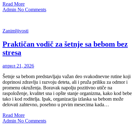
Read More
Admin
No Comments
Zanimljivosti
Praktičan vodič za šetnje sa bebom bez
stresa
април 21, 2026
Šetnje sa bebom predstavljaju važan deo svakodnevne rutine koji
doprinosi zdravlju i razvoju deteta, ali i pruža priliku za odmor i
promenu okruženja. Boravak napolju pozitivno utiče na
raspoloženje, kvalitet sna i opšte stanje organizma, kako kod bebe
tako i kod roditelja. Ipak, organizacija izlaska sa bebom može
delovati zahtevno, posebno u prvim mesecima kada…
Read More
Admin
No Comments