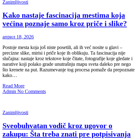
Zanimljivosti
Kako nastaje fascinacija mestima koja
većina poznaje samo kroz priče i slike?
април 18, 2026
Postoje mesta koja još niste posetili, ali ih već nosite u glavi –
precizne slike, mirisi i priče koje ih oblikuju. Ta fascinacija nije
slučajna: nastaje kroz tekstove koje čitate, fotografije koje gledate i
narative koji polako grade unutrašnju mapu sveta daleko pre nego
što krenete na put. Razumevanje tog procesa pomaže da prepoznate
kako…
Read More
Admin
No Comments
Zanimljivosti
Sveobuhvatan vodič kroz ugovor o
zakupu: Šta treba znati pre potpisivanja