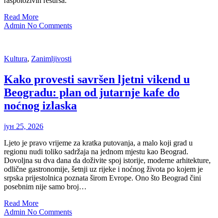
raspoloživih resursa.
Read More
Admin
No Comments
Kultura
,
Zanimljivosti
Kako provesti savršen ljetni vikend u
Beogradu: plan od jutarnje kafe do
noćnog izlaska
јун 25, 2026
Ljeto je pravo vrijeme za kratka putovanja, a malo koji grad u
regionu nudi toliko sadržaja na jednom mjestu kao Beograd.
Dovoljna su dva dana da doživite spoj istorije, moderne arhitekture,
odlične gastronomije, šetnji uz rijeke i noćnog života po kojem je
srpska prijestolnica poznata širom Evrope. Ono što Beograd čini
posebnim nije samo broj…
Read More
Admin
No Comments