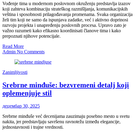
Vođenje tima u modernom poslovnom okruženju predstavlja izazov
koji zahteva kombinaciju strateškog razmišljanja, komunikacijskih
veština i sposobnosti prilagođavanja promenama. Svaka organizacija
želi tim koji ne samo da ispunjava zadatke, već i aktivno doprinosi
razvoju projekta i unapređenju poslovnih procesa. Upravo zato je
važno razumeti kako efikasno koordinisati članove tima i kako
prepoznati njihove potencijale.
Read More
Admin
No Comments
Zanimljivosti
Srebrne minđuše: bezvremeni detalj koji
oplemenjuje stil
децембар 30, 2025
Srebrne minđuše već decenijama zauzimaju posebno mesto u svetu
nakita, jer predstavljaju savršenu ravnotežu između elegancije,
jednostavnosti i trajne vrednosti.