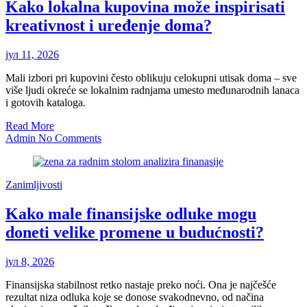
Kako lokalna kupovina može inspirisati
kreativnost i uređenje doma?
јул 11, 2026
Mali izbori pri kupovini često oblikuju celokupni utisak doma – sve
više ljudi okreće se lokalnim radnjama umesto međunarodnih lanaca
i gotovih kataloga.
Read More
Admin
No Comments
Zanimljivosti
Kako male finansijske odluke mogu
doneti velike promene u budućnosti?
јул 8, 2026
Finansijska stabilnost retko nastaje preko noći. Ona je najčešće
rezultat niza odluka koje se donose svakodnevno, od načina