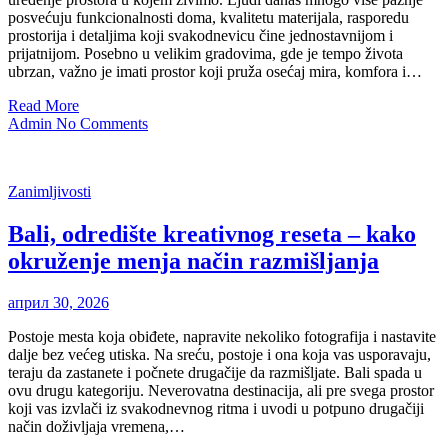
posvećuju funkcionalnosti doma, kvalitetu materijala, rasporedu
prostorija i detaljima koji svakodnevicu čine jednostavnijom i
prijatnijom. Posebno u velikim gradovima, gde je tempo života
ubrzan, važno je imati prostor koji pruža osećaj mira, komfora i…
Read More
Admin
No Comments
Zanimljivosti
Bali, odredište kreativnog reseta – kako
okruženje menja način razmišljanja
април 30, 2026
Postoje mesta koja obiđete, napravite nekoliko fotografija i nastavite
dalje bez većeg utiska. Na sreću, postoje i ona koja vas usporavaju,
teraju da zastanete i počnete drugačije da razmišljate. Bali spada u
ovu drugu kategoriju. Neverovatna destinacija, ali pre svega prostor
koji vas izvlači iz svakodnevnog ritma i uvodi u potpuno drugačiji
način doživljaja vremena,…