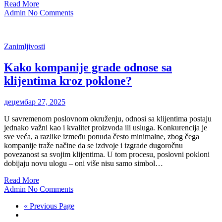
Read More
Admin
No Comments
Zanimljivosti
Kako kompanije grade odnose sa
klijentima kroz poklone?
децембар 27, 2025
U savremenom poslovnom okruženju, odnosi sa klijentima postaju
jednako važni kao i kvalitet proizvoda ili usluga. Konkurencija je
sve veća, a razlike između ponuda često minimalne, zbog čega
kompanije traže načine da se izdvoje i izgrade dugoročnu
povezanost sa svojim klijentima. U tom procesu, poslovni pokloni
dobijaju novu ulogu – oni više nisu samo simbol…
Read More
Admin
No Comments
« Previous Page