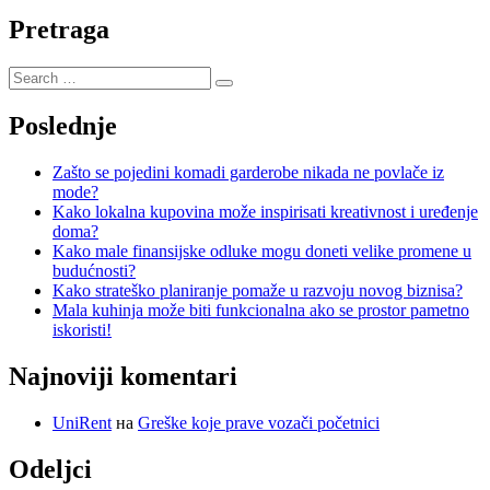
Pretraga
Poslednje
Zašto se pojedini komadi garderobe nikada ne povlače iz
mode?
Kako lokalna kupovina može inspirisati kreativnost i uređenje
doma?
Kako male finansijske odluke mogu doneti velike promene u
budućnosti?
Kako strateško planiranje pomaže u razvoju novog biznisa?
Mala kuhinja može biti funkcionalna ako se prostor pametno
iskoristi!
Najnoviji komentari
UniRent
на
Greške koje prave vozači početnici
Odeljci