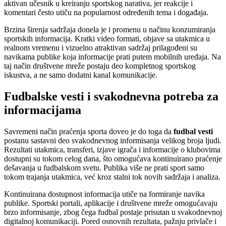
aktivan učesnik u kreiranju sportskog narativa, jer reakcije i
komentari često utiču na popularnost određenih tema i događaja.
Brzina širenja sadržaja donela je i promenu u načinu konzumiranja
sportskih informacija. Kratki video formati, objave sa utakmica u
realnom vremenu i vizuelno atraktivan sadržaj prilagođeni su
navikama publike koja informacije prati putem mobilnih uređaja. Na
taj način društvene mreže postaju deo kompletnog sportskog
iskustva, a ne samo dodatni kanal komunikacije.
Fudbalske vesti i svakodnevna potreba za
informacijama
Savremeni način praćenja sporta doveo je do toga da
fudbal vesti
postanu sastavni deo svakodnevnog informisanja velikog broja ljudi.
Rezultati utakmica, transferi, izjave igrača i informacije o klubovima
dostupni su tokom celog dana, što omogućava kontinuirano praćenje
dešavanja u fudbalskom svetu. Publika više ne prati sport samo
tokom trajanja utakmica, već kroz stalni tok novih sadržaja i analiza.
Kontinuirana dostupnost informacija utiče na formiranje navika
publike. Sportski portali, aplikacije i društvene mreže omogućavaju
brzo informisanje, zbog čega fudbal postaje prisutan u svakodnevnoj
digitalnoj komunikaciji. Pored osnovnih rezultata, pažnju privlače i