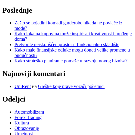
Poslednje
Zašto se pojedini komadi garderobe nikada ne povlače iz
mode?
Kako lokalna kupovina može inspirisati kreativnost i uređenje
doma?
Pretvorite neiskorišćen prostor u funkcionalno skladište
Kako male finansijske odluke mogu doneti velike promene u
budućnosti?
Kako strateško planiranje pomaže u razvoju novog biznisa?
Najnoviji komentari
UniRent
на
Greške koje prave vozači početnici
Odeljci
Automobilizam
Forex Trading
Kultura
Obrazovanje
Umetnost