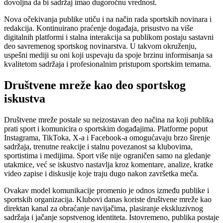
dovoljna da bi sadržaj imao dugoročnu vrednost.
Nova očekivanja publike utiču i na način rada sportskih novinara i
redakcija. Kontinuirano praćenje događaja, prisustvo na više
digitalnih platformi i stalna interakcija sa publikom postaju sastavni
deo savremenog sportskog novinarstva. U takvom okruženju,
uspešni mediji su oni koji uspevaju da spoje brzinu informisanja sa
kvalitetom sadržaja i profesionalnim pristupom sportskim temama.
Društvene mreže kao deo sportskog
iskustva
Društvene mreže postale su neizostavan deo načina na koji publika
prati sport i komunicira o sportskim događajima. Platforme poput
Instagrama, TikToka, X-a i Facebook-a omogućavaju brzo širenje
sadržaja, trenutne reakcije i stalnu povezanost sa klubovima,
sportistima i medijima. Sport više nije ograničen samo na gledanje
utakmice, već se iskustvo nastavlja kroz komentare, analize, kratke
video zapise i diskusije koje traju dugo nakon završetka meča.
Ovakav model komunikacije promenio je odnos između publike i
sportskih organizacija. Klubovi danas koriste društvene mreže kao
direktan kanal za obraćanje navijačima, plasiranje ekskluzivnog
sadržaja i jačanje sopstvenog identiteta. Istovremeno, publika postaje