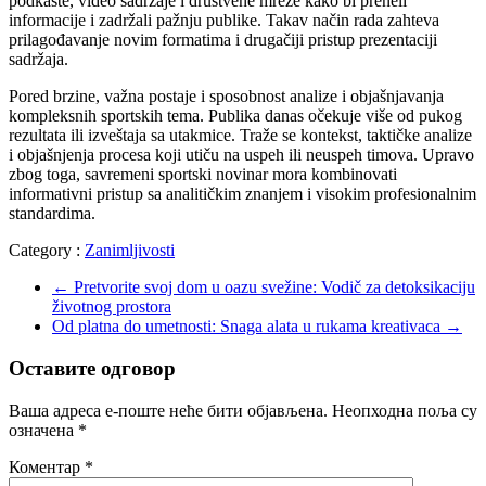
podkaste, video sadržaje i društvene mreže kako bi preneli
informacije i zadržali pažnju publike. Takav način rada zahteva
prilagođavanje novim formatima i drugačiji pristup prezentaciji
sadržaja.
Pored brzine, važna postaje i sposobnost analize i objašnjavanja
kompleksnih sportskih tema. Publika danas očekuje više od pukog
rezultata ili izveštaja sa utakmice. Traže se kontekst, taktičke analize
i objašnjenja procesa koji utiču na uspeh ili neuspeh timova. Upravo
zbog toga, savremeni sportski novinar mora kombinovati
informativni pristup sa analitičkim znanjem i visokim profesionalnim
standardima.
Category :
Zanimljivosti
←
Pretvorite svoj dom u oazu svežine: Vodič za detoksikaciju
životnog prostora
Od platna do umetnosti: Snaga alata u rukama kreativaca
→
Оставите одговор
Ваша адреса е-поште неће бити објављена.
Неопходна поља су
означена
*
Коментар
*