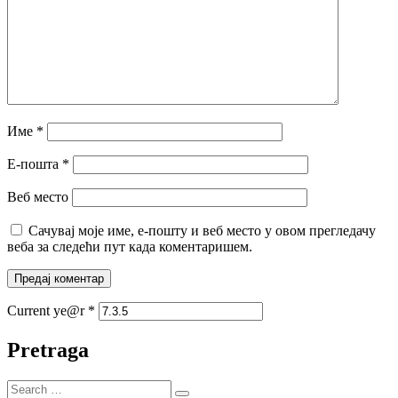
Име
*
Е-пошта
*
Веб место
Сачувај моје име, е-пошту и веб место у овом прегледачу
веба за следећи пут када коментаришем.
Current ye@r
*
Pretraga