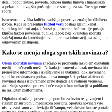
detalji poput taktike, povreda, odnosa unutar timova i finansijskih
aspekata klubova, što proširuje interesovanje za različite segmente
sporta.
Istovremeno, velika količina sadržaja povećava značaj kredibiliteta
izvora. Kada se prezentira
fudbal vesti
postaju glavni kanal
sportskog informisanja, tačnosti pa proverene informacije postaju
ključni faktori poverenja publike. Zbog toga kvalitetan sportski
sadržaj mora da kombinuje brzinu prenosa informacija sa ozbiljnim i
odgovornim pristupom.
Kako se menja uloga sportskih novinara?
Uloga sportskih novinara
značajno se promenila razvojem digitalnih
medija i društvenih mreža. Nekada je osnovni zadatak novinara bio
prenošenje informacija i izveštavanje sa utakmica, dok savremeno
sportsko novinarstvo podrazumeva mnogo širi spektar aktivnosti.
Novinari danas istovremeno prate događaje u realnom vremenu,
analiziraju sportske procese i učestvuju u komunikaciji sa publikom
na različitim platformama.
Digitalno okruženje povećalo je potrebu za brzim reagovanjem i
stalnim prisustvom u medijskom prostoru. Sportski novinari više
nisu vezani samo za televiziju ili štampu, već aktivno koriste portale,