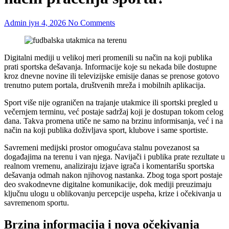
Admin
јун 4, 2026
No Comments
Digitalni mediji u velikoj meri promenili su način na koji publika
prati sportska dešavanja. Informacije koje su nekada bile dostupne
kroz dnevne novine ili televizijske emisije danas se prenose gotovo
trenutno putem portala, društvenih mreža i mobilnih aplikacija.
Sport više nije ograničen na trajanje utakmice ili sportski pregled u
večernjem terminu, već postaje sadržaj koji je dostupan tokom celog
dana. Takva promena utiče ne samo na brzinu informisanja, već i na
način na koji publika doživljava sport, klubove i same sportiste.
Savremeni medijski prostor omogućava stalnu povezanost sa
događajima na terenu i van njega. Navijači i publika prate rezultate u
realnom vremenu, analiziraju izjave igrača i komentarišu sportska
dešavanja odmah nakon njihovog nastanka. Zbog toga sport postaje
deo svakodnevne digitalne komunikacije, dok mediji preuzimaju
ključnu ulogu u oblikovanju percepcije uspeha, krize i očekivanja u
savremenom sportu.
Brzina informacija i nova očekivanja