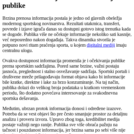
publike
Brzina prenosa informacija postala je jedno od glavnih obeležja
modernog sportskog novinarstva. Rezultati utakmica, transferi,
povrede i izjave igrača danas su dostupni gotovo istog trenutka kada
se dogode. Publika više ne očekuje informacije nekoliko sati kasnije,
već neposredno nakon događaja. Takva dinamika stvorila je
potpuno novi ritam praćenja sporta, u kojem
digitalni mediji
imaju
centralnu ulogu.
Ovakva dostupnost informacija promenila je i očekivanja publike
prema sportskim sadržajima. Pored same brzine, važni postaju
jasnoća, preglednost i stalno osvežavanje sadržaja. Sportski portali i
društvene mreže prilagođavaju format objava kako bi informacije
bile kratke, direktne i lake za brzo konzumiranje. Na taj način,
publika dolazi do velikog broja podataka u kratkom vremenskom
periodu, što dodatno povećava interesovanje za svakodnevna
sportska dešavanja.
Međutim, ubrzan protok informacija donosi i određene izazove.
Potreba da se vest objavi što pre često smanjuje prostor za detaljnu
analizu i proveru izvora. Upravo zbog toga, kredibilitet medija
postaje važniji nego ranije. Publika sve više obraća pažnju na
tačnost i pouzdanost informacija, jer brzina sama po sebi više nije