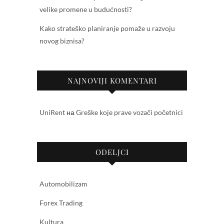
velike promene u budućnosti?
Kako strateško planiranje pomaže u razvoju
novog biznisa?
NAJNOVIJI KOMENTARI
UniRent
на
Greške koje prave vozači početnici
ODELJCI
Automobilizam
Forex Trading
Kultura