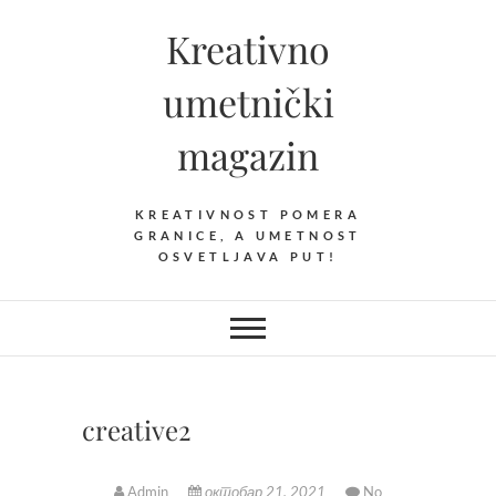
Skip
Kreativno
to
content
umetnički
magazin
KREATIVNOST POMERA
GRANICE, A UMETNOST
OSVETLJAVA PUT!
creative2
Admin
октобар 21, 2021
No