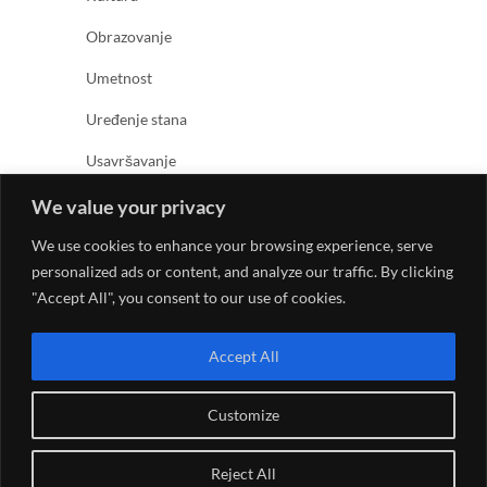
Obrazovanje
Umetnost
Uređenje stana
Usavršavanje
Zabava
We value your privacy
Zanimljivosti
We use cookies to enhance your browsing experience, serve
personalized ads or content, and analyze our traffic. By clicking
Zdravlje
"Accept All", you consent to our use of cookies.
Accept All
Customize
© 2026
Kreativno umetnički magazin
| Designed by:
Reject All