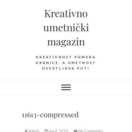
Skip
Kreativno
to
content
umetnički
magazin
KREATIVNOST POMERA
GRANICE, A UMETNOST
OSVETLJAVA PUT!
11613-compressed
Admin
јун 4, 2026
No Comments