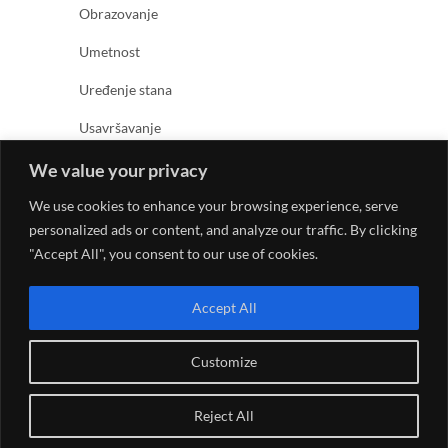
Obrazovanje
Umetnost
Uređenje stana
Usavršavanje
Zabava
We value your privacy
Zanimljivosti
We use cookies to enhance your browsing experience, serve
personalized ads or content, and analyze our traffic. By clicking
Zdravlje
"Accept All", you consent to our use of cookies.
Accept All
Customize
© 2026
Kreativno umetnički magazin
| Designed by:
Reject All
Theme Freesia
| Powered by:
WordPress