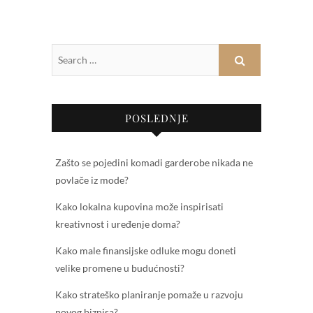
POSLEDNJE
Zašto se pojedini komadi garderobe nikada ne
povlače iz mode?
Kako lokalna kupovina može inspirisati
kreativnost i uređenje doma?
Kako male finansijske odluke mogu doneti
velike promene u budućnosti?
Kako strateško planiranje pomaže u razvoju
novog biznisa?