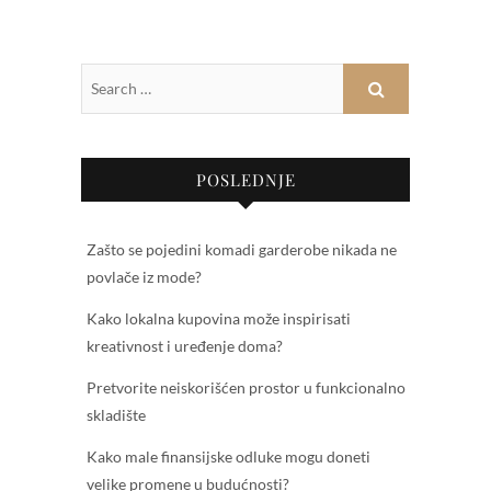
POSLEDNJE
Zašto se pojedini komadi garderobe nikada ne
povlače iz mode?
Kako lokalna kupovina može inspirisati
kreativnost i uređenje doma?
Pretvorite neiskorišćen prostor u funkcionalno
skladište
Kako male finansijske odluke mogu doneti
velike promene u budućnosti?