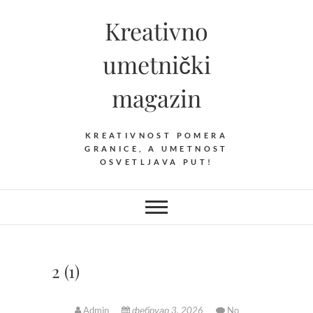
Skip
Kreativno
to
content
umetnički
magazin
KREATIVNOST POMERA
GRANICE, A UMETNOST
OSVETLJAVA PUT!
2 (1)
Admin
фебруар 3, 2026
No