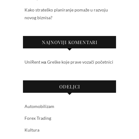
Kako strateško planiranje pomaže u razvoju
novog biznisa?
NAJNOVIJI KOMENTARI
UniRent
на
Greške koje prave vozači početnici
ODELJCI
Automobilizam
Forex Trading
Kultura