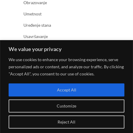
Obrazovanje
Umetnost
Uređenje stana
Usavršavanje
Zabava
We value your privacy
Zanimljivosti
We use cookies to enhance your browsing experience, serve
personalized ads or content, and analyze our traffic. By clicking
Zdravlje
"Accept All", you consent to our use of cookies.
Accept All
Customize
© 2026
Kreativno umetnički magazin
| Designed by:
Reject All
Theme Freesia
| Powered by:
WordPress