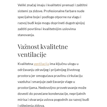
Veliki značaj imaju i kvalitetni premazi i zaštitni
sistemi za zidove. Profesionalne farbare nude
specijalne boje i podloge otporne na vlagu i
razvoj buđi koje mogu doprineti dugotrajnijoj
zaštiti površina i kvalitetnijim uslovima
stanovanja.
Važnost kvalitetne
ventilacije
Kvalitetna
ventilacija
ima ključnu ulogu u
održavanju zdravijeg i prijatnijeg životnog
prostora jer omogućava pravilnu cirkulaciju
vazduha i smanjuje zadržavanje vlage u
prostorijama. Nedovoljno provetravanje može
dovesti do povećane kondenzacije, neprijatnih
mirisa i stvaranja uslova pogodnih za razvoj buđi
i oštećenja zidova.