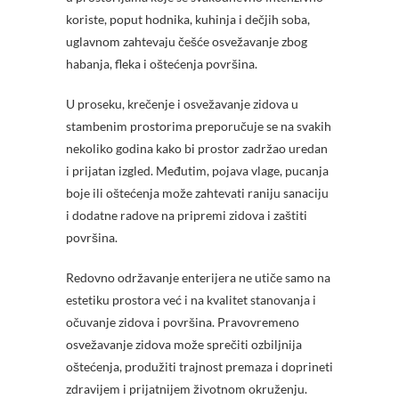
koriste, poput hodnika, kuhinja i dečjih soba,
uglavnom zahtevaju češće osvežavanje zbog
habanja, fleka i oštećenja površina.
U proseku, krečenje i osvežavanje zidova u
stambenim prostorima preporučuje se na svakih
nekoliko godina kako bi prostor zadržao uredan
i prijatan izgled. Međutim, pojava vlage, pucanja
boje ili oštećenja može zahtevati raniju sanaciju
i dodatne radove na pripremi zidova i zaštiti
površina.
Redovno održavanje enterijera ne utiče samo na
estetiku prostora već i na kvalitet stanovanja i
očuvanje zidova i površina. Pravovremeno
osvežavanje zidova može sprečiti ozbiljnija
oštećenja, produžiti trajnost premaza i doprineti
zdravijem i prijatnijem životnom okruženju.