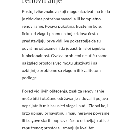
Postoji više znakova koji mogu ukazivati na to da
je zidovima potrebna sanacija ili kompletno
renoviranje. Pojava pukotina, ljuštenje boje,
fleke od vlage i promena boje zidova često
predstavljaju prve vidljive pokazatelje da su
površine oštećene ili da je zaštitni sloj izgubio
funkcionalnost. Ovakvi problemi ne utiču samo
na izgled prostora već mogu ukazivati i na
ozbiljnije probleme sa vlagom ili kvalitetom
podloge.
Pored vidljivih oštećenja, znak za renoviranje
može biti i otežano održavanje zidova ili pojava
neprijatnih mirisa usled vlage i buđi. Zidovi koji
brzo upijaju prljavštinu, imaju neravne površine
ili tragove starih popravki često ostavljaju utisak
zapuštenog prostora i smanjuju kvalitet