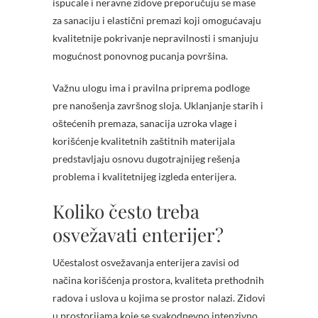
ispucale i neravne zidove preporučuju se mase
za sanaciju i elastični premazi koji omogućavaju
kvalitetnije pokrivanje nepravilnosti i smanjuju
mogućnost ponovnog pucanja površina.
Važnu ulogu ima i pravilna priprema podloge
pre nanošenja završnog sloja. Uklanjanje starih i
oštećenih premaza, sanacija uzroka vlage i
korišćenje kvalitetnih zaštitnih materijala
predstavljaju osnovu dugotrajnijeg rešenja
problema i kvalitetnijeg izgleda enterijera.
Koliko često treba
osvežavati enterijer?
Učestalost osvežavanja enterijera zavisi od
načina korišćenja prostora, kvaliteta prethodnih
radova i uslova u kojima se prostor nalazi. Zidovi
u prostorijama koje se svakodnevno intenzivno