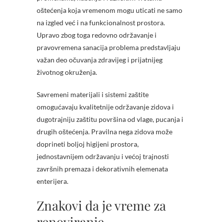
oštećenja koja vremenom mogu uticati ne samo
na izgled već i na funkcionalnost prostora.
Upravo zbog toga redovno održavanje i
pravovremena sanacija problema predstavljaju
važan deo očuvanja zdravijeg i prijatnijeg
životnog okruženja.
Savremeni materijali i sistemi zaštite
omogućavaju kvalitetnije održavanje zidova i
dugotrajniju zaštitu površina od vlage, pucanja i
drugih oštećenja. Pravilna nega zidova može
doprineti boljoj higijeni prostora,
jednostavnijem održavanju i većoj trajnosti
završnih premaza i dekorativnih elemenata
enterijera.
Znakovi da je vreme za
renoviranje