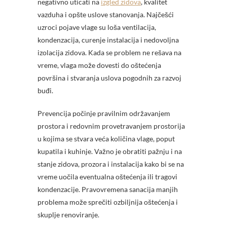
negativno uticati na
izgled zidova
, kvalitet
vazduha i opšte uslove stanovanja. Najčešći
uzroci pojave vlage su loša ventilacija,
kondenzacija, curenje instalacija i nedovoljna
izolacija zidova. Kada se problem ne rešava na
vreme, vlaga može dovesti do oštećenja
površina i stvaranja uslova pogodnih za razvoj
buđi.
Prevencija počinje pravilnim održavanjem
prostora i redovnim provetravanjem prostorija
u kojima se stvara veća količina vlage, poput
kupatila i kuhinje. Važno je obratiti pažnju i na
stanje zidova, prozora i instalacija kako bi se na
vreme uočila eventualna oštećenja ili tragovi
kondenzacije. Pravovremena sanacija manjih
problema može sprečiti ozbiljnija oštećenja i
skuplje renoviranje.