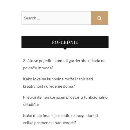
POSLEDNJE
Zašto se pojedini komadi garderobe nikada ne
povlače iz mode?
Kako lokalna kupovina može inspirisati
kreativnost i uređenje doma?
Pretvorite neiskorišćen prostor u funkcionalno
skladište
Kako male finansijske odluke mogu doneti
velike promene u budućnosti?