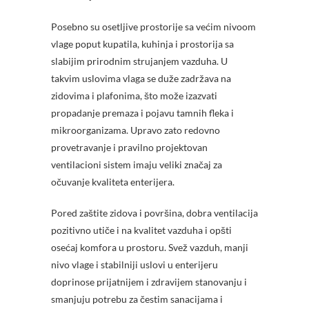
Posebno su osetljive prostorije sa većim nivoom
vlage poput kupatila, kuhinja i prostorija sa
slabijim prirodnim strujanjem vazduha. U
takvim uslovima vlaga se duže zadržava na
zidovima i plafonima, što može izazvati
propadanje premaza i pojavu tamnih fleka i
mikroorganizama. Upravo zato redovno
provetravanje i pravilno projektovan
ventilacioni sistem imaju veliki značaj za
očuvanje kvaliteta enterijera.
Pored zaštite zidova i površina, dobra ventilacija
pozitivno utiče i na kvalitet vazduha i opšti
osećaj komfora u prostoru. Svež vazduh, manji
nivo vlage i stabilniji uslovi u enterijeru
doprinose prijatnijem i zdravijem stanovanju i
smanjuju potrebu za čestim sanacijama i