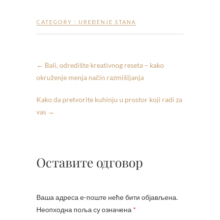
CATEGORY :
UREĐENJE STANA
←
Bali, odredište kreativnog reseta – kako
okruženje menja način razmišljanja
Kako da pretvorite kuhinju u prostor koji radi za
vas
→
Оставите одговор
Ваша адреса е-поште неће бити објављена.
Неопходна поља су означена
*