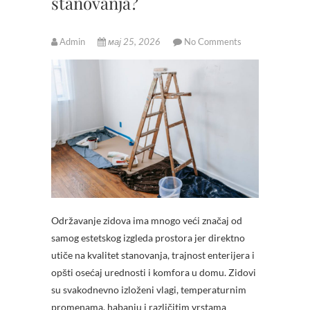
stanovanja?
Admin
мај 25, 2026
No Comments
Održavanje zidova ima mnogo veći značaj od
samog estetskog izgleda prostora jer direktno
utiče na kvalitet stanovanja, trajnost enterijera i
opšti osećaj urednosti i komfora u domu. Zidovi
su svakodnevno izloženi vlagi, temperaturnim
promenama, habanju i različitim vrstama