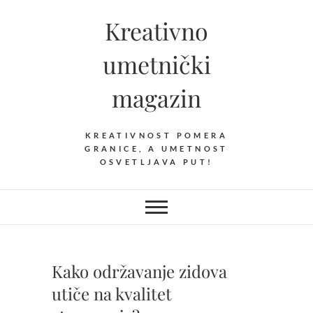
Skip
Kreativno
to
content
umetnički
magazin
KREATIVNOST POMERA
GRANICE, A UMETNOST
OSVETLJAVA PUT!
Kako održavanje zidova
utiče na kvalitet