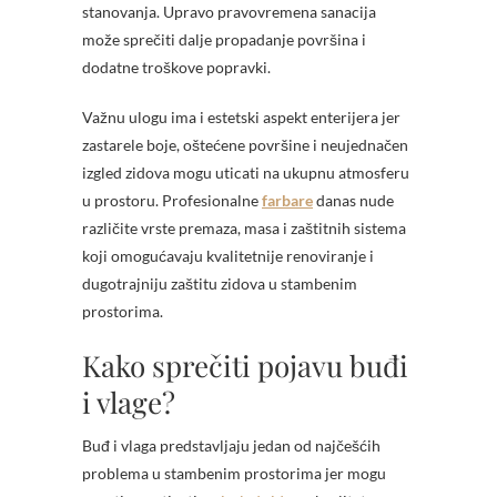
stanovanja. Upravo pravovremena sanacija
može sprečiti dalje propadanje površina i
dodatne troškove popravki.
Važnu ulogu ima i estetski aspekt enterijera jer
zastarele boje, oštećene površine i neujednačen
izgled zidova mogu uticati na ukupnu atmosferu
u prostoru. Profesionalne
farbare
danas nude
različite vrste premaza, masa i zaštitnih sistema
koji omogućavaju kvalitetnije renoviranje i
dugotrajniju zaštitu zidova u stambenim
prostorima.
Kako sprečiti pojavu buđi
i vlage?
Buđ i vlaga predstavljaju jedan od najčešćih
problema u stambenim prostorima jer mogu