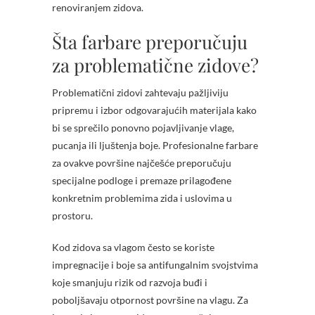
renoviranjem zidova.
Šta farbare preporučuju
za problematične zidove?
Problematični zidovi zahtevaju pažljiviju
pripremu i izbor odgovarajućih materijala kako
bi se sprečilo ponovno pojavljivanje vlage,
pucanja ili ljuštenja boje. Profesionalne farbare
za ovakve površine najčešće preporučuju
specijalne podloge i premaze prilagođene
konkretnim problemima zida i uslovima u
prostoru.
Kod zidova sa vlagom često se koriste
impregnacije i boje sa antifungalnim svojstvima
koje smanjuju rizik od razvoja buđi i
poboljšavaju otpornost površine na vlagu. Za