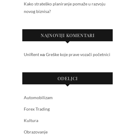
Kako strateško planiranje pomaže u razvoju
novog biznisa?
NAJNOVIJI KOMENTARI
UniRent
на
Greške koje prave vozači početnici
ODELJCI
Automobilizam
Forex Trading
Kultura
Obrazovanje