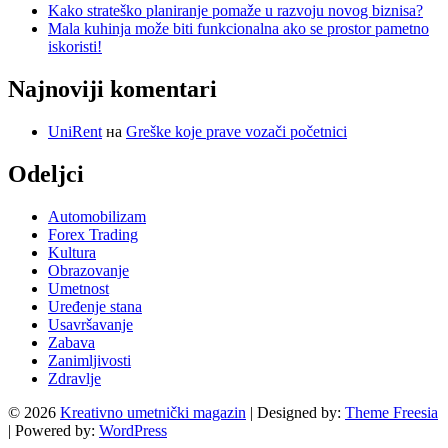
Kako strateško planiranje pomaže u razvoju novog biznisa?
Mala kuhinja može biti funkcionalna ako se prostor pametno
iskoristi!
Najnoviji komentari
UniRent
на
Greške koje prave vozači početnici
Odeljci
Automobilizam
Forex Trading
Kultura
Obrazovanje
Umetnost
Uređenje stana
Usavršavanje
Zabava
Zanimljivosti
Zdravlje
© 2026
Kreativno umetnički magazin
| Designed by:
Theme Freesia
| Powered by:
WordPress