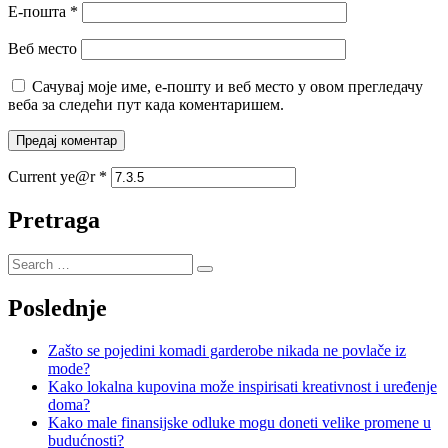
Е-пошта
*
Веб место
Сачувај моје име, е-пошту и веб место у овом прегледачу
веба за следећи пут када коментаришем.
Current ye@r
*
Pretraga
Poslednje
Zašto se pojedini komadi garderobe nikada ne povlače iz
mode?
Kako lokalna kupovina može inspirisati kreativnost i uređenje
doma?
Kako male finansijske odluke mogu doneti velike promene u
budućnosti?