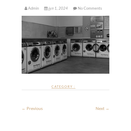
Admin
јул 1, 2024
No Comments
CATEGORY :
← Previous
Next →