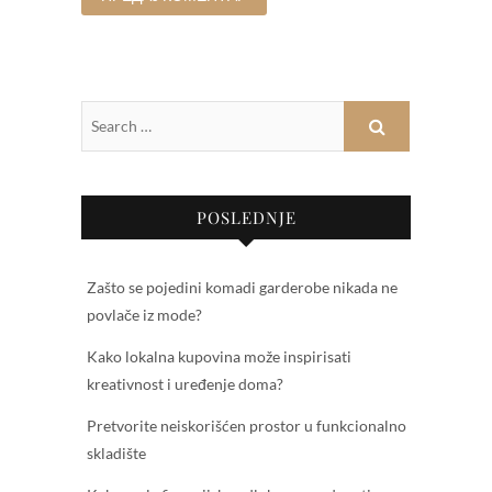
POSLEDNJE
Zašto se pojedini komadi garderobe nikada ne
povlače iz mode?
Kako lokalna kupovina može inspirisati
kreativnost i uređenje doma?
Pretvorite neiskorišćen prostor u funkcionalno
skladište