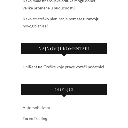
Kako male finansijske odluke mogu doneti
velike promene u budućnosti?
Kako strateško planiranje pomaže u razvoju
novog biznisa?
NAJNOVIJI KOMENTARI
UniRent
на
Greške koje prave vozači početnici
ODELJCI
Automobilizam
Forex Trading