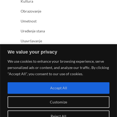
Kultura
Obrazovanje
Umetnost
Uređenje stana
Usavršavanje
Zabava
We value your privacy
Zanimljivosti
We use cookies to enhance your browsing experience, serve
personalized ads or content, and analyze our traffic. By clicking
Zdravlje
"Accept All", you consent to our use of cookies.
Accept All
Customize
© 2026
Kreativno umetnički magazin
| Designed by:
Reject All