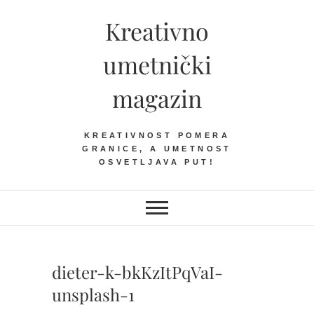
Skip
Kreativno
to
content
umetnički
magazin
KREATIVNOST POMERA
GRANICE, A UMETNOST
OSVETLJAVA PUT!
dieter-k-bkKzItPqVaI-
unsplash-1