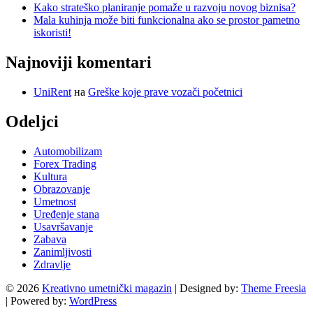
Kako strateško planiranje pomaže u razvoju novog biznisa?
Mala kuhinja može biti funkcionalna ako se prostor pametno
iskoristi!
Najnoviji komentari
UniRent
на
Greške koje prave vozači početnici
Odeljci
Automobilizam
Forex Trading
Kultura
Obrazovanje
Umetnost
Uređenje stana
Usavršavanje
Zabava
Zanimljivosti
Zdravlje
© 2026
Kreativno umetnički magazin
| Designed by:
Theme Freesia
| Powered by:
WordPress