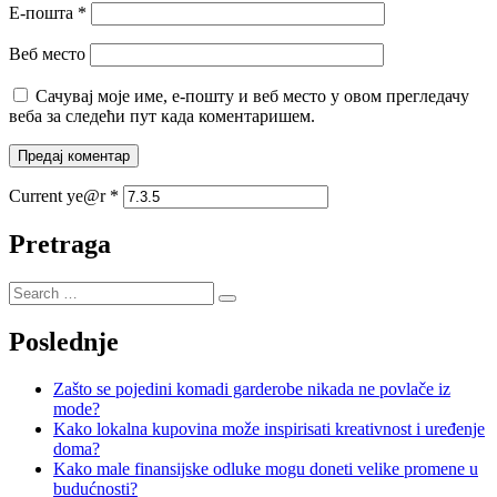
Е-пошта
*
Веб место
Сачувај моје име, е-пошту и веб место у овом прегледачу
веба за следећи пут када коментаришем.
Current ye@r
*
Pretraga
Poslednje
Zašto se pojedini komadi garderobe nikada ne povlače iz
mode?
Kako lokalna kupovina može inspirisati kreativnost i uređenje
doma?
Kako male finansijske odluke mogu doneti velike promene u
budućnosti?