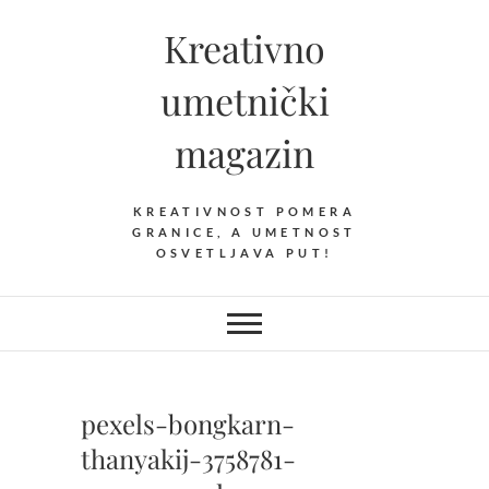
Skip
Kreativno
to
content
umetnički
magazin
KREATIVNOST POMERA
GRANICE, A UMETNOST
OSVETLJAVA PUT!
pexels-bongkarn-
thanyakij-3758781-