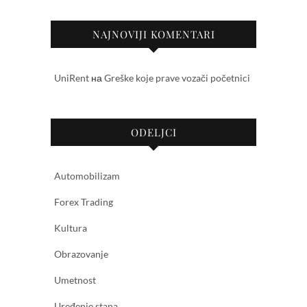
NAJNOVIJI KOMENTARI
UniRent
на
Greške koje prave vozači početnici
ODELJCI
Automobilizam
Forex Trading
Kultura
Obrazovanje
Umetnost
Uređenje stana