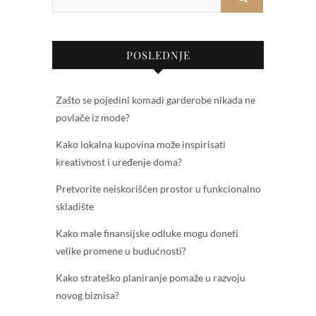
POSLEDNJE
Zašto se pojedini komadi garderobe nikada ne
povlače iz mode?
Kako lokalna kupovina može inspirisati
kreativnost i uređenje doma?
Pretvorite neiskorišćen prostor u funkcionalno
skladište
Kako male finansijske odluke mogu doneti
velike promene u budućnosti?
Kako strateško planiranje pomaže u razvoju
novog biznisa?