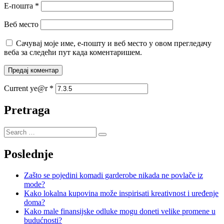
Е-пошта
*
Веб место
Сачувај моје име, е-пошту и веб место у овом прегледачу
веба за следећи пут када коментаришем.
Current ye@r
*
Pretraga
Poslednje
Zašto se pojedini komadi garderobe nikada ne povlače iz
mode?
Kako lokalna kupovina može inspirisati kreativnost i uređenje
doma?
Kako male finansijske odluke mogu doneti velike promene u
budućnosti?