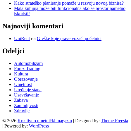
Kako strateško planiranje pomaže u razvoju novog biznisa?
Mala kuhinja može biti funkcionalna ako se prostor pametno
iskoristi!
Najnoviji komentari
UniRent
на
Greške koje prave vozači početnici
Odeljci
Automobilizam
Forex Trading
Kultura
Obrazovanje
Umetnost
Uređenje stana
Usavršavanje
Zabava
Zanimljivosti
Zdravlje
© 2026
Kreativno umetnički magazin
| Designed by:
Theme Freesia
| Powered by:
WordPress