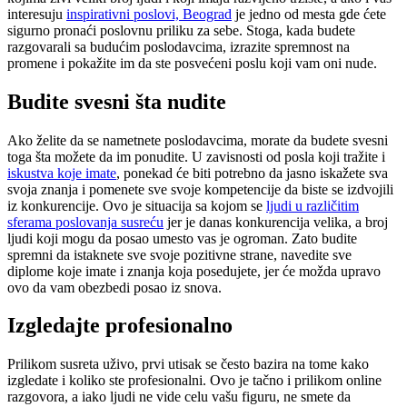
interesuju
inspirativni poslovi, Beograd
je jedno od mesta gde ćete
sigurno pronaći poslovnu priliku za sebe. Stoga, kada budete
razgovarali sa budućim poslodavcima, izrazite spremnost na
promene i pokažite im da ste posvećeni poslu koji vam oni nude.
Budite svesni šta nudite
Ako želite da se nametnete poslodavcima, morate da budete svesni
toga šta možete da im ponudite. U zavisnosti od posla koji tražite i
iskustva koje imate
, ponekad će biti potrebno da jasno iskažete sva
svoja znanja i pomenete sve svoje kompetencije da biste se izdvojili
iz konkurencije. Ovo je situacija sa kojom se
ljudi u različitim
sferama poslovanja susreću
jer je danas konkurencija velika, a broj
ljudi koji mogu da posao umesto vas je ogroman. Zato budite
spremni da istaknete sve svoje pozitivne strane, navedite sve
diplome koje imate i znanja koja posedujete, jer će možda upravo
ovo da vam obezbedi posao iz snova.
Izgledajte profesionalno
Prilikom susreta uživo, prvi utisak se često bazira na tome kako
izgledate i koliko ste profesionalni. Ovo je tačno i prilikom online
razgovora, a iako ljudi ne vide celu vašu figuru, ne smete da