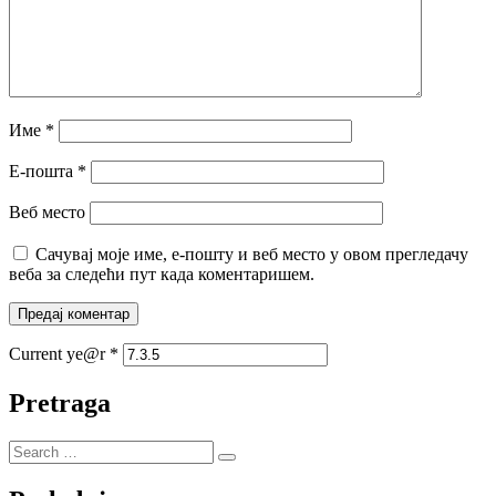
Име
*
Е-пошта
*
Веб место
Сачувај моје име, е-пошту и веб место у овом прегледачу
веба за следећи пут када коментаришем.
Current ye@r
*
Pretraga