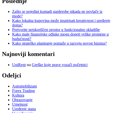
Poslednje
Zašto se pojedini komadi garderobe nikada ne povlače iz
mode?
Kako lokalna kupovina može inspirisati kreativnost i uređenje
doma?
Pretvorite neiskorišćen prostor u funkcionalno skladište
Kako male finansijske odluke mogu doneti velike promene u
budućnosti?
Kako strateško planiranje pomaže u razvoju novog biznisa?
Najnoviji komentari
UniRent
на
Greške koje prave vozači početnici
Odeljci
Automobilizam
Forex Trading
Kultura
Obrazovanje
Umetnost
Uređenje stana