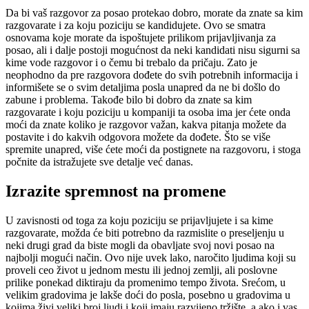
Da bi vaš razgovor za posao protekao dobro, morate da znate sa kim
razgovarate i za koju poziciju se kandidujete. Ovo se smatra
osnovama koje morate da ispoštujete prilikom prijavljivanja za
posao, ali i dalje postoji mogućnost da neki kandidati nisu sigurni sa
kime vode razgovor i o čemu bi trebalo da pričaju. Zato je
neophodno da pre razgovora dođete do svih potrebnih informacija i
informišete se o svim detaljima posla unapred da ne bi došlo do
zabune i problema. Takođe bilo bi dobro da znate sa kim
razgovarate i koju poziciju u kompaniji ta osoba ima jer ćete onda
moći da znate koliko je razgovor važan, kakva pitanja možete da
postavite i do kakvih odgovora možete da dođete. Što se više
spremite unapred, više ćete moći da postignete na razgovoru, i stoga
počnite da istražujete sve detalje već danas.
Izrazite spremnost na promene
U zavisnosti od toga za koju poziciju se prijavljujete i sa kime
razgovarate, možda će biti potrebno da razmislite o preseljenju u
neki drugi grad da biste mogli da obavljate svoj novi posao na
najbolji mogući način. Ovo nije uvek lako, naročito ljudima koji su
proveli ceo život u jednom mestu ili jednoj zemlji, ali poslovne
prilike ponekad diktiraju da promenimo tempo života. Srećom, u
velikim gradovima je lakše doći do posla, posebno u gradovima u
kojima živi veliki broj ljudi i koji imaju razvijeno tržište, a ako i vas