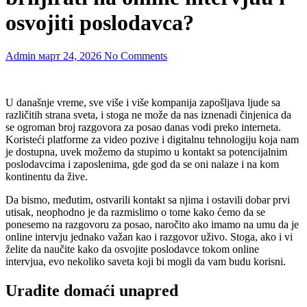
osvojiti poslodavca?
Admin
март 24, 2026
No Comments
U današnje vreme, sve više i više kompanija zapošljava ljude sa
različitih strana sveta, i stoga ne može da nas iznenadi činjenica da
se ogroman broj razgovora za posao danas vodi preko interneta.
Koristeći platforme za video pozive i digitalnu tehnologiju koja nam
je dostupna, uvek možemo da stupimo u kontakt sa potencijalnim
poslodavcima i zaposlenima, gde god da se oni nalaze i na kom
kontinentu da žive.
Da bismo, međutim, ostvarili kontakt sa njima i ostavili dobar prvi
utisak, neophodno je da razmislimo o tome kako ćemo da se
ponesemo na razgovoru za posao, naročito ako imamo na umu da je
online intervju jednako važan kao i razgovor uživo. Stoga, ako i vi
želite da naučite kako da osvojite poslodavce tokom online
intervjua, evo nekoliko saveta koji bi mogli da vam budu korisni.
Uradite domaći unapred