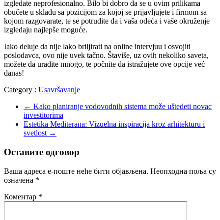
izgledate neprofesionalno. Bilo bi dobro da se u ovim prilikama
obučete u skladu sa pozicijom za kojoj se prijavljujete i firmom sa
kojom razgovarate, te se potrudite da i vaša odeća i vaše okruženje
izgledaju najlepše moguće.
Iako deluje da nije lako briljirati na online intervjuu i osvojiti
poslodavca, ovo nije uvek tačno. Štaviše, uz ovih nekoliko saveta,
možete da uradite mnogo, te počnite da istražujete ove opcije već
danas!
Category :
Usavršavanje
←
Kako planiranje vodovodnih sistema može uštedeti novac
investitorima
Estetika Mediterana: Vizuelna inspiracija kroz arhitekturu i
svetlost
→
Оставите одговор
Ваша адреса е-поште неће бити објављена.
Неопходна поља су
означена
*
Коментар
*