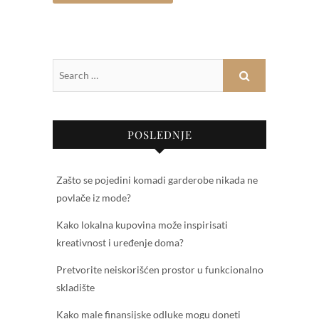
POSLEDNJE
Zašto se pojedini komadi garderobe nikada ne
povlače iz mode?
Kako lokalna kupovina može inspirisati
kreativnost i uređenje doma?
Pretvorite neiskorišćen prostor u funkcionalno
skladište
Kako male finansijske odluke mogu doneti