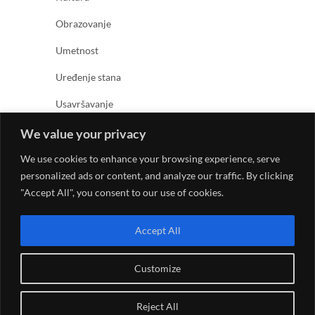
Obrazovanje
Umetnost
Uređenje stana
Usavršavanje
Zabava
We value your privacy
Zanimljivosti
We use cookies to enhance your browsing experience, serve
personalized ads or content, and analyze our traffic. By clicking
Zdravlje
"Accept All", you consent to our use of cookies.
Accept All
Customize
© 2026
Kreativno umetnički magazin
| Designed by:
Reject All