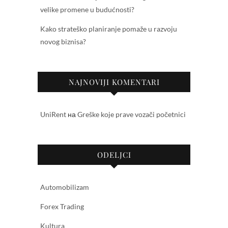
velike promene u budućnosti?
Kako strateško planiranje pomaže u razvoju
novog biznisa?
NAJNOVIJI KOMENTARI
UniRent
на
Greške koje prave vozači početnici
ODELJCI
Automobilizam
Forex Trading
Kultura