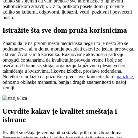
koliko su spremni da vam prenose sve informacije o njihovom
psihofizičkom zdravlju. Uz to, prilikom posete domu procenite
koliko su kulturni, odgovorni, ljubazni, vedri, pozitivni i posvećeni
poslu.
Istražite šta sve dom pruža korisnicima
Znamo da je na prvom mestu medicinska nega i to je nešto što se
podrzumeva, ali u domu moraju postojati uslovi za jedan, pre svega,
aktivan život samih korisnika. Raznovrsne aktivnosti i sadržaji
omogući će stanarima da kvalitetnije provedu vreme i bolje se
osećaju. U domu se, stoga, organizuju književne i plesne večeri,
takmičenja u kvizovima, likovne izložbe, proslave rođendana.
Neretko se odlazi i na pozorišne predstave, koncerte, kao i
na izlete
,
odnosno obilaske manastira, banja i drugih znamenitosti u našoj
zemlji.
Utvrdite kakav je kvalitet smeštaja i
ishrane
Kvalitet smeštaja je veoma bitna stavka prilikom izbora doma.