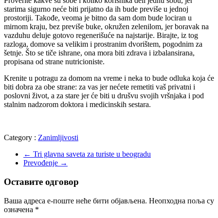
Proverite kakve su sobe i koliko korisnika deli jednu sobu, jer
starima sigurno neće biti prijatno da ih bude previše u jednoj
prostoriji. Takođe, veoma je bitno da sam dom bude lociran u
mirnom kraju, bez previše buke, okružen zelenilom, jer boravak na
vazduhu deluje gotovo regenerišuće na najstarije. Birajte, iz tog
razloga, domove sa velikim i prostranim dvorištem, pogodnim za
šetnje. Što se tiče ishrane, ona mora biti zdrava i izbalansirana,
propisana od strane nutricioniste.
Krenite u potragu za domom na vreme i neka to bude odluka koja će
biti dobra za obe strane: za vas jer nećete remetiti vaš privatni i
poslovni život, a za stare jer će biti u drušvu svojih vršnjaka i pod
stalnim nadzorom doktora i medicinskih sestara.
Category :
Zanimljivosti
←
Tri glavna saveta za turiste u beogradu
Prevođenje
→
Оставите одговор
Ваша адреса е-поште неће бити објављена.
Неопходна поља су
означена
*