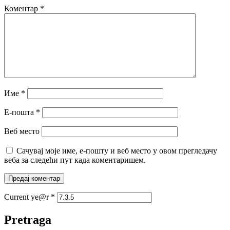
Коментар
*
Име
*
Е-пошта
*
Веб место
Сачувај моје име, е-пошту и веб место у овом прегледачу
веба за следећи пут када коментаришем.
Current ye@r
*
Pretraga