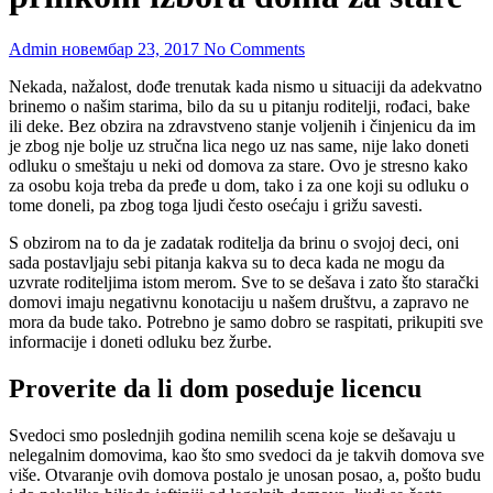
Admin
новембар 23, 2017
No Comments
Nekada, nažalost, dođe trenutak kada nismo u situaciji da adekvatno
brinemo o našim starima, bilo da su u pitanju roditelji, rođaci, bake
ili deke. Bez obzira na zdravstveno stanje voljenih i činjenicu da im
je zbog nje bolje uz stručna lica nego uz nas same, nije lako doneti
odluku o smeštaju u neki od domova za stare. Ovo je stresno kako
za osobu koja treba da pređe u dom, tako i za one koji su odluku o
tome doneli, pa zbog toga ljudi često osećaju i grižu savesti.
S obzirom na to da je zadatak roditelja da brinu o svojoj deci, oni
sada postavljaju sebi pitanja kakva su to deca kada ne mogu da
uzvrate roditeljima istom merom. Sve to se dešava i zato što starački
domovi imaju negativnu konotaciju u našem društvu, a zapravo ne
mora da bude tako. Potrebno je samo dobro se raspitati, prikupiti sve
informacije i doneti odluku bez žurbe.
Proverite da li dom poseduje licencu
Svedoci smo poslednjih godina nemilih scena koje se dešavaju u
nelegalnim domovima, kao što smo svedoci da je takvih domova sve
više. Otvaranje ovih domova postalo je unosan posao, a, pošto budu