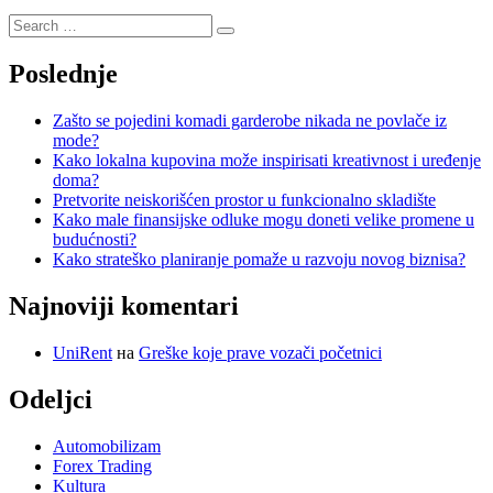
Poslednje
Zašto se pojedini komadi garderobe nikada ne povlače iz
mode?
Kako lokalna kupovina može inspirisati kreativnost i uređenje
doma?
Pretvorite neiskorišćen prostor u funkcionalno skladište
Kako male finansijske odluke mogu doneti velike promene u
budućnosti?
Kako strateško planiranje pomaže u razvoju novog biznisa?
Najnoviji komentari
UniRent
на
Greške koje prave vozači početnici
Odeljci
Automobilizam
Forex Trading
Kultura