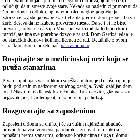
i do nekoliko hiljada jeftiniji od legalnih domova, ljudi se često
odlučuju da tu smeste svoje stare. Nekada su naslednici primorani da
što pre donesu odluku, uglavnom usled naglog pogoršanja
zdravstvenog stanja osobe koja treba da pređe u dom, pa se u brizi i
žurbi dešava da ne izaberu provereno mesto. Da se i vi ne biste
prevarili, proverite na sajtu Ministarstva za rad da li dom o kom
razmišljate ima sve potrebne dozvole za rad. Dom Gardoš jedan je
od staračkih domova koji ima licencu za rad. Detaljnije o ovom
staračkom domu možete naći
na ovom linku
.
Raspitajte se o medicinskoj nezi koja se
pruža stanarima
Prva i najbitnija stvar prilikom smeštaja u dom je da naši najmiliji
budu pod stalnim nadzorom stručnog osoblja. Svaki ozbiljan dom
ima i čitav tim medicinskih stručnjaka. Tu su doktor, glavna sestra,
negovateljice, fizioterapeut, a po potrebi i psiholog.
Razgovarajte sa zaposlenima
Zaposleni u domu su oni koji će sa vašim najdražim ubuduće
provoditi najviše vremena, pa morate steći uvid u to kako se
ponašaju prema stanarima, odnosno korisnicima usluga u domu i