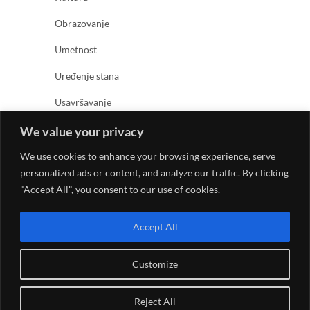
Obrazovanje
Umetnost
Uređenje stana
Usavršavanje
Zabava
We value your privacy
Zanimljivosti
We use cookies to enhance your browsing experience, serve
personalized ads or content, and analyze our traffic. By clicking
Zdravlje
"Accept All", you consent to our use of cookies.
Accept All
Customize
© 2026
Kreativno umetnički magazin
| Designed by:
Reject All