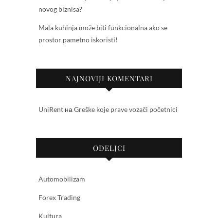
novog biznisa?
Mala kuhinja može biti funkcionalna ako se
prostor pametno iskoristi!
NAJNOVIJI KOMENTARI
UniRent
на
Greške koje prave vozači početnici
ODELJCI
Automobilizam
Forex Trading
Kultura