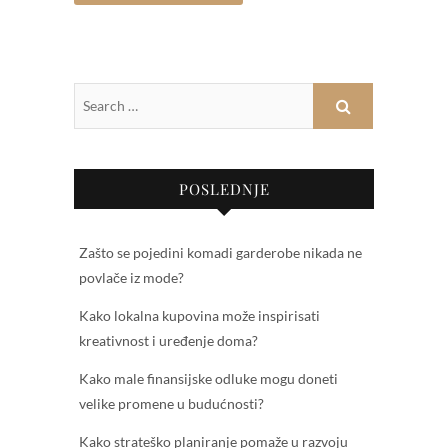
POSLEDNJE
Zašto se pojedini komadi garderobe nikada ne
povlače iz mode?
Kako lokalna kupovina može inspirisati
kreativnost i uređenje doma?
Kako male finansijske odluke mogu doneti
velike promene u budućnosti?
Kako strateško planiranje pomaže u razvoju