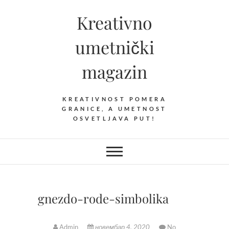
Skip
Kreativno
to
content
umetnički
magazin
KREATIVNOST POMERA
GRANICE, A UMETNOST
OSVETLJAVA PUT!
gnezdo-rode-simbolika
Admin
новембар 4, 2020
No