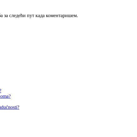
ба за следећи пут када коментаришем.
?
 doma?
udućnosti?