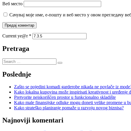
Веб место
Сачувај моје име, е-пошту и веб место у овом прегледачу ве
Current ye@r
*
Pretraga
Poslednje
Zašto se pojedini komadi garderobe nikada ne povlače iz mode
Kako lokalna kupovina može inspirisati kreativnost i uređenje
Pretvorite neiskorišćen prostor u funkcionalno skladište
Kako male finansijske odluke mogu doneti velike promene u b
Kako strateško planiranje pomaže u razvoju novog biznisa?
Najnoviji komentari