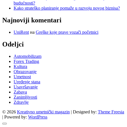
budućnosti?
Kako strateško planiranje pomaže u razvoju novog biznisa?
Najnoviji komentari
UniRent
на
Greške koje prave vozači početnici
Odeljci
Automobilizam
Forex Trading
Kultura
Obrazovanje
Umetnost
Uređenje stana
Usavršavanje
Zabava
Zanimljivosti
Zdravlje
© 2026
Kreativno umetnički magazin
| Designed by:
Theme Freesia
| Powered by:
WordPress