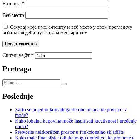
Е-пошта
*
Веб место
Сачувај моје име, е-пошту и веб место у овом прегледачу
веба за следећи пут када коментаришем.
Current ye@r
*
Pretraga
Poslednje
Zašto se pojedini komadi garderobe nikada ne povlače iz
mode?
Kako lokalna kupovina može inspirisati kreativnost i uređenje
doma?
Pretvorite neiskorišćen prostor u funkcionalno skladište
Kako male finansijske odluke mogu doneti velike promene u