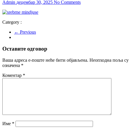
Admin
децембар 30, 2025
No Comments
Category :
← Previous
Оставите одговор
Ваша адреса е-поште неће бити објављена.
Неопходна поља су
означена
*
Коментар
*
Име
*