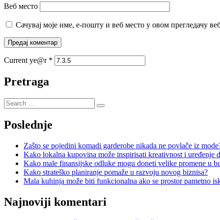
Веб место
Сачувај моје име, е-пошту и веб место у овом прегледачу ве
Current ye@r
*
Pretraga
Poslednje
Zašto se pojedini komadi garderobe nikada ne povlače iz mode
Kako lokalna kupovina može inspirisati kreativnost i uređenje
Kako male finansijske odluke mogu doneti velike promene u b
Kako strateško planiranje pomaže u razvoju novog biznisa?
Mala kuhinja može biti funkcionalna ako se prostor pametno isk
Najnoviji komentari