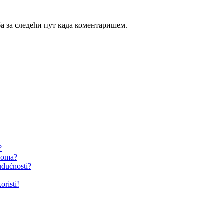
ба за следећи пут када коментаришем.
?
 doma?
udućnosti?
oristi!