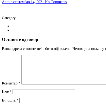
Admin
септембар 14, 2021
No Comments
Category :
Оставите одговор
Ваша адреса е-поште неће бити објављена.
Неопходна поља су 
Коментар
*
Име
*
Е-пошта
*