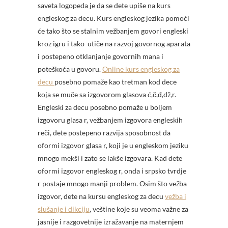
saveta logopeda je da se dete upiše na kurs
engleskog za decu. Kurs engleskog jezika pomoći
će tako što se stalnim vežbanjem govori engleski
kroz igru i tako
utiče na razvoj govornog aparata
i postepeno otklanjanje govornih mana i
poteškoća u govoru.
Online kurs engleskog za
decu
posebno pomaže kao tretman kod dece
koja se muče sa izgovorom glasova ć,č,đ,dž,r.
Engleski za decu posebno pomaže u boljem
izgovoru glasa r, vežbanjem izgovora engleskih
reči, dete postepeno razvija sposobnost da
oformi izgovor glasa r, koji je u engleskom jeziku
mnogo mekši i zato se lakše izgovara. Kad dete
oformi izgovor engleskog r, onda i srpsko tvrdje
r postaje mnogo manji problem. Osim što vežba
izgovor, dete na kursu engleskog za decu
vežba i
slušanje i dikciju
, veštine koje su veoma važne za
jasnije i razgovetnije izražavanje na maternjem