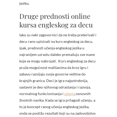
jeziku.
Druge prednosti online
kursa engleskog za decu
Iako su neki zagovornici da ne treba preterivati i
decu rano upisivati na kurs engleskog za decu,
ipak, prednosti učenja engleskog jezika u
najranijem uzrastu daleko premašuju sve mane
koje se mogu nabrojati.
Kurs engleskog za decu
pruža mogućnost mališanima da kroz igru i
zabavu razvijaju svoje govorne veštine do
krajnjih granica. Deci je igra najpotrebnija,
sastavni je deo njihovog odrastanja i razvoja,
normalnog funkcionisanja i
učenja
osnovnih
životnih navika. Kada se igra prilagodi učenju, a
to je koncept ranog učenja engleskog jezika,
onda se postižu rezultati koji su na zadovoljstvo