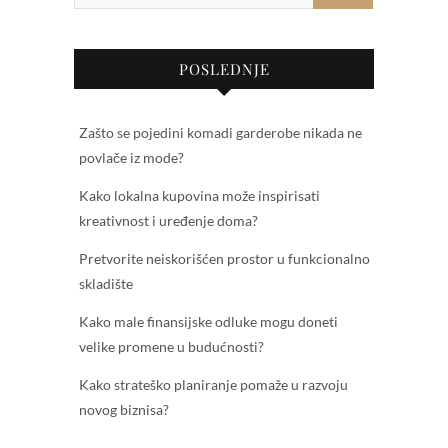
POSLEDNJE
Zašto se pojedini komadi garderobe nikada ne
povlače iz mode?
Kako lokalna kupovina može inspirisati
kreativnost i uređenje doma?
Pretvorite neiskorišćen prostor u funkcionalno
skladište
Kako male finansijske odluke mogu doneti
velike promene u budućnosti?
Kako strateško planiranje pomaže u razvoju
novog biznisa?