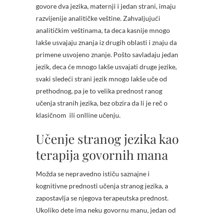
govore dva jezika, maternji i jedan strani, imaju
razvijenije analitičke veštine. Zahvaljujući
analitičkim veštinama, ta deca kasnije mnogo
lakše usvajaju znanja iz drugih oblasti i znaju da
primene usvojeno znanje. Pošto savladaju jedan
jezik, deca će mnogo lakše usvajati druge jezike,
svaki sledeći strani jezik mnogo lakše uče od
prethodnog, pa je to velika prednost ranog
učenja stranih jezika, bez obzira da li je reč o
klasičnom
ili onlline učenju.
Učenje stranog jezika kao
terapija govornih mana
Možda se nepravedno ističu saznajne i
kognitivne prednosti učenja stranog jezika, a
zapostavlja se njegova terapeutska prednost.
Ukoliko dete ima neku govornu manu, jedan od