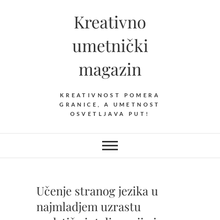
Skip
Kreativno
to
content
umetnički
magazin
KREATIVNOST POMERA
GRANICE, A UMETNOST
OSVETLJAVA PUT!
Učenje stranog jezika u
najmladjem uzrastu