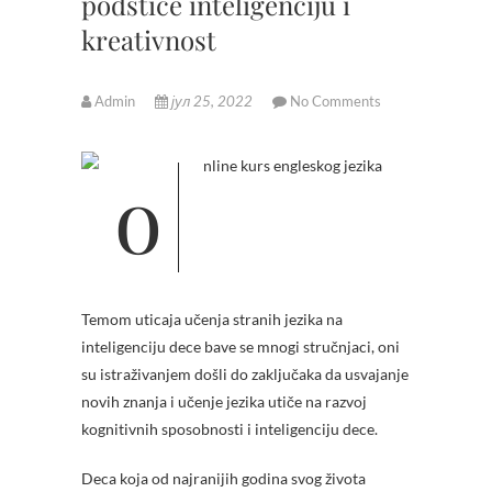
podstiče inteligenciju i
kreativnost
Admin
јул 25, 2022
No Comments
Temom uticaja učenja stranih jezika na
inteligenciju dece bave se mnogi stručnjaci, oni
su istraživanjem došli do zaključaka da usvajanje
novih znanja i učenje jezika utiče na razvoj
kognitivnih sposobnosti i inteligenciju dece.
Deca koja od najranijih godina svog života