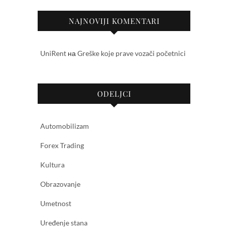
NAJNOVIJI KOMENTARI
UniRent
на
Greške koje prave vozači početnici
ODELJCI
Automobilizam
Forex Trading
Kultura
Obrazovanje
Umetnost
Uređenje stana