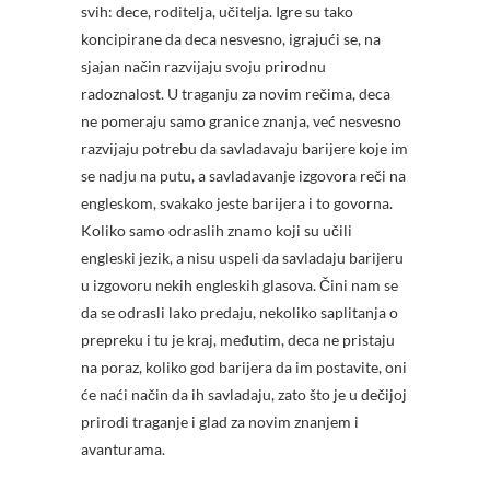
svih: dece, roditelja, učitelja. Igre su tako
koncipirane da deca nesvesno, igrajući se, na
sjajan način razvijaju svoju prirodnu
radoznalost. U traganju za novim rečima, deca
ne pomeraju samo granice znanja, već nesvesno
razvijaju potrebu da savladavaju barijere koje im
se nadju na putu, a savladavanje izgovora reči na
engleskom, svakako jeste barijera i to govorna.
Koliko samo odraslih znamo koji su učili
engleski jezik, a nisu uspeli da savladaju barijeru
u izgovoru nekih engleskih glasova. Čini nam se
da se odrasli lako predaju, nekoliko saplitanja o
prepreku i tu je kraj, međutim, deca ne pristaju
na poraz, koliko god barijera da im postavite, oni
će naći način da ih savladaju, zato što je u dečijoj
prirodi traganje i glad za novim znanjem i
avanturama.