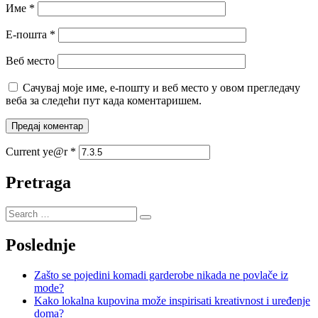
Име
*
Е-пошта
*
Веб место
Сачувај моје име, е-пошту и веб место у овом прегледачу
веба за следећи пут када коментаришем.
Current ye@r
*
Pretraga
Poslednje
Zašto se pojedini komadi garderobe nikada ne povlače iz
mode?
Kako lokalna kupovina može inspirisati kreativnost i uređenje
doma?