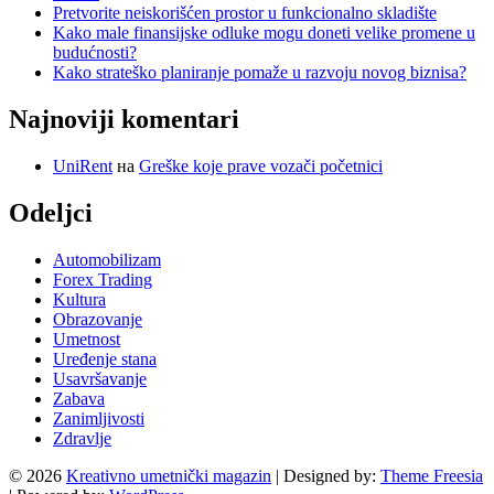
Pretvorite neiskorišćen prostor u funkcionalno skladište
Kako male finansijske odluke mogu doneti velike promene u
budućnosti?
Kako strateško planiranje pomaže u razvoju novog biznisa?
Najnoviji komentari
UniRent
на
Greške koje prave vozači početnici
Odeljci
Automobilizam
Forex Trading
Kultura
Obrazovanje
Umetnost
Uređenje stana
Usavršavanje
Zabava
Zanimljivosti
Zdravlje
© 2026
Kreativno umetnički magazin
| Designed by:
Theme Freesia