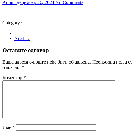
Admin
децембар 26, 2024
No Comments
Category :
Next →
Оставите одговор
Ваша адреса е-поште неће бити објављена.
Неопходна поља су
означена
*
Коментар
*
Име
*