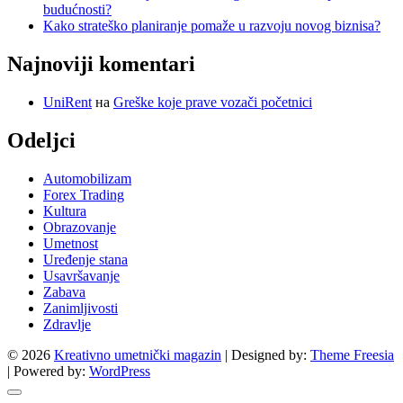
budućnosti?
Kako strateško planiranje pomaže u razvoju novog biznisa?
Najnoviji komentari
UniRent
на
Greške koje prave vozači početnici
Odeljci
Automobilizam
Forex Trading
Kultura
Obrazovanje
Umetnost
Uređenje stana
Usavršavanje
Zabava
Zanimljivosti
Zdravlje
© 2026
Kreativno umetnički magazin
| Designed by:
Theme Freesia
| Powered by:
WordPress