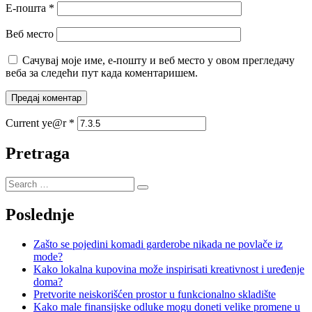
Е-пошта
*
Веб место
Сачувај моје име, е-пошту и веб место у овом прегледачу
веба за следећи пут када коментаришем.
Current ye@r
*
Pretraga
Poslednje
Zašto se pojedini komadi garderobe nikada ne povlače iz
mode?
Kako lokalna kupovina može inspirisati kreativnost i uređenje
doma?
Pretvorite neiskorišćen prostor u funkcionalno skladište
Kako male finansijske odluke mogu doneti velike promene u