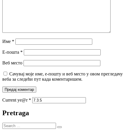
Име
*
Е-пошта
*
Веб место
Сачувај моје име, е-пошту и веб место у овом прегледачу
веба за следећи пут када коментаришем.
Current ye@r
*
Pretraga