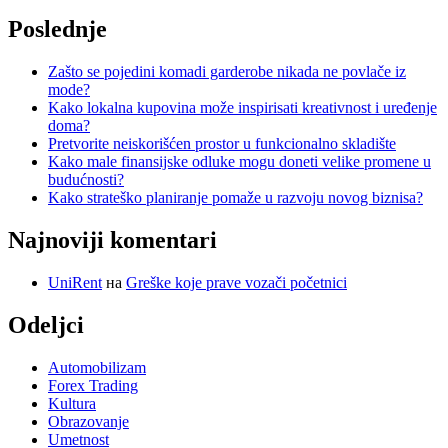
Poslednje
Zašto se pojedini komadi garderobe nikada ne povlače iz
mode?
Kako lokalna kupovina može inspirisati kreativnost i uređenje
doma?
Pretvorite neiskorišćen prostor u funkcionalno skladište
Kako male finansijske odluke mogu doneti velike promene u
budućnosti?
Kako strateško planiranje pomaže u razvoju novog biznisa?
Najnoviji komentari
UniRent
на
Greške koje prave vozači početnici
Odeljci
Automobilizam
Forex Trading
Kultura
Obrazovanje
Umetnost