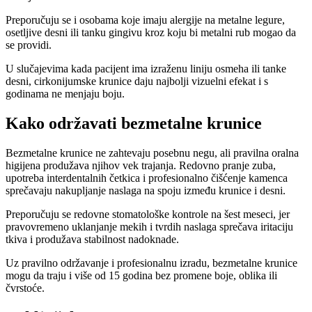
Preporučuju se i osobama koje imaju alergije na metalne legure,
osetljive desni ili tanku gingivu kroz koju bi metalni rub mogao da
se providi.
U slučajevima kada pacijent ima izraženu liniju osmeha ili tanke
desni, cirkonijumske krunice daju najbolji vizuelni efekat i s
godinama ne menjaju boju.
Kako održavati bezmetalne krunice
Bezmetalne krunice ne zahtevaju posebnu negu, ali pravilna oralna
higijena produžava njihov vek trajanja. Redovno pranje zuba,
upotreba interdentalnih četkica i profesionalno čišćenje kamenca
sprečavaju nakupljanje naslaga na spoju između krunice i desni.
Preporučuju se redovne stomatološke kontrole na šest meseci, jer
pravovremeno uklanjanje mekih i tvrdih naslaga sprečava iritaciju
tkiva i produžava stabilnost nadoknade.
Uz pravilno održavanje i profesionalnu izradu, bezmetalne krunice
mogu da traju i više od 15 godina bez promene boje, oblika ili
čvrstoće.