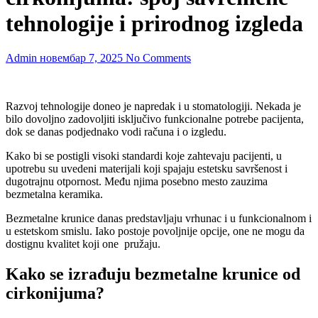
tehnologije i prirodnog izgleda
Admin
новембар 7, 2025
No Comments
Razvoj tehnologije doneo je napredak i u stomatologiji. Nekada je
bilo dovoljno zadovoljiti isključivo funkcionalne potrebe pacijenta,
dok se danas podjednako vodi računa i o izgledu.
Kako bi se postigli visoki standardi koje zahtevaju pacijenti, u
upotrebu su uvedeni materijali koji spajaju estetsku savršenost i
dugotrajnu otpornost. Među njima posebno mesto zauzima
bezmetalna keramika.
Bezmetalne krunice danas predstavljaju vrhunac i u funkcionalnom i
u estetskom smislu. Iako postoje povoljnije opcije, one ne mogu da
dostignu kvalitet koji one pružaju.
Kako se izrađuju bezmetalne krunice od
cirkonijuma?