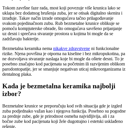
Tokom završne faze rada, most koji povezuje više krunica lako se
uklapa bez dodatnog brušenja zuba, jer se otisak digitalno skenira i
izrađuje. Takav način izrade omogućava tačno prilagođavanje
svakom pojedinačnom zubu. Rub bezmetalne krunice oblikuje se
pomoću kompjuterske obrade, što omogućava savršeno prijanjanje
uz desni i sprečava stvaranje prostora u kojima bi mogle da se
zadržavaju bakterije.
Bezmetalna keramika nema
nikakve zdravstvene
ni funkcionalne
rizike. Njena površina je otporna na kiseline i bez mikropukotina, pa
ne dozvoljava stvaranje naslaga koje bi mogle da oštete desni. To je
posebno značajno kod pacijenata sa početnim ili razvijenim oblikom
parodontopatije, jer se smanjuje negativan uticaj mikroorganizama iz
dentalnog plaka.
Kada je bezmetalna keramika najbolji
izbor?
Bezmetalne krunice se preporučuju kod svih situacija gde je izgled
zuba podjednako važan kao i njegova funkcija. Posebno su pogodne
za prednje zube, gde je prirodnost osmeha najvidljivija, ali i za
bočne zube kod pacijenata koji žele dugotrajno i estetski usklađeno
rešenje.