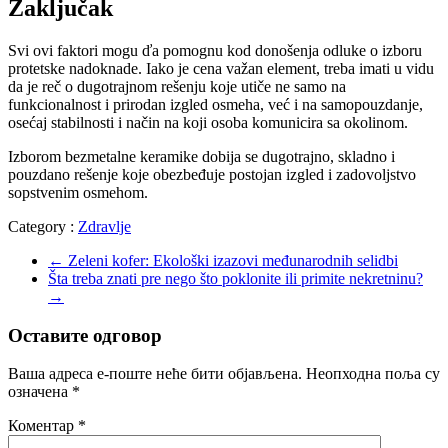
Zaključak
Svi ovi faktori mogu ďa pomognu kod donošenja odluke o izboru
protetske nadoknade. Iako je cena važan element, treba imati u vidu
da je reč o dugotrajnom rešenju koje utiče ne samo na
funkcionalnost i prirodan izgled osmeha, već i na samopouzdanje,
osećaj stabilnosti i način na koji osoba komunicira sa okolinom.
Izborom bezmetalne keramike dobija se dugotrajno, skladno i
pouzdano rešenje koje obezbeđuje postojan izgled i zadovoljstvo
sopstvenim osmehom.
Category :
Zdravlje
←
Zeleni kofer: Ekološki izazovi međunarodnih selidbi
Šta treba znati pre nego što poklonite ili primite nekretninu?
→
Оставите одговор
Ваша адреса е-поште неће бити објављена.
Неопходна поља су
означена
*
Коментар
*