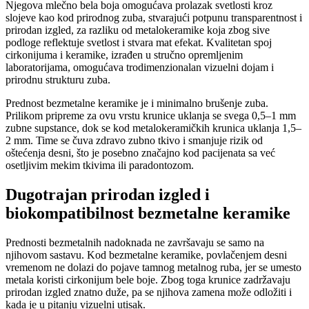
Njegova mlečno bela boja omogućava prolazak svetlosti kroz
slojeve kao kod prirodnog zuba, stvarajući potpunu transparentnost i
prirodan izgled, za razliku od metalokeramike koja zbog sive
podloge reflektuje svetlost i stvara mat efekat. Kvalitetan spoj
cirkonijuma i keramike, izrađen u stručno opremljenim
laboratorijama, omogućava trodimenzionalan vizuelni dojam i
prirodnu strukturu zuba.
Prednost bezmetalne keramike je i minimalno brušenje zuba.
Prilikom pripreme za ovu vrstu krunice uklanja se svega 0,5–1 mm
zubne supstance, dok se kod metalokeramičkih krunica uklanja 1,5–
2 mm. Time se čuva zdravo zubno tkivo i smanjuje rizik od
oštećenja desni, što je posebno značajno kod pacijenata sa već
osetljivim mekim tkivima ili paradontozom.
Dugotrajan prirodan izgled i
biokompatibilnost bezmetalne keramike
Prednosti bezmetalnih nadoknada ne završavaju se samo na
njihovom sastavu. Kod bezmetalne keramike, povlačenjem desni
vremenom ne dolazi do pojave tamnog metalnog ruba, jer se umesto
metala koristi cirkonijum bele boje. Zbog toga krunice zadržavaju
prirodan izgled znatno duže, pa se njihova zamena može odložiti i
kada je u pitanju vizuelni utisak.