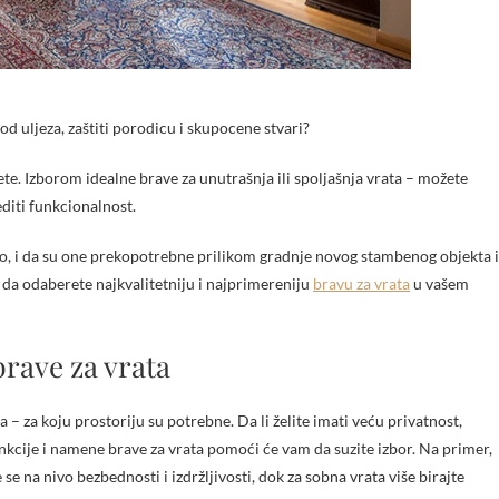
od uljeza, zaštiti porodicu i skupocene stvari?
te. Izborom idealne brave za unutrašnja ili spoljašnja vrata – možete
bediti funkcionalnost.
o, i da su one prekopotrebne prilikom gradnje novog stambenog objekta i
 da odaberete najkvalitetniju i najprimereniju
bravu za vrata
u vašem
brave za vrata
 – za koju prostoriju su potrebne. Da li želite imati veću privatnost,
unkcije i namene brave za vrata pomoći će vam da suzite izbor. Na primer,
 se na nivo bezbednosti i izdržljivosti, dok za sobna vrata više birajte