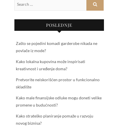
POSLEDNJE
Zašto se pojedini komadi garderobe nikada ne
povlače iz mode?
Kako lokalna kupovina može inspirisati
kreativnost i uređenje doma?
Pretvorite neiskorišćen prostor u funkcionalno
skladište
Kako male finansijske odluke mogu doneti velike
promene u budućnosti?
Kako strateško planiranje pomaže u razvoju
novog biznisa?