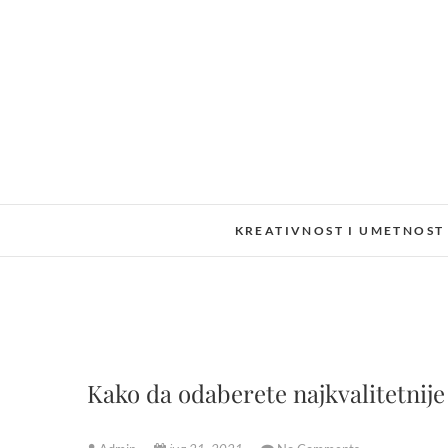
Skip
to
content
KREATIVNOST I UMETNOST
Kako da odaberete najkvalitetnije