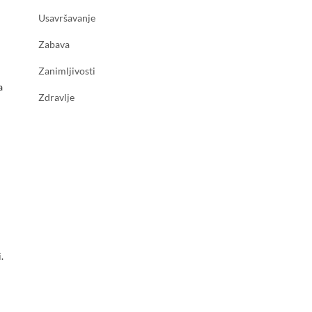
Usavršavanje
Zabava
Zanimljivosti
a
Zdravlje
.