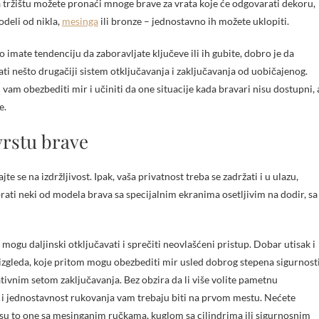
a tržištu možete pronaći mnoge brave za vrata koje će odgovarati dekoru,
odeli od nikla,
mesinga
ili bronze – jednostavno ih možete uklopiti.
o imate tendenciju da zaboravljate ključeve ili ih gubite, dobro je da
ti nešto drugačiji sistem otključavanja i zaključavanja od uobičajenog.
 obezbediti mir i učiniti da one situacije kada bravari nisu dostupni, 
e.
 vrstu brave
e se na izdržljivost. Ipak, vaša privatnost treba se zadržati i u ulazu,
rati neki od modela brava sa specijalnim ekranima osetljivim na dodir, sa
mogu daljinski otključavati i sprečiti neovlašćeni pristup. Dobar utisak i
g izgleda, koje pritom mogu obezbediti mir usled dobrog stepena sigurnosti
tivnim setom zaključavanja. Bez obzira da li više volite pametnu
ave i jednostavnost rukovanja vam trebaju biti na prvom mestu. Nećete
da su to one sa mesinganim ručkama, kuglom sa cilindrima ili sigurnosnim