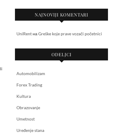
NAJNOVIJI KOMENTARI
UniRent
на
Greške koje prave vozači početnici
ODELJCI
li
Automobilizam
Forex Trading
Kultura
Obrazovanje
Umetnost
Uređenje stana