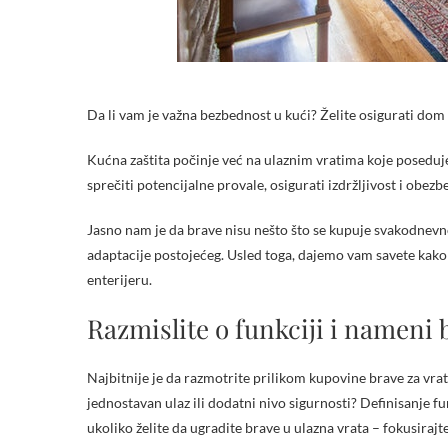
Da li vam je važna bezbednost u kući? Želite osigurati dom 
Kućna zaštita počinje već na ulaznim vratima koje poseduje
sprečiti potencijalne provale, osigurati izdržljivost i obez
Jasno nam je da brave nisu nešto što se kupuje svakodnevn
adaptacije postojećeg. Usled toga, dajemo vam savete kako
enterijeru.
Razmislite o funkciji i nameni 
Najbitnije je da razmotrite prilikom kupovine brave za vrata
jednostavan ulaz ili dodatni nivo sigurnosti? Definisanje f
ukoliko želite da ugradite brave u ulazna vrata – fokusirajte