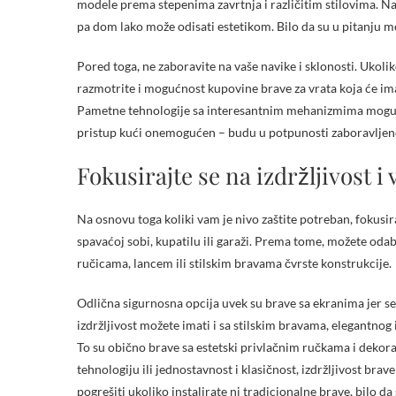
modele prema stepenima zavrtnja i različitim stilovima. N
pa dom lako može odisati estetikom. Bilo da su u pitanju m
Pored toga, ne zaboravite na vaše navike i sklonosti. Ukolik
razmotrite i mogućnost kupovine brave za vrata koja će ima
Pametne tehnologije sa interesantnim mehanizmima mogu vam
pristup kući onemogućen – budu u potpunosti zaboravljen
Fokusirajte se na izdržljivost i
Na osnovu toga koliki vam je nivo zaštite potreban, fokusirajt
spavaćoj sobi, kupatilu ili garaži. Prema tome, možete odab
ručicama, lancem ili stilskim bravama čvrste konstrukcije.
Odlična sigurnosna opcija uvek su brave sa ekranima jer se 
izdržljivost možete imati i sa stilskim bravama, elegantno
To su obično brave sa estetski privlačnim ručkama i dekora
tehnologiju ili jednostavnost i klasičnost, izdržljivost br
pogrešiti ukoliko instalirate ni tradicionalne brave, bilo 