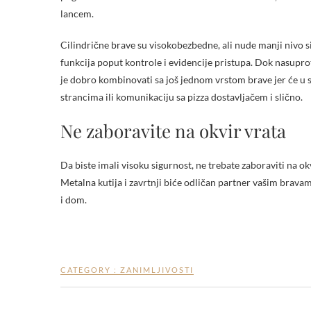
lancem.
Cilindrične brave su visokobezbedne, ali nude manji nivo 
funkcija poput kontrole i evidencije pristupa. Dok nasupro
je dobro kombinovati sa još jednom vrstom brave jer će u 
strancima ili komunikaciju sa pizza dostavljačem i slično.
Ne zaboravite na okvir vrata
Da biste imali visoku sigurnost, ne trebate zaboraviti na ok
Metalna kutija i zavrtnji biće odličan partner vašim bravama
i dom.
CATEGORY :
ZANIMLJIVOSTI