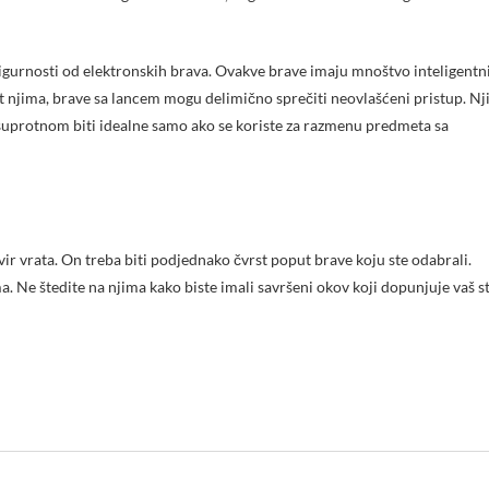
sigurnosti od elektronskih brava. Ovakve brave imaju mnoštvo inteligentn
t njima, brave sa lancem mogu delimično sprečiti neovlašćeni pristup. Nj
suprotnom biti idealne samo ako se koriste za razmenu predmeta sa
vir vrata. On treba biti podjednako čvrst poput brave koju ste odabrali.
. Ne štedite na njima kako biste imali savršeni okov koji dopunjuje vaš st