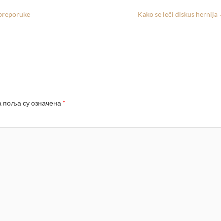
i preporuke
Kako se leči diskus hernija
 поља су означена
*