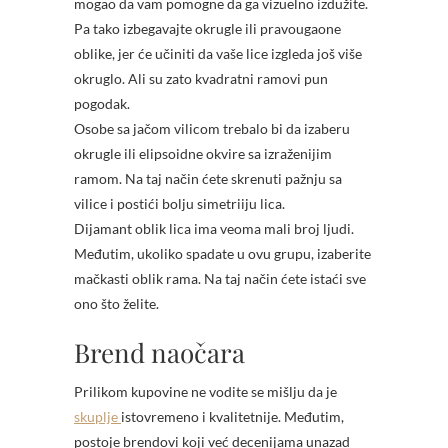
mogao da vam pomogne da ga vizuelno izdužite.
Pa tako izbegavajte okrugle ili pravougaone
oblike, jer će učiniti da vaše lice izgleda još više
okruglo. Ali su zato kvadratni ramovi pun
pogodak.
Osobe sa jačom vilicom trebalo bi da izaberu
okrugle ili elipsoidne okvire sa izraženijim
ramom. Na taj način ćete skrenuti pažnju sa
vilice i postići bolju simetriiju lica.
Dijamant oblik lica ima veoma mali broj ljudi.
Međutim, ukoliko spadate u ovu grupu, izaberite
mačkasti oblik rama. Na taj način ćete istaći sve
ono što želite.
Brend naočara
Prilikom kupovine ne vodite se mišlju da je
skuplje
istovremeno i kvalitetnije. Međutim,
postoje brendovi koji već decenijama unazad