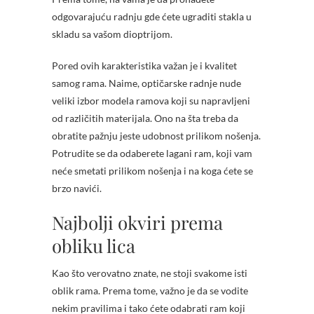
odgovarajuću radnju gde ćete ugraditi stakla u
skladu sa vašom dioptrijom.
Pored ovih karakteristika važan je i kvalitet
samog rama. Naime, optičarske radnje nude
veliki izbor modela ramova koji su napravljeni
od različitih materijala. Ono na šta treba da
obratite pažnju jeste udobnost prilikom nošenja.
Potrudite se da odaberete lagani ram, koji vam
neće smetati prilikom nošenja i na koga ćete se
brzo navići.
Najbolji okviri prema
obliku lica
Kao što verovatno znate, ne stoji svakome isti
oblik rama. Prema tome, važno je da se vodite
nekim pravilima i tako ćete odabrati ram koji