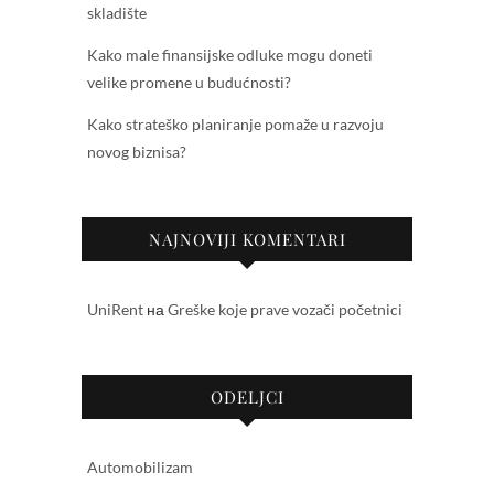
skladište
Kako male finansijske odluke mogu doneti
velike promene u budućnosti?
Kako strateško planiranje pomaže u razvoju
novog biznisa?
NAJNOVIJI KOMENTARI
UniRent
на
Greške koje prave vozači početnici
ODELJCI
Automobilizam