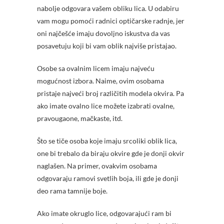
nabolje odgovara vašem obliku lica. U odabiru
vam mogu pomoći radnici optičarske radnje, jer
oni najčešće imaju dovoljno iskustva da vas
posavetuju koji bi vam oblik najviše pristajao.
Osobe sa ovalnim licem imaju najveću
mogućnost izbora. Naime, ovim osobama
pristaje najveći broj različitih modela okvira. Pa
ako imate ovalno lice možete izabrati ovalne,
pravougaone, mačkaste, itd.
Što se tiče osoba koje imaju srcoliki oblik lica,
one bi trebalo da biraju okvire gde je donji okvir
naglašen. Na primer, ovakvim osobama
odgovaraju ramovi svetlih boja, ili gde je donji
deo rama tamnije boje.
Ako imate okruglo lice, odgovarajući ram bi