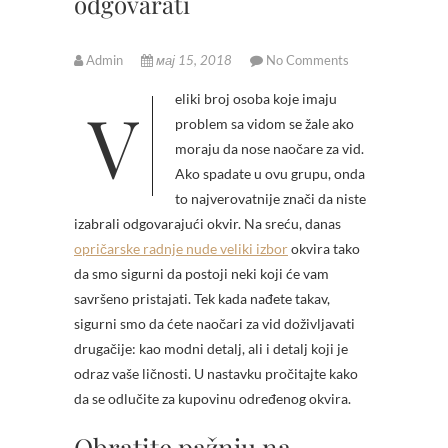
odgovarati
Admin
мај 15, 2018
No Comments
Veliki broj osoba koje imaju
problem sa vidom se žale ako
moraju da nose naočare za vid.
Ako spadate u ovu grupu, onda
to najverovatnije znači da niste
izabrali odgovarajući okvir.
Na sreću, danas
opričarske radnje nude veliki izbor
okvira tako
da smo sigurni da postoji neki koji će vam
savršeno pristajati. Tek kada nađete takav,
sigurni smo da ćete naočari za vid doživljavati
drugačije: kao modni detalj, ali i detalj koji je
odraz vaše ličnosti. U nastavku pročitajte kako
da se odlučite za kupovinu određenog okvira.
Obratite pažnju na