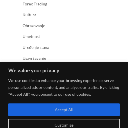
Forex Trading
Kultura
Obrazovanje
Umetnost
Uređenje stana
Usavršavanje
Zabava
We value your privacy
Zanimljivosti
We use cookies to enhance your browsing experience, serve
personalized ads or content, and analyze our traffic. By clicking
Zdravlje
"Accept All", you consent to our use of cookies.
Accept All
Customize