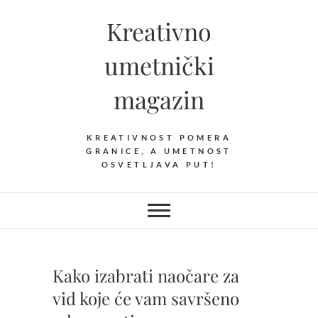
Skip
Kreativno
to
content
umetnički
magazin
KREATIVNOST POMERA
GRANICE, A UMETNOST
OSVETLJAVA PUT!
Kako izabrati naočare za
vid koje će vam savršeno