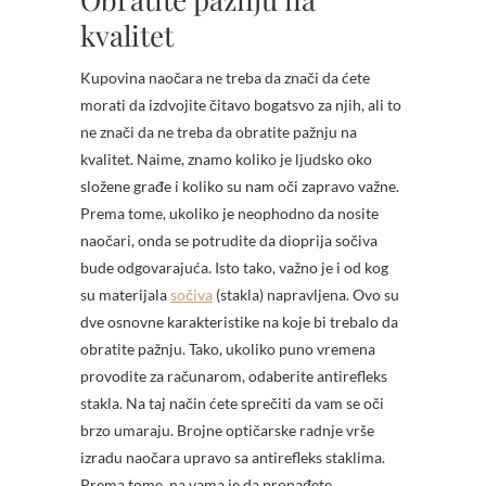
kvalitet
Kupovina naočara ne treba da znači da ćete
morati da izdvojite čitavo bogatsvo za njih, ali to
ne znači da ne treba da obratite pažnju na
kvalitet. Naime, znamo koliko je ljudsko oko
složene građe i koliko su nam oči zapravo važne.
Prema tome, ukoliko je neophodno da nosite
naočari, onda se potrudite da dioprija sočiva
bude odgovarajuća. Isto tako, važno je i od kog
su materijala
sočiva
(stakla) napravljena. Ovo su
dve osnovne karakteristike na koje bi trebalo da
obratite pažnju. Tako, ukoliko puno vremena
provodite za računarom, odaberite antirefleks
stakla. Na taj način ćete sprečiti da vam se oči
brzo umaraju. Brojne optičarske radnje vrše
izradu naočara upravo sa antirefleks staklima.
Prema tome, na vama je da pronađete