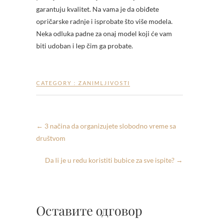
garantuju kvalitet. Na vama je da obiđete
opričarske radnje i isprobate što više modela.
Neka odluka padne za onaj model koji će vam
biti udoban i lep čim ga probate.
CATEGORY :
ZANIMLJIVOSTI
←
3 načina da organizujete slobodno vreme sa
društvom
Da li je u redu koristiti bubice za sve ispite?
→
Оставите одговор