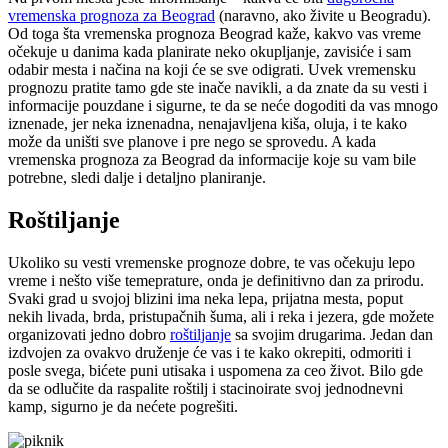
vremenska prognoza za Beograd
(naravno, ako živite u Beogradu).
Od toga šta vremenska prognoza Beograd kaže, kakvo vas vreme
očekuje u danima kada planirate neko okupljanje, zavisiće i sam
odabir mesta i načina na koji će se sve odigrati. Uvek vremensku
prognozu pratite tamo gde ste inače navikli, a da znate da su vesti i
informacije pouzdane i sigurne, te da se neće dogoditi da vas mnogo
iznenade, jer neka iznenadna, nenajavljena kiša, oluja, i te kako
može da uništi sve planove i pre nego se sprovedu. A kada
vremenska prognoza za Beograd da informacije koje su vam bile
potrebne, sledi dalje i detaljno planiranje.
Roštiljanje
Ukoliko su vesti vremenske prognoze dobre, te vas očekuju lepo
vreme i nešto više temeprature, onda je definitivno dan za prirodu.
Svaki grad u svojoj blizini ima neka lepa, prijatna mesta, poput
nekih livada, brda, pristupačnih šuma, ali i reka i jezera, gde možete
organizovati jedno dobro
roštiljanje
sa svojim drugarima. Jedan dan
izdvojen za ovakvo druženje će vas i te kako okrepiti, odmoriti i
posle svega, bićete puni utisaka i uspomena za ceo život. Bilo gde
da se odlučite da raspalite roštilj i stacinoirate svoj jednodnevni
kamp, sigurno je da nećete pogrešiti.