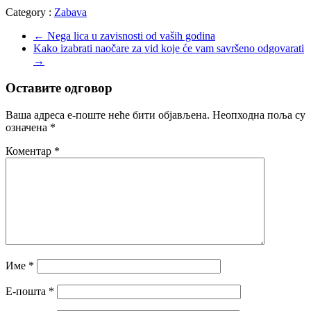
Category :
Zabava
←
Nega lica u zavisnosti od vaših godina
Kako izabrati naočare za vid koje će vam savršeno odgovarati
→
Оставите одговор
Ваша адреса е-поште неће бити објављена.
Неопходна поља су
означена
*
Коментар
*
Име
*
Е-пошта
*