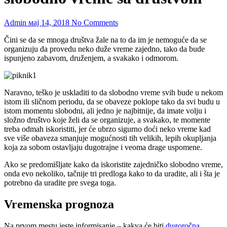
Admin
мај 14, 2018
No Comments
Čini se da se mnoga društva žale na to da im je nemoguće da se
organizuju da provedu neko duže vreme zajedno, tako da bude
ispunjeno zabavom, druženjem, a svakako i odmorom.
Naravno, teško je uskladiti to da slobodno vreme svih bude u nekom
istom ili sličnom periodu, da se obaveze poklope tako da svi budu u
istom momentu slobodni, ali jedno je najbitnije, da imate volju i
složno društvo koje želi da se organizuje, a svakako, te momente
treba odmah iskoristiti, jer će ubrzo sigurno doći neko vreme kad
sve više obaveza smanjuje mogućnosti tih velikih, lepih okupljanja
koja za sobom ostavljaju dugotrajne i veoma drage uspomene.
Ako se predomišljate kako da iskoristite zajedničko slobodno vreme,
onda evo nekoliko, tačnije tri predloga kako to da uradite, ali i šta je
potrebno da uradite pre svega toga.
Vremenska prognoza
Na prvom mestu jeste informisanje – kakva će biti
dugoročna