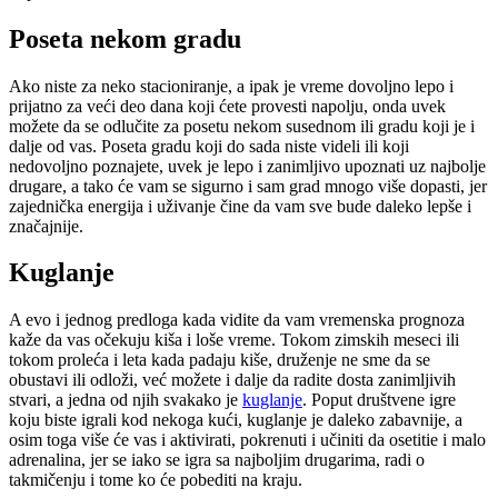
Poseta nekom gradu
Ako niste za neko stacioniranje, a ipak je vreme dovoljno lepo i
prijatno za veći deo dana koji ćete provesti napolju, onda uvek
možete da se odlučite za posetu nekom susednom ili gradu koji je i
dalje od vas. Poseta gradu koji do sada niste videli ili koji
nedovoljno poznajete, uvek je lepo i zanimljivo upoznati uz najbolje
drugare, a tako će vam se sigurno i sam grad mnogo više dopasti, jer
zajednička energija i uživanje čine da vam sve bude daleko lepše i
značajnije.
Kuglanje
A evo i jednog predloga kada vidite da vam vremenska prognoza
kaže da vas očekuju kiša i loše vreme. Tokom zimskih meseci ili
tokom proleća i leta kada padaju kiše, druženje ne sme da se
obustavi ili odloži, već možete i dalje da radite dosta zanimljivih
stvari, a jedna od njih svakako je
kuglanje
. Poput društvene igre
koju biste igrali kod nekoga kući, kuglanje je daleko zabavnije, a
osim toga više će vas i aktivirati, pokrenuti i učiniti da osetitie i malo
adrenalina, jer se iako se igra sa najboljim drugarima, radi o
takmičenju i tome ko će pobediti na kraju.