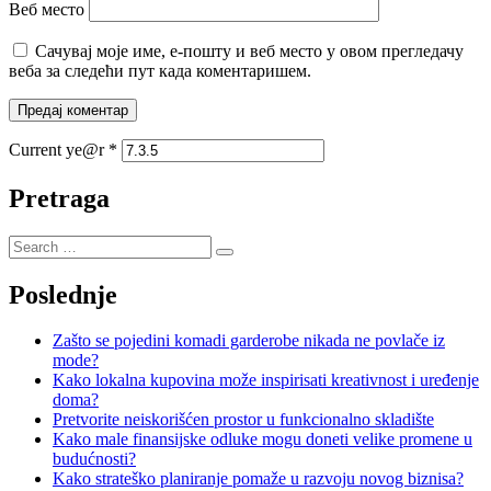
Веб место
Сачувај моје име, е-пошту и веб место у овом прегледачу
веба за следећи пут када коментаришем.
Current ye@r
*
Pretraga
Poslednje
Zašto se pojedini komadi garderobe nikada ne povlače iz
mode?
Kako lokalna kupovina može inspirisati kreativnost i uređenje
doma?
Pretvorite neiskorišćen prostor u funkcionalno skladište
Kako male finansijske odluke mogu doneti velike promene u
budućnosti?
Kako strateško planiranje pomaže u razvoju novog biznisa?