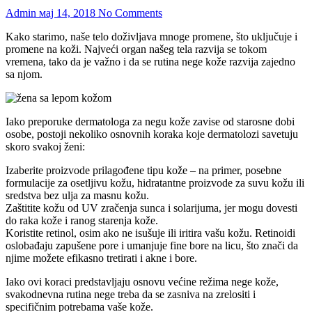
Admin
мај 14, 2018
No Comments
Kako starimo, naše telo doživljava mnoge promene, što uključuje i
promene na koži. Najveći organ našeg tela razvija se tokom
vremena, tako da je važno i da se rutina nege kože razvija zajedno
sa njom.
Iako preporuke dermatologa za negu kože zavise od starosne dobi
osobe, postoji nekoliko osnovnih koraka koje dermatolozi savetuju
skoro svakoj ženi:
Izaberite proizvode prilagođene tipu kože – na primer, posebne
formulacije za osetljivu kožu, hidratantne proizvode za suvu kožu ili
sredstva bez ulja za masnu kožu.
Zaštitite kožu od UV zračenja sunca i solarijuma, jer mogu dovesti
do raka kože i ranog starenja kože.
Koristite retinol, osim ako ne isušuje ili iritira vašu kožu. Retinoidi
oslobađaju zapušene pore i umanjuje fine bore na licu, što znači da
njime možete efikasno tretirati i akne i bore.
Iako ovi koraci predstavljaju osnovu većine režima nege kože,
svakodnevna rutina nege treba da se zasniva na zrelositi i
specifičnim potrebama vaše kože.