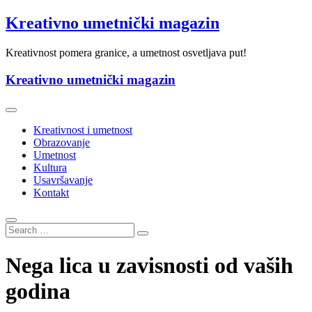
Skip
Kreativno umetnički magazin
to
content
Kreativnost pomera granice, a umetnost osvetljava put!
Kreativno umetnički magazin
Kreativnost i umetnost
Obrazovanje
Umetnost
Kultura
Usavršavanje
Kontakt
Nega lica u zavisnosti od vaših
godina