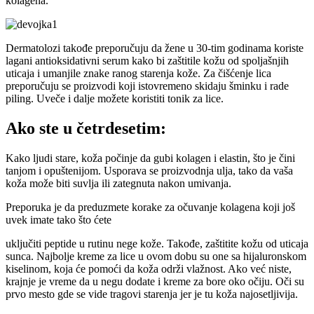
kolagena.
Dermatolozi takođe preporučuju da žene u 30-tim godinama koriste
lagani antioksidativni serum kako bi zaštitile kožu od spoljašnjih
uticaja i umanjile znake ranog starenja kože. Za čišćenje lica
preporučuju se proizvodi koji istovremeno skidaju šminku i rade
piling. Uveče i dalje možete koristiti tonik za lice.
Ako ste u četrdesetim:
Kako ljudi stare, koža počinje da gubi kolagen i elastin, što je čini
tanjom i opuštenijom. Usporava se proizvodnja ulja, tako da vaša
koža može biti suvlja ili zategnuta nakon umivanja.
Preporuka je da preduzmete korake za očuvanje kolagena koji još
uvek imate tako što ćete
uključiti peptide u rutinu nege kože. Takođe, zaštitite kožu od uticaja
sunca. Najbolje kreme za lice u ovom dobu su one sa hijaluronskom
kiselinom, koja će pomoći da koža održi vlažnost. Ako već niste,
krajnje je vreme da u negu dodate i kreme za bore oko očiju. Oči su
prvo mesto gde se vide tragovi starenja jer je tu koža najosetljivija.