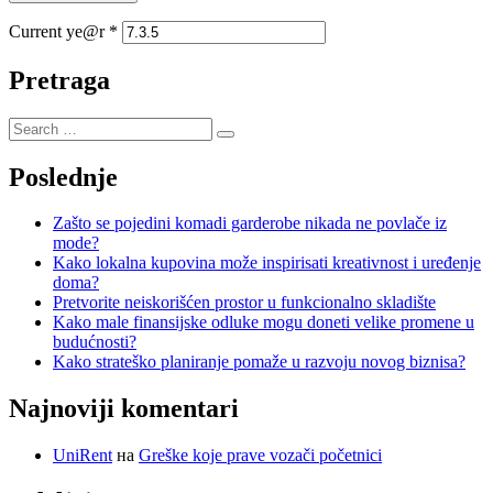
Current ye@r
*
Pretraga
Poslednje
Zašto se pojedini komadi garderobe nikada ne povlače iz
mode?
Kako lokalna kupovina može inspirisati kreativnost i uređenje
doma?
Pretvorite neiskorišćen prostor u funkcionalno skladište
Kako male finansijske odluke mogu doneti velike promene u
budućnosti?
Kako strateško planiranje pomaže u razvoju novog biznisa?
Najnoviji komentari
UniRent
на
Greške koje prave vozači početnici