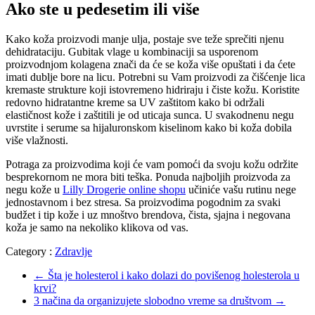
Ako ste u pedesetim ili više
Kako koža proizvodi manje ulja, postaje sve teže sprečiti njenu
dehidrataciju. Gubitak vlage u kombinaciji sa usporenom
proizvodnjom kolagena znači da će se koža više opuštati i da ćete
imati dublje bore na licu. Potrebni su Vam proizvodi za čišćenje lica
kremaste strukture koji istovremeno hidriraju i čiste kožu. Koristite
redovno hidratantne kreme sa UV zaštitom kako bi održali
elastičnost kože i zaštitili je od uticaja sunca. U svakodnenu negu
uvrstite i serume sa hijaluronskom kiselinom kako bi koža dobila
više vlažnosti.
Potraga za proizvodima koji će vam pomoći da svoju kožu održite
besprekornom ne mora biti teška. Ponuda najboljih proizvoda za
negu kože u
Lilly Drogerie online shopu
učiniće vašu rutinu nege
jednostavnom i bez stresa. Sa proizvodima pogodnim za svaki
budžet i tip kože i uz mnoštvo brendova, čista, sjajna i negovana
koža je samo na nekoliko klikova od vas.
Category :
Zdravlje
←
Šta je holesterol i kako dolazi do povišenog holesterola u
krvi?
3 načina da organizujete slobodno vreme sa društvom
→