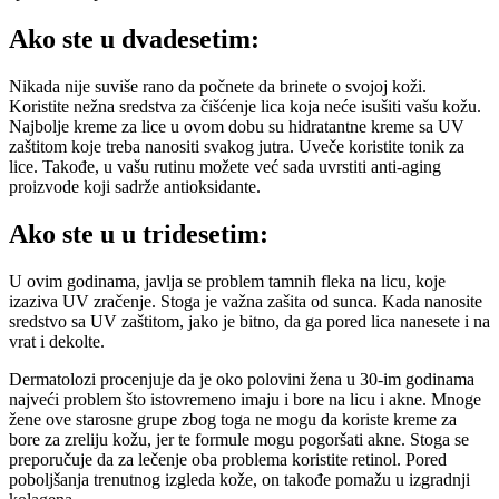
Ako ste u dvadesetim:
Nikada nije suviše rano da počnete da brinete o svojoj koži.
Koristite nežna sredstva za čišćenje lica koja neće isušiti vašu kožu.
Najbolje kreme za lice u ovom dobu su hidratantne kreme sa UV
zaštitom koje treba nanositi svakog jutra. Uveče koristite tonik za
lice. Takođe, u vašu rutinu možete već sada uvrstiti anti-aging
proizvode koji sadrže antioksidante.
Ako ste u u tridesetim:
U ovim godinama, javlja se problem tamnih fleka na licu, koje
izaziva UV zračenje. Stoga je važna zašita od sunca. Kada nanosite
sredstvo sa UV zaštitom, jako je bitno, da ga pored lica nanesete i na
vrat i dekolte.
Dermatolozi procenjuje da je oko polovini žena u 30-im godinama
najveći problem što istovremeno imaju i bore na licu i akne. Mnoge
žene ove starosne grupe zbog toga ne mogu da koriste kreme za
bore za zreliju kožu, jer te formule mogu pogoršati akne. Stoga se
preporučuje da za lečenje oba problema koristite retinol. Pored
poboljšanja trenutnog izgleda kože, on takođe pomažu u izgradnji