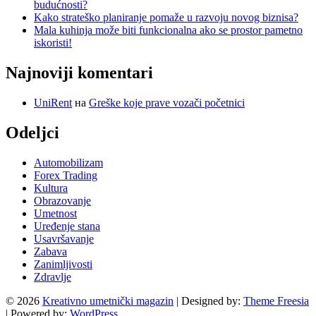
budućnosti?
Kako strateško planiranje pomaže u razvoju novog biznisa?
Mala kuhinja može biti funkcionalna ako se prostor pametno
iskoristi!
Najnoviji komentari
UniRent
на
Greške koje prave vozači početnici
Odeljci
Automobilizam
Forex Trading
Kultura
Obrazovanje
Umetnost
Uređenje stana
Usavršavanje
Zabava
Zanimljivosti
Zdravlje
© 2026
Kreativno umetnički magazin
| Designed by:
Theme Freesia
| Powered by:
WordPress