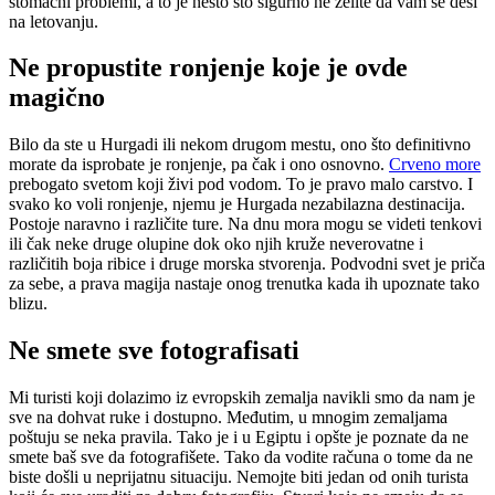
stomačni problemi, a to je nešto što sigurno ne želite da vam se desi
na letovanju.
Ne propustite ronjenje koje je ovde
magično
Bilo da ste u Hurgadi ili nekom drugom mestu, ono što definitivno
morate da isprobate je ronjenje, pa čak i ono osnovno.
Crveno more
prebogato svetom koji živi pod vodom. To je pravo malo carstvo. I
svako ko voli ronjenje, njemu je Hurgada nezabilazna destinacija.
Postoje naravno i različite ture. Na dnu mora mogu se videti tenkovi
ili čak neke druge olupine dok oko njih kruže neverovatne i
različitih boja ribice i druge morska stvorenja. Podvodni svet je priča
za sebe, a prava magija nastaje onog trenutka kada ih upoznate tako
blizu.
Ne smete sve fotografisati
Mi turisti koji dolazimo iz evropskih zemalja navikli smo da nam je
sve na dohvat ruke i dostupno. Međutim, u mnogim zemaljama
poštuju se neka pravila. Tako je i u Egiptu i opšte je poznate da ne
smete baš sve da fotografišete. Tako da vodite računa o tome da ne
biste došli u neprijatnu situaciju. Nemojte biti jedan od onih turista