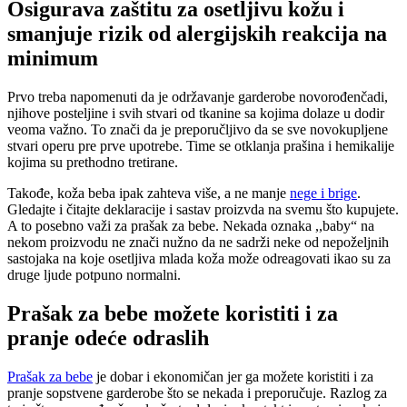
Osigurava zaštitu za osetljivu kožu i
smanjuje rizik od alergijskih reakcija na
minimum
Prvo treba napomenuti da je održavanje garderobe novorođenčadi,
njihove posteljine i svih stvari od tkanine sa kojima dolaze u dodir
veoma važno. To znači da je preporučljivo da se sve novokupljene
stvari operu pre prve upotrebe. Time se otklanja prašina i hemikalije
kojima su prethodno tretirane.
Takođe, koža beba ipak zahteva više, a ne manje
nege i brige
.
Gledajte i čitajte deklaracije i sastav proizvda na svemu što kupujete.
A to posebno važi za prašak za bebe. Nekada oznaka ,,baby“ na
nekom proizvodu ne znači nužno da ne sadrži neke od nepoželjnih
sastojaka na koje osetljiva mlada koža može odreagovati ikao su za
druge ljude potpuno normalni.
Prašak za bebe možete koristiti i za
pranje odeće odraslih
Prašak za bebe
je dobar i ekonomičan jer ga možete koristiti i za
pranje sopstvene garderobe što se nekada i preporučuje. Razlog za