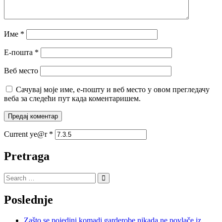
Име
*
Е-пошта
*
Веб место
Сачувај моје име, е-пошту и веб место у овом прегледачу
веба за следећи пут када коментаришем.
Current ye@r
*
Pretraga
Poslednje
Zašto se pojedini komadi garderobe nikada ne povlače iz