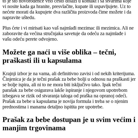
to je što novorođenče vrlo često dolazi u kontakt i sa stvarima koje
vi nosite kada ga hranite, presvlačite, kupate ili uspavljujete. Uz to
nećete morati da kupujete dva različita proizvoda čime možete i da
napravite uštedu.
Plus ćete i vi mirisati kao vaš najmlađi mezimac ili mezimica. Ali ne
zaboravite da većina stručnjaka savetuje da odeću za najmlađe i
vašu odeću perete odvojeno.
Možete ga naći u više oblika – tečni,
praškasti ili u kapsulama
Krajnji izbor je na vama, ali definitivno zavisi i od nekih kriterijuma.
Činjenica je da je tečni prašak za bebe bolji u odnosu na praškasti jer
se bolje ispira, ali ni to ne mora biti isključivo tako. Ipak tečni
parašak za bebe osigurava lakše ispiranje i njegovom upotrebom
izbegava se rizik od stvaranja taloga od praška na opranoj odeći.
Prašak za bebe u kapsulama je novija formula i treba se o njenim
prednostima i manama detaljno ispitita pre upotrebe.
Prašak za bebe dostupan je u svim većim i
manjim trgovinama