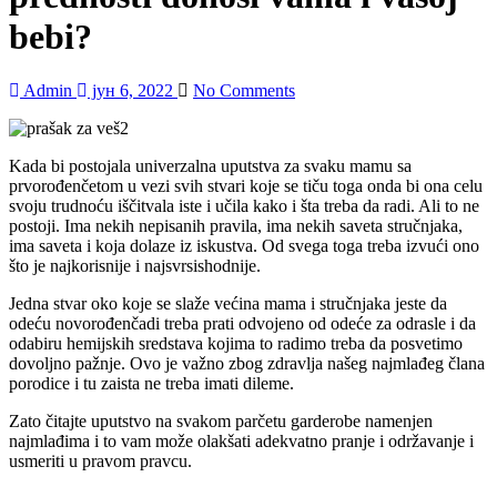
bebi?
Admin
јун 6, 2022
No Comments
Kada bi postojala univerzalna uputstva za svaku mamu sa
prvorođenčetom u vezi svih stvari koje se tiču toga onda bi ona celu
svoju trudnoću iščitvala iste i učila kako i šta treba da radi. Ali to ne
postoji. Ima nekih nepisanih pravila, ima nekih saveta stručnjaka,
ima saveta i koja dolaze iz iskustva. Od svega toga treba izvući ono
što je najkorisnije i najsvrsishodnije.
Jedna stvar oko koje se slaže većina mama i stručnjaka jeste da
odeću novorođenčadi treba prati odvojeno od odeće za odrasle i da
odabiru hemijskih sredstava kojima to radimo treba da posvetimo
dovoljno pažnje. Ovo je važno zbog zdravlja našeg najmlađeg člana
porodice i tu zaista ne treba imati dileme.
Zato čitajte uputstvo na svakom parčetu garderobe namenjen
najmlađima i to vam može olakšati adekvatno pranje i održavanje i
usmeriti u pravom pravcu.