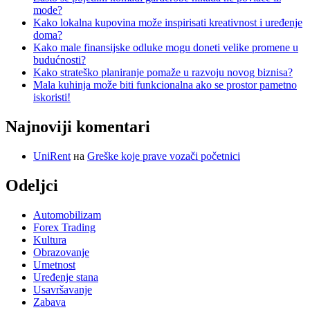
mode?
Kako lokalna kupovina može inspirisati kreativnost i uređenje
doma?
Kako male finansijske odluke mogu doneti velike promene u
budućnosti?
Kako strateško planiranje pomaže u razvoju novog biznisa?
Mala kuhinja može biti funkcionalna ako se prostor pametno
iskoristi!
Najnoviji komentari
UniRent
на
Greške koje prave vozači početnici
Odeljci
Automobilizam
Forex Trading
Kultura
Obrazovanje
Umetnost
Uređenje stana
Usavršavanje
Zabava