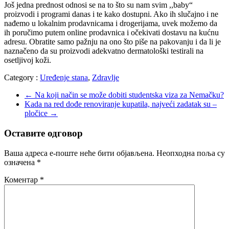
Još jedna prednost odnosi se na to što su nam svim ,,baby“
proizvodi i programi danas i te kako dostupni. Ako ih slučajno i ne
nađemo u lokalnim prodavnicama i drogerijama, uvek možemo da
ih poručimo putem online prodavnica i očekivati dostavu na kućnu
adresu. Obratite samo pažnju na ono što piše na pakovanju i da li je
naznačeno da su proizvodi adekvatno dermatološki testirali na
osetljivoj koži.
Category :
Uređenje stana
,
Zdravlje
←
Na koji način se može dobiti studentska viza za Nemačku?
Kada na red dođe renoviranje kupatila, najveći zadatak su –
pločice
→
Оставите одговор
Ваша адреса е-поште неће бити објављена.
Неопходна поља су
означена
*
Коментар
*