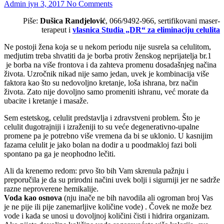
Admin
јун 3, 2017
No Comments
Piše:
Dušica Randjelović
, 066/9492-966, sertifikovani maser-
terapeut i
vlasnica Studia „DR“ za eliminaciju celulita
Ne postoji žena koja se u nekom periodu nije susrela sa celulitom,
medjutim treba shvatiti da je borba protiv ženskog neprijatelja br.1
je borba na više frontova i da zahteva promenu dosadašnjeg načina
života. Uzročnik nikad nije samo jedan, uvek je kombinacija više
faktora kao što su nedovoljno kretanje, loša ishrana, brz način
života. Zato nije dovoljno samo promeniti ishranu, već morate da
ubacite i kretanje i masaže.
Sem estetskog, celulit predstavlja i zdravstveni problem. Što je
celulit dugotrajniji i izraženiji to su veće degenerativno-upalne
promene pa je potrebno više vremena da bi se uklonio. U kasnijim
fazama celulit je jako bolan na dodir a u poodmakloj fazi boli
spontano pa ga je neophodno lečiti.
Ali da krenemo redom: prvo što bih Vam skrenula pažnju i
preporučila je da su prirodni načini uvek bolji i sigurniji jer ne sadrže
razne neproverene hemikalije.
Voda kao osnova
(nju inače ne bih navodila ali ogroman broj Vas
je ne pije ili pije zanemarljive količine vode) . Čovek ne može bez
vode i kada se unosi u dovoljnoj količini čisti i hidrira organizam.