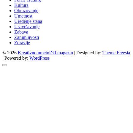
Kultura
Obrazovanje
Umetnost
Uređenje stana
Usavršavanje
Zabava
Zanimljivosti
Zdravlje
© 2026
Kreativno umetnički magazin
| Designed by:
Theme Freesia
| Powered by:
WordPress