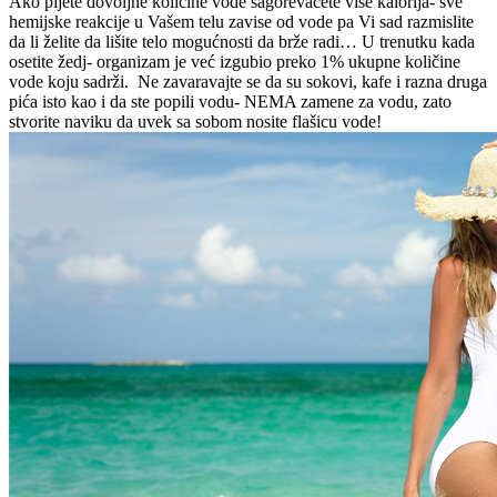
Ako pijete dovoljne količine vode sagorevaćete više kalorija- sve
hemijske reakcije u Vašem telu zavise od vode pa Vi sad razmislite
da li želite da lišite telo mogućnosti da brže radi… U trenutku kada
osetite žedj- organizam je već izgubio preko 1% ukupne količine
vode koju sadrži. Ne zavaravajte se da su sokovi, kafe i razna druga
pića isto kao i da ste popili vodu- NEMA zamene za vodu, zato
stvorite naviku da uvek sa sobom nosite flašicu vode!