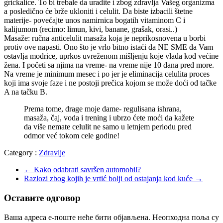
grickalice. To bi trebale da uradite i zbog zdravlja Vašeg organizma
a posledično će brže ukloniti i celulit. Da biste izbacili štetne
materije- povećajte unos namirnica bogatih vitaminom C i
kalijumom (recimo: limun, kivi, banane, grašak, orasi..)
Masaže: ručna anticelulit masaža koja je neprikosnovena u borbi
protiv ove napasti. Ono što je vrlo bitno istaći da NE SME da Vam
ostavlja modrice, uprkos uvreženom mišljenju koje vlada kod većine
žena. I početi sa njima na vreme- na vreme nije 10 dana pred more.
Na vreme je minimum mesec i po jer je eliminacija celulita proces
koji ima svoje faze i ne postoji prečica kojom se može doći od tačke
A na tačku B.
Prema tome, drage moje dame- regulisana ishrana,
masaža, čaj, voda i trening i ubrzo ćete moći da kažete
da više nemate celulit ne samo u letnjem periodu pred
odmor već tokom cele godine!
Category :
Zdravlje
←
Kako odabrati savršen automobil?
Razlozi zbog kojih je vrtić bolji od ostajanja kod kuće
→
Оставите одговор
Ваша адреса е-поште неће бити објављена.
Неопходна поља су