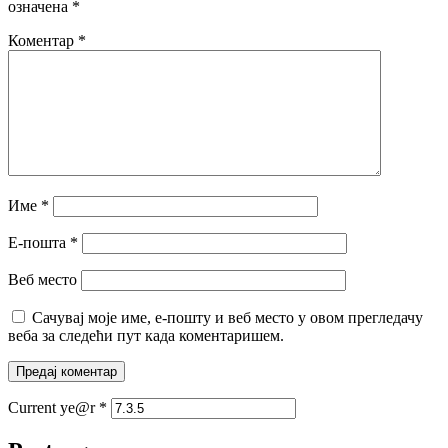
означена
*
Коментар
*
Име
*
Е-пошта
*
Веб место
Сачувај моје име, е-пошту и веб место у овом прегледачу
веба за следећи пут када коментаришем.
Current ye@r
*