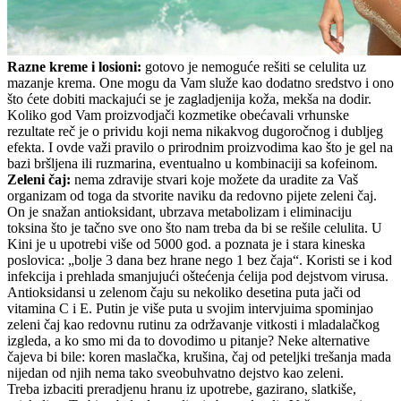
Razne kreme i losioni:
gotovo je nemoguće rešiti se celulita uz
mazanje krema. One mogu da Vam služe kao dodatno sredstvo i ono
što ćete dobiti mackajući se je zagladjenija koža, mekša na dodir.
Koliko god Vam proizvodjači kozmetike obećavali vrhunske
rezultate reč je o prividu koji nema nikakvog dugoročnog i dubljeg
efekta. I ovde važi pravilo o prirodnim proizvodima kao što je gel na
bazi bršljena ili ruzmarina, eventualno u kombinaciji sa kofeinom.
Zeleni čaj:
nema zdravije stvari koje možete da uradite za Vaš
organizam od toga da stvorite naviku da redovno pijete zeleni čaj.
On je snažan antioksidant, ubrzava metabolizam i eliminaciju
toksina što je tačno sve ono što nam treba da bi se rešile celulita. U
Kini je u upotrebi više od 5000 god. a poznata je i stara kineska
poslovica: „bolje 3 dana bez hrane nego 1 bez čaja“. Koristi se i kod
infekcija i prehlada smanjujući oštećenja ćelija pod dejstvom virusa.
Antioksidansi u zelenom čaju su nekoliko desetina puta jači od
vitamina C i E. Putin je više puta u svojim intervjuima spominjao
zeleni čaj kao redovnu rutinu za održavanje vitkosti i mladalačkog
izgleda, a ko smo mi da to dovodimo u pitanje? Neke alternative
čajeva bi bile: koren maslačka, krušina, čaj od peteljki trešanja mada
nijedan od njih nema tako sveobuhvatno dejstvo kao zeleni.
Treba izbaciti preradjenu hranu iz upotrebe, gazirano, slatkiše,