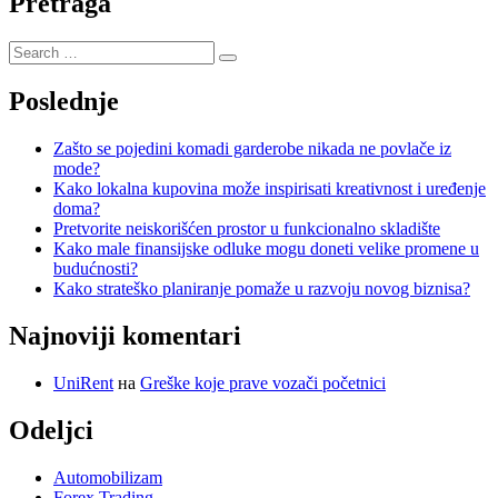
Pretraga
Poslednje
Zašto se pojedini komadi garderobe nikada ne povlače iz
mode?
Kako lokalna kupovina može inspirisati kreativnost i uređenje
doma?
Pretvorite neiskorišćen prostor u funkcionalno skladište
Kako male finansijske odluke mogu doneti velike promene u
budućnosti?
Kako strateško planiranje pomaže u razvoju novog biznisa?
Najnoviji komentari
UniRent
на
Greške koje prave vozači početnici
Odeljci
Automobilizam
Forex Trading