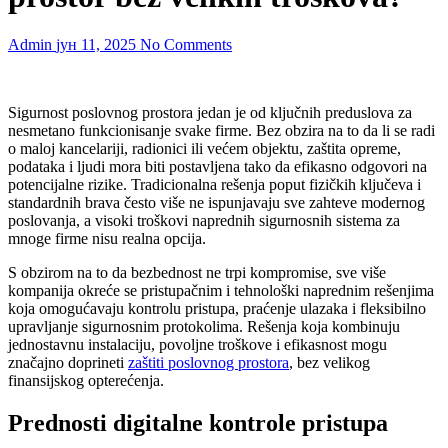
Admin
јун 11, 2025
No Comments
Sigurnost poslovnog prostora jedan je od ključnih preduslova za
nesmetano funkcionisanje svake firme. Bez obzira na to da li se radi
o maloj kancelariji, radionici ili većem objektu, zaštita opreme,
podataka i ljudi mora biti postavljena tako da efikasno odgovori na
potencijalne rizike. Tradicionalna rešenja poput fizičkih ključeva i
standardnih brava često više ne ispunjavaju sve zahteve modernog
poslovanja, a visoki troškovi naprednih sigurnosnih sistema za
mnoge firme nisu realna opcija.
S obzirom na to da bezbednost ne trpi kompromise, sve više
kompanija okreće se pristupačnim i tehnološki naprednim rešenjima
koja omogućavaju kontrolu pristupa, praćenje ulazaka i fleksibilno
upravljanje sigurnosnim protokolima. Rešenja koja kombinuju
jednostavnu instalaciju, povoljne troškove i efikasnost mogu
značajno doprineti
zaštiti poslovnog prostora
, bez velikog
finansijskog opterećenja.
Prednosti digitalne kontrole pristupa