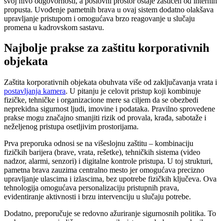
svoj nivo odgovornosti, a poslovni prostor ostaje zaštićen od internih
propusta. Uvođenje pametnih brava u ovaj sistem dodatno olakšava
upravljanje pristupom i omogućava brzo reagovanje u slučaju
promena u kadrovskom sastavu.
Najbolje prakse za zaštitu korporativnih
objekata
Zaštita korporativnih objekata obuhvata više od zaključavanja vrata i
postavljanja kamera
. U pitanju je celovit pristup koji kombinuje
fizičke, tehničke i organizacione mere sa ciljem da se obezbedi
neprekidna sigurnost ljudi, imovine i podataka. Pravilno sprovedene
prakse mogu značajno smanjiti rizik od provala, krađa, sabotaže i
neželjenog pristupa osetljivim prostorijama.
Prva preporuka odnosi se na višeslojnu zaštitu – kombinaciju
fizičkih barijera (brave, vrata, rešetke), tehničkih sistema (video
nadzor, alarmi, senzori) i digitalne kontrole pristupa. U toj strukturi,
pametna brava zauzima centralno mesto jer omogućava precizno
upravljanje ulascima i izlascima, bez upotrebe fizičkih ključeva. Ova
tehnologija omogućava personalizaciju pristupnih prava,
evidentiranje aktivnosti i brzu intervenciju u slučaju potrebe.
Dodatno, preporučuje se redovno ažuriranje sigurnosnih politika. To