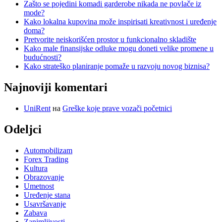
Zašto se pojedini komadi garderobe nikada ne povlače iz
mode?
Kako lokalna kupovina može inspirisati kreativnost i uređenje
doma?
Pretvorite neiskorišćen prostor u funkcionalno skladište
Kako male finansijske odluke mogu doneti velike promene u
budućnosti?
Kako strateško planiranje pomaže u razvoju novog biznisa?
Najnoviji komentari
UniRent
на
Greške koje prave vozači početnici
Odeljci
Automobilizam
Forex Trading
Kultura
Obrazovanje
Umetnost
Uređenje stana
Usavršavanje
Zabava
Zanimljivosti