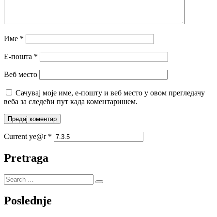
Име
*
Е-пошта
*
Веб место
Сачувај моје име, е-пошту и веб место у овом прегледачу
веба за следећи пут када коментаришем.
Current ye@r
*
Pretraga
Poslednje