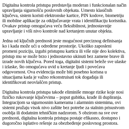
Digitalna kontrola pristupa predstavlja moderan i funkcionalan način
upravljanja sigurnošću poslovnih objekata. Umesto klasičnih
ključeva, sistem koristi elektronske kartice, PIN kodove, biometriju
ili mobilne aplikacije za otključavanje vrata i identifikaciju korisnika.
Ovakav pristup omogućava veću fleksibilnost, jednostavnije
upravljanje i viši nivo kontrole nad kretanjem unutar objekta.
Jedna od ključnih prednosti jeste mogućnost preciznog definisanja
ko i kada može ući u određene prostorije. Ukoliko zaposleni
promeni poziciju, izgubi pristupnu karticu ili više nije deo kolektiva,
pristup mu se može brzo i jednostavno ukinuti bez zamene brave ili
izrade novih ključeva. Pored toga, digitalni sistemi beleže sve ulaske
i izlaske, što omogućava uvid u kretanje ljudi i povećava
odgovornost. Ova evidencija može biti posebno korisna u
situacijama kada je važno rekonstruisati tok događaja ili
identifikovati neovlašćen pristup.
Digitalna kontrola pristupa takođe eliminiše mnoge rizike koje nosi
fizičko rukovanje ključevima – poput gubitka, krađe ili dupliranja.
Integracijom sa sigurnosnim kamerama i alarmnim sistemima, ovi
sistemi pružaju visok nivo zaštite bez potrebe za stalnim prisustvom
osoblja ili dodatnim tehničkim nadzorom. S obzirom na sve ove
prednosti, digitalna kontrola pristupa postaje efikasno, dostupno i
dugoročno isplativo rešenje za obezbeđenje poslovnog prostora.