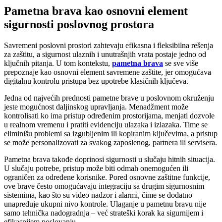
Pametna brava kao osnovni element
sigurnosti poslovnog prostora
Savremeni poslovni prostori zahtevaju efikasna i fleksibilna rešenja
za zaštitu, a sigurnost ulaznih i unutrašnjih vrata postaje jedno od
ključnih pitanja. U tom kontekstu,
pametna brava
se sve više
prepoznaje kao osnovni element savremene zaštite, jer omogućava
digitalnu kontrolu pristupa bez upotrebe klasičnih ključeva.
Jedna od najvećih prednosti pametne brave u poslovnom okruženju
jeste mogućnost daljinskog upravljanja. Menadžment može
kontrolisati ko ima pristup određenim prostorijama, menjati dozvole
u realnom vremenu i pratiti evidenciju ulazaka i izlazaka. Time se
eliminišu problemi sa izgubljenim ili kopiranim ključevima, a pristup
se može personalizovati za svakog zaposlenog, partnera ili servisera.
Pametna brava takođe doprinosi sigurnosti u slučaju hitnih situacija.
U slučaju potrebe, pristup može biti odmah onemogućen ili
ograničen za određene korisnike. Pored osnovne zaštitne funkcije,
ove brave često omogućavaju integraciju sa drugim sigurnosnim
sistemima, kao što su video nadzor i alarmi, čime se dodatno
unapređuje ukupni nivo kontrole. Ulaganje u pametnu bravu nije
samo tehnička nadogradnja – već strateški korak ka sigurnijem i
efikasnijem poslovanju.