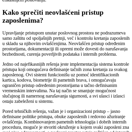
Kako sprečiti neovlašćeni pristup
zaposlenima?
Upravljanje pristupom unutar poslovnog prostora ne podrazumeva
samo zaštitu od spoljašnjih pretnji, već i kontrolu kretanja zaposlenih
u skladu sa njihovim ovlašćenjima. Neovlašćen pristup određenim
prostorijama, dokumentaciji ili opremi može dovesti do narušavanja
bezbednosti, curenja poverljivih podataka i internih problema.
Jedno od najefikasnijih rešenja jeste implementacija sistema kontrole
pristupa koji omogućava definisanje tačnih zona kretanja za svakog
zaposlenog. Ovi sistemi funkcionišu uz pomoć identifikacionih
kartica, kodova, biometrije ili pametnih brava, i omogućavaju
ograničen pristup određenim prostorijama u tačno definisanim
vremenskim intervalima. Na taj način se smanjuje mogućnost
slučajnog ili namernog narušavanja sigurnosti, a svi ulasci i izlasci
ostaju zabeleženi u sistemu.
Pored tehničkih rešenja, važan je i organizacioni pristup – jasno
definisane politike pristupa, obuke zaposlenih i redovno ažuriranje
ovlašćenja. Kombinovanjem pametnih tehnologija i dobrih internih
procedura, moguće je stvoriti okruženje u kojem svaki zaposleni zna