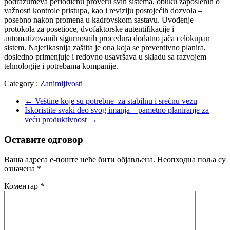
podrazumeva periodičnu proveru svih sistema, obuku zaposlenih o
važnosti kontrole pristupa, kao i reviziju postojećih dozvola –
posebno nakon promena u kadrovskom sastavu. Uvođenje
protokola za posetioce, dvofaktorske autentifikacije i
automatizovanih sigurnosnih procedura dodatno jača celokupan
sistem. Najefikasnija zaštita je ona koja se preventivno planira,
dosledno primenjuje i redovno usavršava u skladu sa razvojem
tehnologije i potrebama kompanije.
Category :
Zanimljivosti
←
Veštine koje su potrebne za stabilnu i srećnu vezu
Iskoristite svaki deo svog imanja – pametno planiranje za
veću produktivnost
→
Оставите одговор
Ваша адреса е-поште неће бити објављена.
Неопходна поља су
означена
*
Коментар
*