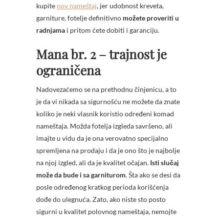
kupite
nov nameštaj
, jer udobnost kreveta,
garniture, fotelje definitivno
možete proveriti u
radnjama
i pritom ćete dobiti i garanciju.
Mana br. 2 – trajnost je
ograničena
Nadovezaćemo se na prethodnu činjenicu, a to
je da vi nikada sa sigurnošću ne možete da znate
koliko je neki vlasnik koristio određeni komad
nameštaja. Možda fotelja izgleda savršeno, ali
imajte u vidu da je ona verovatno specijalno
spremljena na prodaju i da je ono što je najbolje
na njoj izgled, ali da je kvalitet očajan.
Isti slučaj
može da bude i sa garniturom
. Šta ako se desi da
posle određenog kratkog perioda korišćenja
dođe do ulegnuća. Zato, ako niste sto posto
sigurni u kvalitet polovnog nameštaja, nemojte