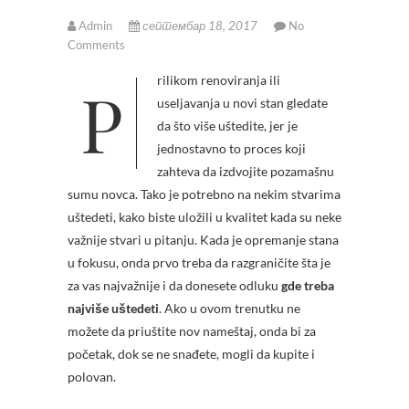
Admin
септембар 18, 2017
No
Comments
Prilikom renoviranja ili
useljavanja u novi stan gledate
da što više uštedite, jer je
jednostavno to proces koji
zahteva da izdvojite pozamašnu
sumu novca. Tako je potrebno na nekim stvarima
uštedeti, kako biste uložili u kvalitet kada su neke
važnije stvari u pitanju. Kada je opremanje stana
u fokusu, onda prvo treba da razgraničite šta je
za vas najvažnije i da donesete odluku
gde treba
najviše uštedeti
. Ako u ovom trenutku ne
možete da priuštite nov nameštaj, onda bi za
početak, dok se ne snađete, mogli da kupite i
polovan.