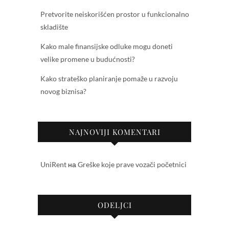
Pretvorite neiskorišćen prostor u funkcionalno
skladište
Kako male finansijske odluke mogu doneti
velike promene u budućnosti?
Kako strateško planiranje pomaže u razvoju
novog biznisa?
NAJNOVIJI KOMENTARI
UniRent
на
Greške koje prave vozači početnici
ODELJCI