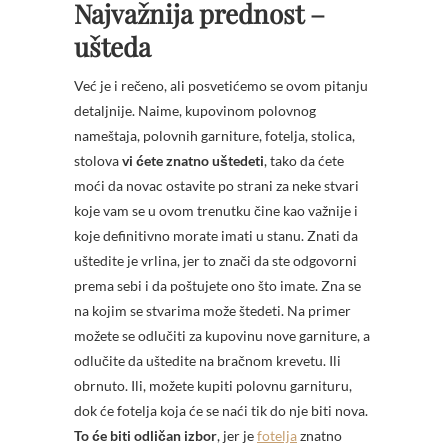
Najvažnija prednost –
ušteda
Već je i rečeno, ali posvetićemo se ovom pitanju
detaljnije. Naime, kupovinom polovnog
nameštaja, polovnih garniture, fotelja, stolica,
stolova
vi ćete znatno uštedeti
, tako da ćete
moći da novac ostavite po strani za neke stvari
koje vam se u ovom trenutku čine kao važnije i
koje definitivno morate imati u stanu. Znati da
uštedite je vrlina, jer to znači da ste odgovorni
prema sebi i da poštujete ono što imate. Zna se
na kojim se stvarima može štedeti. Na primer
možete se odlučiti za kupovinu nove garniture, a
odlučite da uštedite na bračnom krevetu. Ili
obrnuto. Ili, možete kupiti polovnu garnituru,
dok će fotelja koja će se naći tik do nje biti nova.
To će biti odličan izbor
, jer je
fotelja
znatno