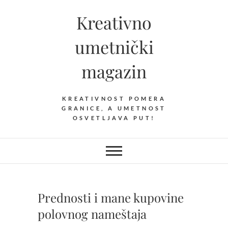
Skip
Kreativno
to
content
umetnički
magazin
KREATIVNOST POMERA
GRANICE, A UMETNOST
OSVETLJAVA PUT!
Prednosti i mane kupovine
polovnog nameštaja