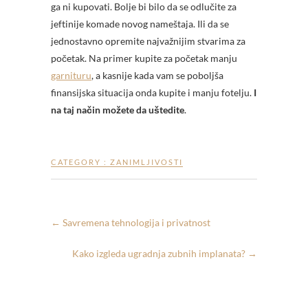
ga ni kupovati. Bolje bi bilo da se odlučite za
jeftinije komade novog nameštaja. Ili da se
jednostavno opremite najvažnijim stvarima za
početak. Na primer kupite za početak manju
garnituru
, a kasnije kada vam se poboljša
finansijska situacija onda kupite i manju fotelju.
I
na taj način možete da uštedite
.
CATEGORY :
ZANIMLJIVOSTI
←
Savremena tehnologija i privatnost
Kako izgleda ugradnja zubnih implanata?
→