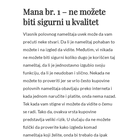
Mana br. 1 – ne možete
biti sigurni u kvalitet
Vlasnik polovnog nameštaja uvek može da vam
prećuti neke stvari. Da li je nameštaj pohaban to
možete i na izgled da vidite. Međutim, vi nikada
ne možete biti sigurni koliko dugo je korišćen taj
nameštaj, da li je jednostavno izgubio svoju
funkciju, da li je neudoban i slično. Nekada ne
možete to proveriti jer se vrlo često kupovine
polovnih nameštaja obavljaju preko interneta i
kada jednom naručite i platite, onda nema nazad.
Tek kada vam stigne vi možete da vidite o čemu
se radi. Tako da, ovakva vrsta kupovine
predstavlja veliki rizik. U slučaju da ne možete
fizički da proverite kako izgleda komad
nameštaja koji želite, onda bi trebalo da ipak