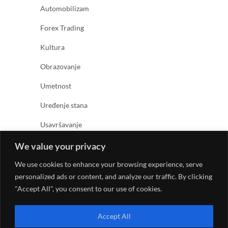
Automobilizam
Forex Trading
Kultura
Obrazovanje
Umetnost
Uređenje stana
Usavršavanje
Zabava
We value your privacy
Zanimljivosti
We use cookies to enhance your browsing experience, serve
personalized ads or content, and analyze our traffic. By clicking
Zdravlje
"Accept All", you consent to our use of cookies.
Accept All