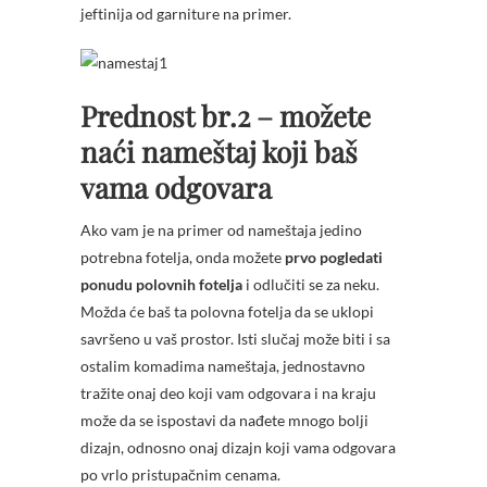
jeftinija od garniture na primer.
Prednost br.2 – možete
naći nameštaj koji baš
vama odgovara
Ako vam je na primer od nameštaja jedino
potrebna fotelja, onda možete
prvo pogledati
ponudu polovnih fotelja
i odlučiti se za neku.
Možda će baš ta polovna fotelja da se uklopi
savršeno u vaš prostor. Isti slučaj može biti i sa
ostalim komadima nameštaja, jednostavno
tražite onaj deo koji vam odgovara i na kraju
može da se ispostavi da nađete mnogo bolji
dizajn, odnosno onaj dizajn koji vama odgovara
po vrlo pristupačnim cenama.