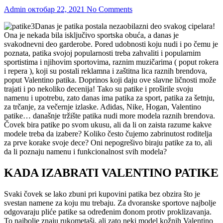
Admin
октобар 22, 2021
No Comments
Danas je patika postala nezaobilazni deo svakog cipelara!
Ona je nekada bila isključivo sportska obuća, a danas je
svakodnevni deo garderobe. Pored udobnosti koju nudi i po
čemu je
poznata, patika svojoj popularnosti treba zahvaliti i popularnim
sportistima i njihovim sportovima, raznim muzičarima ( poput rokera
i repera ), koji su postali reklamna i zaštitna lica raznih brendova,
poput Valentino patika. Doprinos koji daju ove slavne ličnosti može
trajati i po nekoliko decenija! Tako su patike i proširile svoju
namenu i upotrebu, zato danas ima patika za sport, patika za šetnju,
za trčanje, za večernje izlaske. Adidas, Nike, Hogan, Valentino
patike… današnje tržište patika nudi more modela raznih brendova.
Čovek bira patike po svom ukusu, ali da li on zaista razume kakve
modele treba da izabere? Koliko često čujemo zabrinutost roditelja
za prve korake svoje dece? Oni nepogrešivo biraju patike za to, ali
da li poznaju namenu i funkcionalnost svih modela?
KADA IZABRATI VALENTINO PATIKE
Svaki čovek se lako zbuni pri kupovini patika bez obzira što je
svestan namene za koju mu trebaju. Za dvoranske sportove najbolje
odgovaraju pliće patike sa određenim đonom protiv proklizavanja.
To najbolje znaju rukometaši, ali zato neki model kožnih Valentino