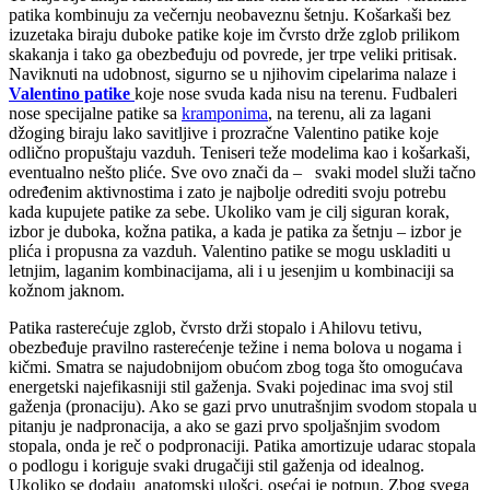
patika kombinuju za večernju neobaveznu šetnju. Košarkaši bez
izuzetaka biraju duboke patike koje im čvrsto drže zglob prilikom
skakanja i tako ga obezbeđuju od povrede, jer trpe veliki pritisak.
Naviknuti na udobnost, sigurno se u njihovim cipelarima nalaze i
Valentino patike
koje nose svuda kada nisu na terenu. Fudbaleri
nose specijalne patike sa
kramponima
, na terenu, ali za lagani
džoging biraju lako savitljive i prozračne Valentino patike koje
odlično propuštaju vazduh. Teniseri teže modelima kao i košarkaši,
eventualno nešto pliće. Sve ovo znači da –
svaki model služi tačno
određenim aktivnostima i zato je najbolje odrediti svoju potrebu
kada kupujete patike za sebe. Ukoliko vam je cilj siguran korak,
izbor je duboka, kožna patika, a kada je patika za šetnju – izbor je
plića i propusna za vazduh. Valentino patike se mogu uskladiti u
letnjim, laganim kombinacijama, ali i u jesenjim u kombinaciji sa
kožnom jaknom.
Patika rasterećuje zglob, čvrsto drži stopalo i Ahilovu tetivu,
obezbeđuje pravilno rasterećenje težine i nema bolova u nogama i
kičmi. Smatra se najudobnijom obućom zbog toga što omogućava
energetski najefikasniji stil gaženja. Svaki pojedinac ima svoj stil
gaženja (pronaciju). Ako se gazi prvo unutrašnjim svodom stopala u
pitanju je nadpronacija, a ako se gazi prvo spoljašnjim svodom
stopala, onda je reč o podpronaciji. Patika amortizuje udarac stopala
o podlogu i koriguje svaki drugačiji stil gaženja od idealnog.
Ukoliko se dodaju
anatomski ulošci, osećaj je potpun. Zbog svega