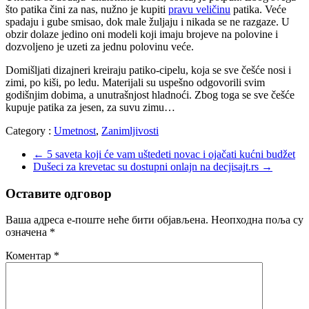
što patika čini za nas, nužno je kupiti
pravu veličinu
patika. Veće
spadaju i gube smisao, dok male žuljaju i nikada se ne razgaze. U
obzir dolaze jedino oni modeli koji imaju brojeve na polovine i
dozvoljeno je uzeti za jednu polovinu veće.
Domišljati dizajneri kreiraju patiko-cipelu, koja se sve češće nosi i
zimi, po kiši, po ledu. Materijali su uspešno odgovorili svim
godišnjim dobima, a unutrašnjost hladnoći. Zbog toga se sve češće
kupuje patika za jesen, za suvu zimu…
Category :
Umetnost
,
Zanimljivosti
←
5 saveta koji će vam uštedeti novac i ojačati kućni budžet
Dušeci za krevetac su dostupni onlajn na decjisajt.rs
→
Оставите одговор
Ваша адреса е-поште неће бити објављена.
Неопходна поља су
означена
*
Коментар
*