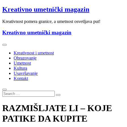
Skip
Kreativno umetnički magazin
to
content
Kreativnost pomera granice, a umetnost osvetljava put!
Kreativno umetnički magazin
Kreativnost i umetnost
Obrazovanje
Umetnost
Kultura
Usavršavanje
Kontakt
RAZMIŠLJATE LI – KOJE
PATIKE DA KUPITE