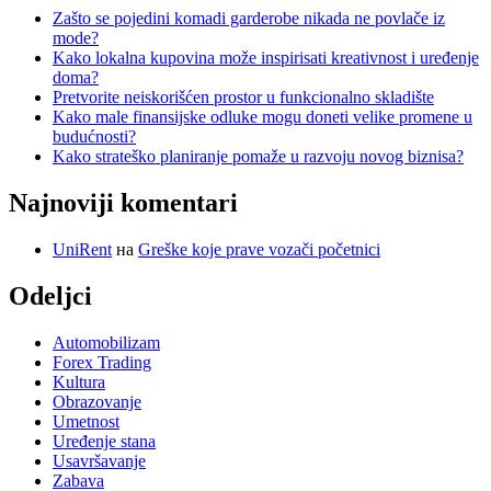
Zašto se pojedini komadi garderobe nikada ne povlače iz
mode?
Kako lokalna kupovina može inspirisati kreativnost i uređenje
doma?
Pretvorite neiskorišćen prostor u funkcionalno skladište
Kako male finansijske odluke mogu doneti velike promene u
budućnosti?
Kako strateško planiranje pomaže u razvoju novog biznisa?
Najnoviji komentari
UniRent
на
Greške koje prave vozači početnici
Odeljci
Automobilizam
Forex Trading
Kultura
Obrazovanje
Umetnost
Uređenje stana
Usavršavanje
Zabava