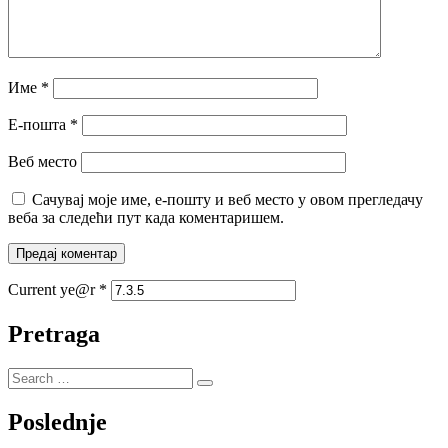
Име
*
Е-пошта
*
Веб место
Сачувај моје име, е-пошту и веб место у овом прегледачу
веба за следећи пут када коментаришем.
Current ye@r
*
Pretraga
Poslednje