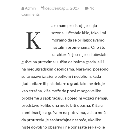
Admin
септембар 5, 2017
No
Comments
Kako nam predstoji jesenja
sezona i učestale kiše, tako i mi
moramo da se prilagođavamo
nastalim promenama.
Ono što
karakteriše jesen jesu i učestale
gužve na putevima u užim delovima grada, ali i
na međugradskim deonicama. Naravno, posebno
su te gužve izražene petkom i nedeljom, kada
ljudi odlaze ili pak dolaze u grad. Iako ne deluje
kao strašna, kiša može da pravi mnogo velike
probleme u saobraćaju, a pojedini vozači nemaju
predstavu koliko ona može biti opasna. Kiša u
kombinaciji sa gužvom na putevima, zaista može
da prouzrokuje saobraćajne nesreće, ukoliko
niste dovoljno obazrivi i ne ponašate se kako je