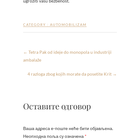
ugroziti vašu bezbenost.
CATEGORY :
AUTOMOBILIZAM
←
Tetra Pak od ideje do monopola u industriji
ambalaže
4 razloga zbog kojih morate da posetite Krit
→
Оставите одговор
Ваша адреса е-поште неће бити објављена.
Неопходна поља су означена
*