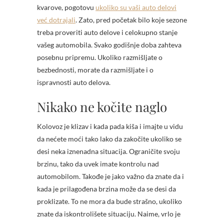
kvarove, pogotovu
ukoliko su vaši auto delovi
već dotrajali
. Zato, pred početak bilo koje sezone
treba proveriti auto delove i celokupno stanje
vašeg automobila. Svako godišnje doba zahteva
posebnu pripremu. Ukoliko razmišljate o
bezbednosti, morate da razmišljate i o
ispravnosti auto delova.
Nikako ne kočite naglo
Kolovoz je klizav i kada pada kiša i imajte u vidu
da nećete moći tako lako da zakočite ukoliko se
desi neka iznenadna situacija. Ograničite svoju
brzinu, tako da uvek imate kontrolu nad
automobilom. Takođe je jako važno da znate da i
kada je prilagođena brzina može da se desi da
proklizate. To ne mora da bude strašno, ukoliko
znate da iskontrolišete situaciju. Naime, vrlo je