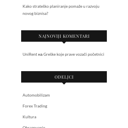
Kako strateško planiranje pomaže u razvoju
novog biznisa?
NAJNOVIJI KOMENTARI
UniRent
на
Greške koje prave vozači početnici
ODELJCI
Automobilizam
Forex Trading
Kultura
Obrazovanje