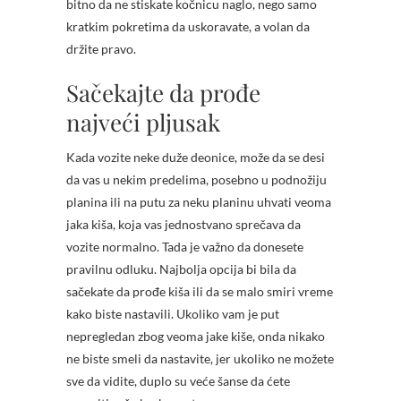
bitno da ne stiskate kočnicu naglo, nego samo
kratkim pokretima da uskoravate, a volan da
držite pravo.
Sačekajte da prođe
najveći pljusak
Kada vozite neke duže deonice, može da se desi
da vas u nekim predelima, posebno u podnožiju
planina ili na putu za neku planinu uhvati veoma
jaka kiša, koja vas jednostvano sprečava da
vozite normalno. Tada je važno da donesete
pravilnu odluku. Najbolja opcija bi bila da
sačekate da prođe kiša ili da se malo smiri vreme
kako biste nastavili. Ukoliko vam je put
nepregledan zbog veoma jake kiše, onda nikako
ne biste smeli da nastavite, jer ukoliko ne možete
sve da vidite, duplo su veće šanse da ćete