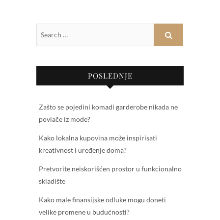
POSLEDNJE
Zašto se pojedini komadi garderobe nikada ne
povlače iz mode?
Kako lokalna kupovina može inspirisati
kreativnost i uređenje doma?
Pretvorite neiskorišćen prostor u funkcionalno
skladište
Kako male finansijske odluke mogu doneti
velike promene u budućnosti?