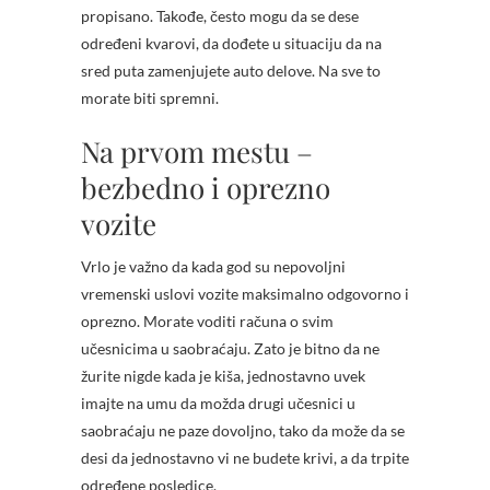
propisano. Takođe, često mogu da se dese
određeni kvarovi, da dođete u situaciju da na
sred puta zamenjujete auto delove. Na sve to
morate biti spremni.
Na prvom mestu –
bezbedno i oprezno
vozite
Vrlo je važno da kada god su nepovoljni
vremenski uslovi vozite maksimalno odgovorno i
oprezno. Morate voditi računa o svim
učesnicima u saobraćaju. Zato je bitno da ne
žurite nigde kada je kiša, jednostavno uvek
imajte na umu da možda drugi učesnici u
saobraćaju ne paze dovoljno, tako da može da se
desi da jednostavno vi ne budete krivi, a da trpite
određene posledice.