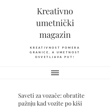
Skip
Kreativno
to
content
umetnički
magazin
KREATIVNOST POMERA
GRANICE, A UMETNOST
OSVETLJAVA PUT!
Saveti za vozače: obratite
pažnju kad vozite po kiši