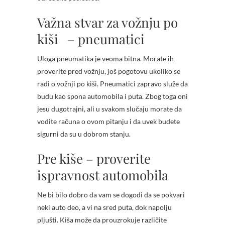
Važna stvar za vožnju po
kiši – pneumatici
Uloga pneumatika je veoma bitna. Morate ih
proverite pred vožnju, još pogotovu ukoliko se
radi o vožnji po kiši. Pneumatici zapravo služe da
budu kao spona automobila i puta. Zbog toga oni
jesu dugotrajni, ali u svakom slučaju morate da
vodite računa o ovom pitanju i da uvek budete
sigurni da su u dobrom stanju.
Pre kiše – proverite
ispravnost automobila
Ne bi bilo dobro da vam se dogodi da se pokvari
neki auto deo, a vi na sred puta, dok napolju
pljušti. Kiša može da prouzrokuje različite