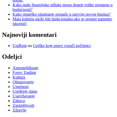
doma?
Kako male finansijske odluke mogu doneti velike promene u
budućnosti?
Kako strateško planiranje pomaže u razvoju novog biznisa?
Mala kuhinja može biti funkcionalna ako se prostor pametno
iskoristi!
Najnoviji komentari
UniRent
на
Greške koje prave vozači početnici
Odeljci
Automobilizam
Forex Trading
Kultura
Obrazovanje
Umetnost
Uređenje stana
Usavršavanje
Zabava
Zanimljivosti
Zdravlje