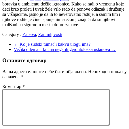
boravka u ambijentu dečije igraonice. Kako se radi o vremenu koje
deci brzo proleti i uvek žele vrlo rado da ponove odlazak i druženje
sa vršnjacima, jasno je da ih to neverovatno raduje, a samim tim i
njihove roditelje čine ispunjenim srećom, znajući da su njihovi
mališani na sigurnom mestu dobre zabave.
Category :
Zabava
,
Zanimljivosti
←
Ko je sudski tumač i kakvu ulogu ima?
Večita dilema – kućna nega ili gerontološka ustanova
→
Оставите одговор
Ваша адреса е-поште неће бити објављена.
Неопходна поља су
означена
*
Коментар
*