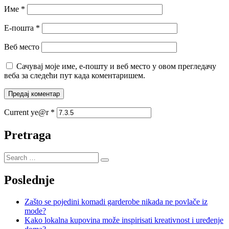
Име
*
Е-пошта
*
Веб место
Сачувај моје име, е-пошту и веб место у овом прегледачу
веба за следећи пут када коментаришем.
Current ye@r
*
Pretraga
Poslednje
Zašto se pojedini komadi garderobe nikada ne povlače iz
mode?
Kako lokalna kupovina može inspirisati kreativnost i uređenje