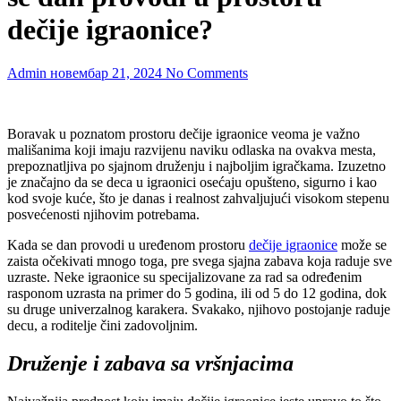
dečije igraonice?
Admin
новембар 21, 2024
No Comments
Boravak u poznatom prostoru dečije igraonice veoma je važno
mališanima koji imaju razvijenu naviku odlaska na ovakva mesta,
prepoznatljiva po sjajnom druženju i najboljim igračkama. Izuzetno
je značajno da se deca u igraonici osećaju opušteno, sigurno i kao
kod svoje kuće, što je danas i realnost zahvaljujući visokom stepenu
posvećenosti njihovim potrebama.
Kada se dan provodi u uređenom prostoru
dečije igraonice
može se
zaista očekivati mnogo toga, pre svega sjajna zabava koja raduje sve
uzraste. Neke igraonice su specijalizovane za rad sa određenim
rasponom uzrasta na primer do 5 godina, ili od 5 do 12 godina, dok
su druge univerzalnog karakera. Svakako, njihovo postojanje raduje
decu, a roditelje čini zadovoljnim.
Druženje i zabava sa vršnjacima