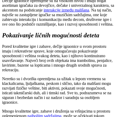
Dečije igraonice opremljene su na visokom nivou i imaju bogat
asortiman igračaka za devojčice, dečake i univerzalnog karaktera, sa
akcentom na podsticanje
interakcije između mališana
. Na taj način,
najviše su zastupljene igračke sa muzičkim sadržajima, one koje
zahtevaju interakciju i komunikaciju među decom, društvene igre i
sve ono što podstiče razmišljanje, kao i razvoj sposobnosti i veština.
Pokazivanje ličnih mogućnosti deteta
Pored kvalitetne igre i zabave, dečije igraonice u svom prostoru
imaju i rekreativne sprave, koje omogućavaju pokazivanje
sposobnosti i veština svakog deteta, kao i njihovo kontinuirano
usavršavanje. Najveći broj ovih objekata ima trambolinu, penjalice,
lavirinte, bazene sa lopticama i mnogo drugih srodnih sprava za
rekreaciju.
Neretko su i dvorišta opremljena za užitak u lepom vremenu sa
klackalicama, ljuljaškama, peskom i slično, tako da mališani mogu
razvijati fizičke veštine, biti aktivni, pokazati svoje mogućnosti,
isticati takmičarski duh, ali i timski rad. Sve to, podrazumeva se na
siguran i bezbedan način i uz nadzor i saradnju sa osobljem
igraonice.
Mnogo kvalitetne igre, zabave i druženja sa vršnjacima u prostoru
oplemenjenom
najboljim sadržajima
, može se očekivati tokom