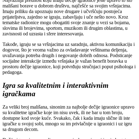
Najvažnija prednost koju imaju dečije igraonice jeste upravo to što
mališani borave u dobrom društvu, najčešće sa svojim vršnjacima.
Imaju priliku da upoznaju nove drugare i učvršćuju postojeća
prijateljstva, zajedno se igraju, zabavljaju i uče nešto novo. Kroz
tematske radionice mogu obogatiti svoje znanje u vezi sa bojama,
slovima ili brojevima, sportom, muzikom ili drugim oblastima, u
zavisnosti od uzrasta i sfere interesovanja.
Takođe, igraju se sa vršnjacima uz saradnju, aktivnu komunikaciju i
dogovor, što je veoma važno za ovladavanje veštinama deljenja,
uvažavanja potreba drugih i negovanje dobrih odnosa. Podsticanje
socijalne interakcije između vršnjaka je važan benefit boravka u
prostoru dečije igraonice, koji potvrđuju stručnjaci poput psihologa i
pedagoga.
Igra sa kvalitetnim i interaktivnim
igračkama
Za veliki broj mališana, sinonim za najbolje dečije igraonice upravo
su kvalitetne igračke koje im nisu uvek, ili ne bar u tom broju,
dostupne kod svoje kuće. Svakako, čak i kada imaju slične ili iste
igračke u svojoj sobi, mnogo su im privlačnije u igraonici i uz igru
sa drugom decom.