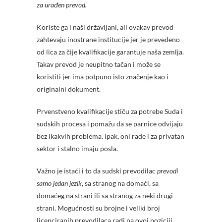
za urađen prevod.
Koriste ga i naši državljani, ali ovakav prevod
zahtevaju inostrane institucije jer je prevedeno
od lica za čije kvalifikacije garantuje naša zemlja.
Takav prevod je neupitno tačan i može se
koristiti jer ima potpuno isto značenje kao i
originalni dokument.
Prvenstveno kvalifikacije stiču za potrebe Suda i
sudskih procesa i pomažu da se parnice odvijaju
bez ikakvih problema. ipak, oni rade i za privatan
sektor i stalno imaju posla.
Važno je istaći i to da sudski prevodilac
prevodi
samo jedan jezik
, sa stranog na domaći, sa
domaćeg na strani ili sa stranog za neki drugi
strani. Mogućnosti su brojne i veliki broj
licenciranih prevodilaca radi na ovoj poziciji.