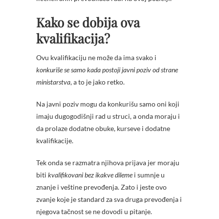
Kako se dobija ova
kvalifikacija?
Ovu kvalifikaciju ne može da ima svako i
konkuriše se samo kada postoji javni poziv od strane
ministarstva
, a to je jako retko.
Na javni poziv mogu da konkurišu samo oni koji
imaju dugogodišnji rad u struci, a onda moraju i
da prolaze dodatne obuke, kurseve i dodatne
kvalifikacije.
Tek onda se razmatra njihova prijava jer moraju
biti
kvalifikovani bez ikakve dileme
i sumnje u
znanje i veštine prevođenja. Zato i jeste ovo
zvanje koje je standard za sva druga prevođenja i
njegova tačnost se ne dovodi u pitanje.