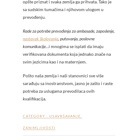
opšte priznat i svaka zemlja ga prihvata. Tako je
sa sudskim tumačima i njihovom ulogom u
prevođenju.
Rade za potrebe prevođenja za ambasade, zaposlenje,
nastavak školovanja
, putovanja, poslovne
komunikacije…
i mnogima se isplati da imaju
verifikovana dokumenta koja jednako znače na
svim jezicima kao i na maternjem.
Pošto naša zemlja i naši stanovnici sve više
sarađuju sa inostranstvom, jasno je zašto i raste
potreba za uslugama prevodilaca ovih
kvalifikacija.
CATEGORY :
USAVRŠAVANJE
,
ZANIMLJIVOSTI