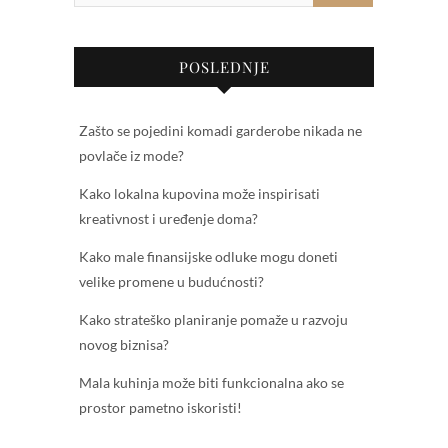
POSLEDNJE
Zašto se pojedini komadi garderobe nikada ne
povlače iz mode?
Kako lokalna kupovina može inspirisati
kreativnost i uređenje doma?
Kako male finansijske odluke mogu doneti
velike promene u budućnosti?
Kako strateško planiranje pomaže u razvoju
novog biznisa?
Mala kuhinja može biti funkcionalna ako se
prostor pametno iskoristi!