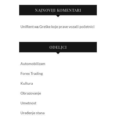
NAJNOVIJI KOMENTARI
UniRent
на
Greške koje prave vozači početnici
ODELJCI
Automobilizam
Forex Trading
Kultura
Obrazovanje
Umetnost
Uređenje stana