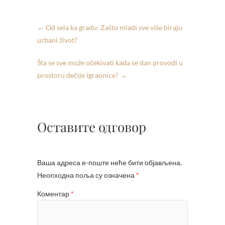
←
Od sela ka gradu: Zašto mladi sve više biraju
urbani život?
Šta se sve može očekivati kada se dan provodi u
prostoru dečije igraonice?
→
Оставите одговор
Ваша адреса е-поште неће бити објављена.
Неопходна поља су означена
*
Коментар
*