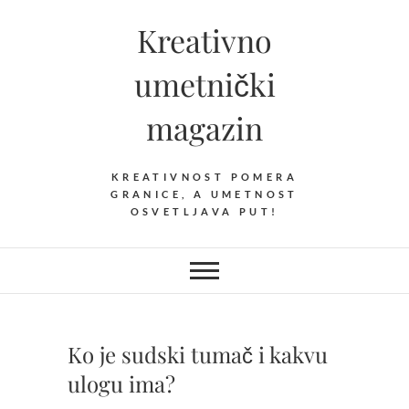
Skip
Kreativno
to
content
umetnički
magazin
KREATIVNOST POMERA
GRANICE, A UMETNOST
OSVETLJAVA PUT!
Ko je sudski tumač i kakvu
ulogu ima?