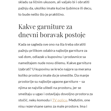
skladu sa ličnim ukusom, ali valjalo bi i obratiti
pažnju da, ukoliko imate kućne ljubimce ili decu,
to bude nešto što je praktično.
Kakve garniture za
dnevni boravak postoje
Kada se sagleda sve ono na šta treba obratiti
pažnju prilikom odabira najbolje garniture za
vaš dom, odlazak u kupovinu i prodavnice sa
nameštajem nude novu dilemu. Kakve garniture
izabrati? U kupovinu se kreće najpre sa merama
koliko prostora imate da je smestite. Da manje
prostorije su najbolje ugaone garniture – sa
njima se najviše uštedi na prostoru, jer se
smeštaju u ugao i ostavljaju dovoljno prostora za
stočić, neku komodu i
TV policu
. Međutim, one
nisu rezervisane samo za male prostore. Ima i