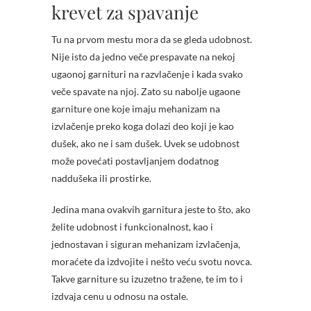
krevet za spavanje
Tu na prvom mestu mora da se gleda udobnost.
Nije isto da jedno veče prespavate na nekoj
ugaonoj garnituri na razvlačenje i kada svako
veče spavate na njoj. Zato su nabolje ugaone
garniture one koje imaju mehanizam na
izvlačenje preko koga dolazi deo koji je kao
dušek, ako ne i sam dušek. Uvek se udobnost
može povećati postavljanjem dodatnog
naddušeka ili prostirke.
Jedina mana ovakvih garnitura jeste to što, ako
želite udobnost i funkcionalnost, kao i
jednostavan i siguran mehanizam izvlačenja,
moraćete da izdvojite i nešto veću svotu novca.
Takve garniture su izuzetno tražene, te im to i
izdvaja cenu u odnosu na ostale.