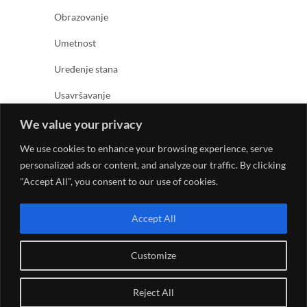
Obrazovanje
Umetnost
Uređenje stana
Usavršavanje
Zabava
We value your privacy
Zanimljivosti
We use cookies to enhance your browsing experience, serve
personalized ads or content, and analyze our traffic. By clicking
Zdravlje
"Accept All", you consent to our use of cookies.
Accept All
Customize
© 2026
Kreativno umetnički magazin
| Designed by:
Reject All
Theme Freesia
| Powered by:
WordPress