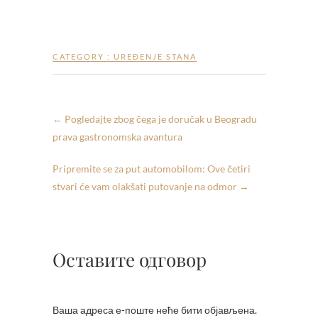
CATEGORY :
UREĐENJE STANA
←
Pogledajte zbog čega je doručak u Beogradu
prava gastronomska avantura
Pripremite se za put automobilom: Ove četiri
stvari će vam olakšati putovanje na odmor
→
Оставите одговор
Ваша адреса е-поште неће бити објављена.