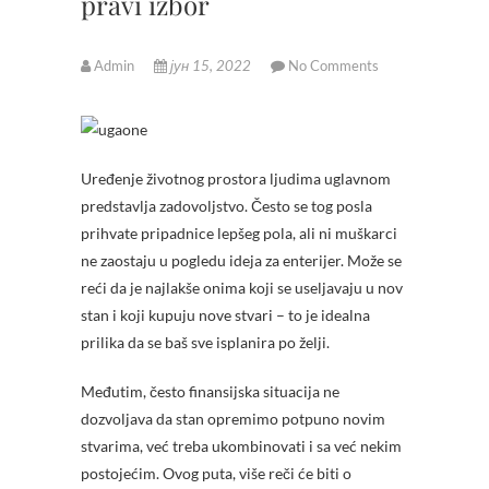
pravi izbor
Admin
јун 15, 2022
No Comments
Uređenje životnog prostora ljudima uglavnom
predstavlja zadovoljstvo. Često se tog posla
prihvate pripadnice lepšeg pola, ali ni muškarci
ne zaostaju u pogledu ideja za enterijer. Može se
reći da je najlakše onima koji se useljavaju u nov
stan i koji kupuju nove stvari – to je idealna
prilika da se baš sve isplanira po želji.
Međutim, često finansijska situacija ne
dozvoljava da stan opremimo potpuno novim
stvarima, već treba ukombinovati i sa već nekim
postojećim. Ovog puta, više reči će biti o