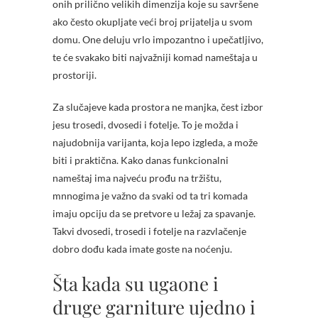
onih prilično velikih dimenzija koje su savršene
ako često okupljate veći broj prijatelja u svom
domu. One deluju vrlo impozantno i upečatljivo,
te će svakako biti najvažniji komad nameštaja u
prostoriji.
Za slučajeve kada prostora ne manjka, čest izbor
jesu trosedi, dvosedi i fotelje. To je možda i
najudobnija varijanta, koja lepo izgleda, a može
biti i praktična. Kako danas funkcionalni
nameštaj ima najveću prođu na tržištu,
mnnogima je važno da svaki od ta tri komada
imaju opciju da se pretvore u ležaj za spavanje.
Takvi dvosedi, trosedi i fotelje na razvlačenje
dobro dođu kada imate goste na noćenju.
Šta kada su ugaone i
druge garniture ujedno i