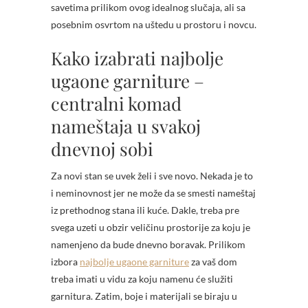
savetima prilikom ovog idealnog slučaja, ali sa
posebnim osvrtom na uštedu u prostoru i novcu.
Kako izabrati najbolje
ugaone garniture –
centralni komad
nameštaja u svakoj
dnevnoj sobi
Za novi stan se uvek želi i sve novo. Nekada je to
i neminovnost jer ne može da se smesti nameštaj
iz prethodnog stana ili kuće. Dakle, treba pre
svega uzeti u obzir veličinu prostorije za koju je
namenjeno da bude dnevno boravak. Prilikom
izbora
najbolje ugaone garniture
za vaš dom
treba imati u vidu za koju namenu će služiti
garnitura. Zatim, boje i materijali se biraju u