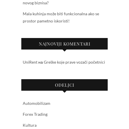
novog biznisa?
Mala kuhinja može biti funkcionalna ako se
prostor pametno iskoristi!
NAJNOVIJI KOMENTARI
UniRent
на
Greške koje prave vozači početnici
ODELJCI
Automobilizam
Forex Trading
Kultura