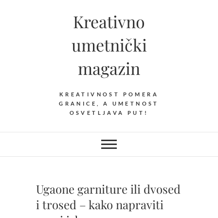
Skip
Kreativno
to
content
umetnički
magazin
KREATIVNOST POMERA
GRANICE, A UMETNOST
OSVETLJAVA PUT!
Ugaone garniture ili dvosed
i trosed – kako napraviti