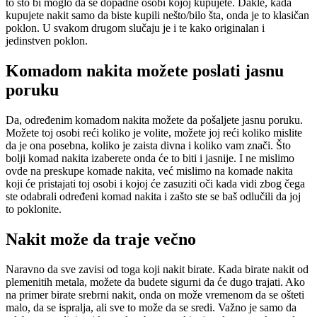
to što bi moglo da se dopadne osobi kojoj kupujete. Dakle, kada
kupujete nakit samo da biste kupili nešto/bilo šta, onda je to klasičan
poklon. U svakom drugom slučaju je i te kako originalan i
jedinstven poklon.
Komadom nakita možete poslati jasnu
poruku
Da, određenim komadom nakita možete da pošaljete jasnu poruku.
Možete toj osobi reći koliko je volite, možete joj reći koliko mislite
da je ona posebna, koliko je zaista divna i koliko vam znači. Što
bolji komad nakita izaberete onda će to biti i jasnije. I ne mislimo
ovde na preskupe komade nakita, već mislimo na komade nakita
koji će pristajati toj osobi i kojoj će zasuziti oči kada vidi zbog čega
ste odabrali određeni komad nakita i zašto ste se baš odlučili da joj
to poklonite.
Nakit može da traje večno
Naravno da sve zavisi od toga koji nakit birate. Kada birate nakit od
plemenitih metala, možete da budete sigurni da će dugo trajati. Ako
na primer birate srebrni nakit, onda on može vremenom da se ošteti
malo, da se ispralja, ali sve to može da se sredi. Važno je samo da