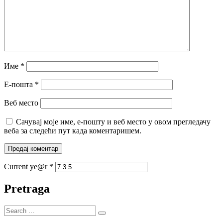
Име
*
Е-пошта
*
Веб место
Сачувај моје име, е-пошту и веб место у овом прегледачу
веба за следећи пут када коментаришем.
Current ye@r
*
Pretraga