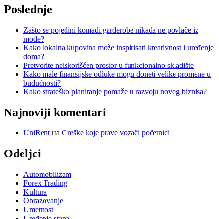
Poslednje
Zašto se pojedini komadi garderobe nikada ne povlače iz
mode?
Kako lokalna kupovina može inspirisati kreativnost i uređenje
doma?
Pretvorite neiskorišćen prostor u funkcionalno skladište
Kako male finansijske odluke mogu doneti velike promene u
budućnosti?
Kako strateško planiranje pomaže u razvoju novog biznisa?
Najnoviji komentari
UniRent
на
Greške koje prave vozači početnici
Odeljci
Automobilizam
Forex Trading
Kultura
Obrazovanje
Umetnost
Uređenje stana