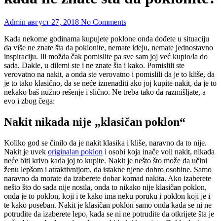
Admin
август 27, 2018
No Comments
Kada nekome godinama kupujete poklone onda dođete u situaciju
da više ne znate šta da poklonite, nemate ideju, nemate jednostavno
inspiraciju. Ili možda čak pomislite pa sve sam joj već kupio/la do
sada.
Dakle, u dilemi ste i ne znate šta i kako. Pomislili ste
verovatno na nakit, a onda ste verovatno i pomislili da je to kliše, da
je to tako klasično, da se neće iznenaditi ako joj kupite nakit, da je to
nekako baš nužno rešenje i slično. Ne treba tako da razmišljate, a
evo i zbog čega:
Nakit nikada nije „klasičan poklon“
Koliko god se činilo da je nakit klasika i kliše, naravno da to nije.
Nakit je uvek
originalan poklon
i osobi koja inače voli nakit, nikada
neće biti krivo kada joj to kupite. Nakit je nešto što može da učini
ženu lepšom i atraktivnijom, da istakne njene dobro osobine. Samo
naravno da morate da izaberete dobar komad nakita. Ako izaberete
nešto što do sada nije nosila, onda to nikako nije klasičan poklon,
onda je to poklon, koji i te kako ima neku poruku i poklon koji je i
te kako poseban. Nakit je klasičan poklon samo onda kada se ni ne
potrudite da izaberete lepo, kada se ni ne potrudite da otkrijete šta je