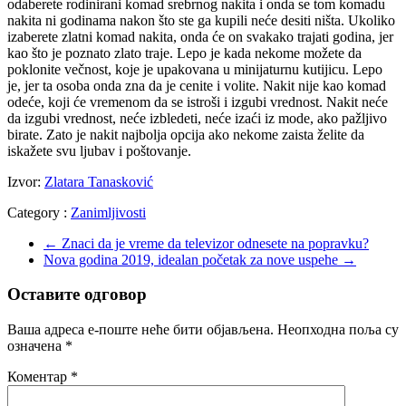
odaberete rodinirani komad srebrnog nakita i onda se tom komadu
nakita ni godinama nakon što ste ga kupili neće desiti ništa. Ukoliko
izaberete zlatni komad nakita, onda će on svakako trajati godina, jer
kao što je poznato zlato traje. Lepo je kada nekome možete da
poklonite večnost, koje je upakovana u minijaturnu kutijicu. Lepo
je, jer ta osoba onda zna da je cenite i volite. Nakit nije kao komad
odeće, koji će vremenom da se istroši i izgubi vrednost. Nakit neće
da izgubi vrednost, neće izbledeti, neće izaći iz mode, ako pažljivo
birate. Zato je nakit najbolja opcija ako nekome zaista želite da
iskažete svu ljubav i poštovanje.
Izvor:
Zlatara Tanasković
Category :
Zanimljivosti
←
Znaci da je vreme da televizor odnesete na popravku?
Nova godina 2019, idealan početak za nove uspehe
→
Оставите одговор
Ваша адреса е-поште неће бити објављена.
Неопходна поља су
означена
*
Коментар
*